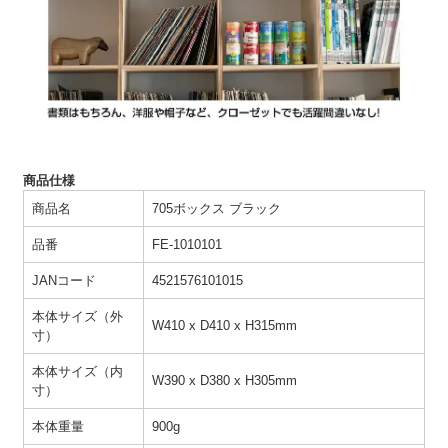
商品仕様
商品名
705ボックス ブラック
品番
FE-1010101
JANコード
4521576101015
本体サイズ（外
W410 x D410 x H315mm
寸）
本体サイズ（内
W390 x D380 x H305mm
寸）
本体重量
900g