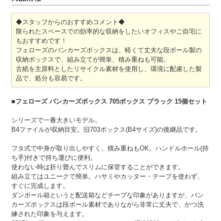
◆スタッフからのおすすめコメント◆
限られたスペースでの効率的な収納をしたいオフィスやご自宅に
もおすすめです！
フェローズのバンカーズボックスは、軽くて丈夫な段ボール製の
収納ボックスで、組み立てが簡単、積み重ねも可能。
古紙を主原料としたリサイクル素材を使用し、環境に配慮した製
品で、処分も容易です。
■フェローズ バンカーズボックス 705ボックス ブラック 15個セット
シリーズで一番大きいモデル。
B4ファイルが収納目安。旧703ボックス(B4サイズ)の後継品です。
フタ式で中身が取り出しやすく、積み重ねもOK。ハンドルホール(持
ち手)付きで持ち運びに便利。
使わない時は折り畳んでスリムに保管することができます。
組み立てはユニークで簡単。ハサミやカッター・テープを使わず、
すぐに完成します。
ダンボール箱というと配送箱などチープな印象がありますが、バン
カーズボックスは段ボール素材でありながら非常に丈夫で、かつ洗
練された印象を与えます。