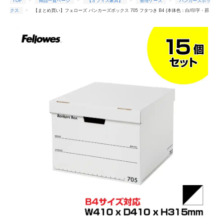
TOP
商品一覧ページ
【オフィス家具】
整理ケース
バンカーズボッ
クス
【まとめ買い】フェローズ バンカーズボックス 705 フタつき B4 (本体色：白/印字・罫
線：黒)15個セット FE-1010101