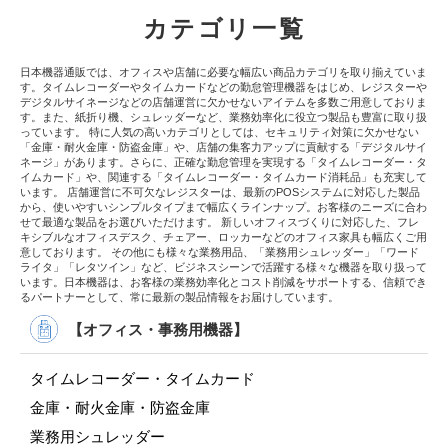
カテゴリ一覧
日本機器通販では、オフィスや店舗に必要な幅広い商品カテゴリを取り揃えていま
す。タイムレコーダーやタイムカードなどの勤怠管理機器をはじめ、レジスターや
デジタルサイネージなどの店舗運営に欠かせないアイテムを多数ご用意しておりま
す。また、紙折り機、シュレッダーなど、業務効率化に役立つ製品も豊富に取り扱
っています。 特に人気の高いカテゴリとしては、セキュリティ対策に欠かせない
「金庫・耐火金庫・防盗金庫」や、店舗の集客力アップに貢献する「デジタルサイ
ネージ」があります。さらに、正確な勤怠管理を実現する「タイムレコーダー・タ
イムカード」や、関連する「タイムレコーダー・タイムカード消耗品」も充実して
います。 店舗運営に不可欠なレジスターは、最新のPOSシステムに対応した製品
から、使いやすいシンプルタイプまで幅広くラインナップ。お客様のニーズに合わ
せて最適な製品をお選びいただけます。 新しいオフィスづくりに対応した、フレ
キシブルなオフィスデスク、チェアー、ロッカーなどのオフィス家具も幅広くご用
意しております。 その他にも様々な業務用品、「業務用シュレッダー」「ワード
ライタ」「レタツイン」など、ビジネスシーンで活躍する様々な機器を取り扱って
います。日本機器は、お客様の業務効率化とコスト削減をサポートする、信頼でき
るパートナーとして、常に最新の製品情報をお届けしています。
【オフィス・事務用機器】
タイムレコーダー・タイムカード
金庫・耐火金庫・防盗金庫
業務用シュレッダー