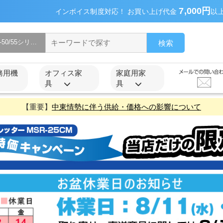
7,000円
インボイス制度対応！ お買い上げ代金
以
検索
務用機
オフィス家
家庭用家
具
具
【重要】
中東情勢に伴う供給・価格への影響について