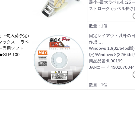
最小~最大ラベル巾:25 ~
ストローク (ラベル長さ)
離紙幅:24mm~67mm)
※マックス純正ラベル
数量 : 1個
重量:370g
月下旬入荷予定)
固定レイアウト以外の
マックス ラベ
作成に。
ター専用ソフト
Windows 10(32/64bit版)
SLP-100
版)/Windows 8(32/64bit
商品品番:IL90199
JANコード:4902870844
数量 : 1個