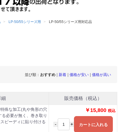
品
LP-50/55シリーズ用
LP-50/55シリーズ用対応品
並び順：
おすすめ
|
新着
|
価格が安い
|
価格が高い
詳細
販売価格（税込）
特殊な加工(丸や角形の穴
￥15,800
税込
する必要が無く、巻き取り
・スピーディに貼り付ける
-
+
カートに入れる