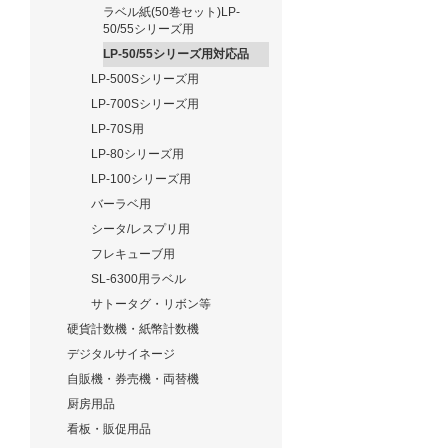
ラベル紙(50巻セット)LP-
50/55シリーズ用
LP-50/55シリーズ用対応品
LP-500Sシリーズ用
LP-700Sシリーズ用
LP-70S用
LP-80シリーズ用
LP-100シリーズ用
バーラベ用
シータ/レスプリ用
フレキューブ用
SL-6300用ラベル
サトータグ・リボン等
硬貨計数機・紙幣計数機
デジタルサイネージ
自販機・券売機・両替機
厨房用品
看板・販促用品