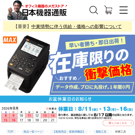
【重要】
中東情勢に伴う供給・価格への影響について
TOP
商品一覧ページ
【業務用品・業務用機器】
電動工具
研磨工具