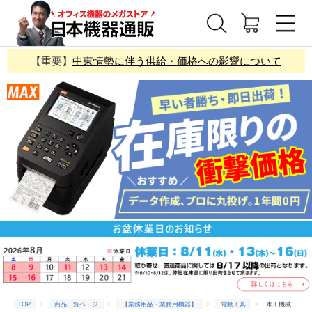
【重要】
中東情勢に伴う供給・価格への影響について
TOP
商品一覧ページ
【業務用品・業務用機器】
電動工具
木工機械