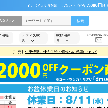
7,000円
インボイス制度対応！ お買い上げ代金
以
検索
務用機
オフィス家
家庭用家
具
具
【重要】
中東情勢に伴う供給・価格への影響について