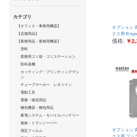
カテゴリ
【オフィス・事務用機器】
オプション 満点商
クス用 B-ty
【店舗用品】
価格:
￥2,
【業務用品・業務用機器】
塗料
業務用ゴミ箱・ゴミステーション
医科器機
カッティング・プリンティングマシ
ン
チューブマーカー レタツイン
電動工具
運搬・物流用品
梱包機器・梱包用品
蓄電システム・モバイルバッテリー
無線・トランシーバー
オプション 満点商
測定フィルム
クス用 フッ