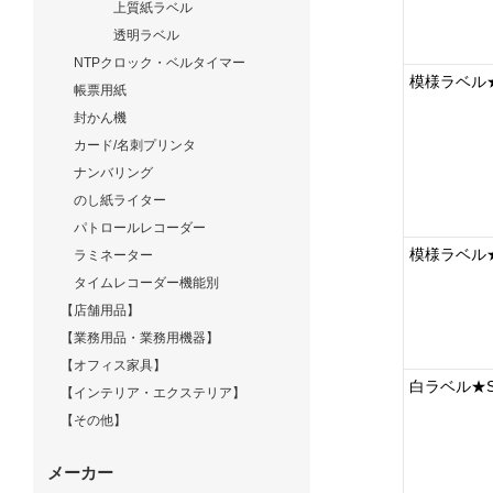
上質紙ラベル
透明ラベル
NTPクロック・ベルタイマー
模様ラベル★
帳票用紙
封かん機
カード/名刺プリンタ
ナンバリング
のし紙ライター
パトロールレコーダー
模様ラベル★
ラミネーター
タイムレコーダー機能別
【店舗用品】
【業務用品・業務用機器】
【オフィス家具】
白ラベル★S
【インテリア・エクステリア】
【その他】
メーカー