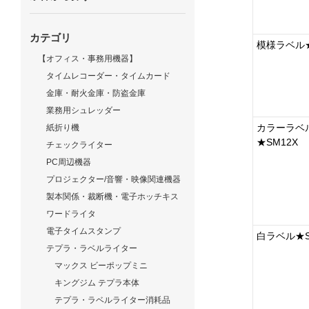
カテゴリ
模様ラベル★
【オフィス・事務用機器】
タイムレコーダー・タイムカード
金庫・耐火金庫・防盗金庫
業務用シュレッダー
カラーラベ
紙折り機
★SM12X
チェックライター
PC周辺機器
プロジェクター/音響・映像関連機器
製本関係・裁断機・電子ホッチキス
ワードライタ
電子タイムスタンプ
白ラベル★S
テプラ・ラベルライター
マックス ビーポップミニ
キングジム テプラ本体
テプラ・ラベルライター消耗品