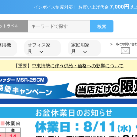
7,000円
インボイス制度対応！ お買い上げ代金
以
検索
務用機
オフィス家
家庭用家
具
具
【重要】
中東情勢に伴う供給・価格への影響について