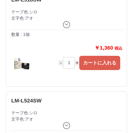
テープ色:シロ
文字色:アオ
幅:18mm
8m/巻
数量 : 1個
品番LX90316
※ラミネートテープ
￥1,360
税込
-
+
カートに入れる
LM-L524SW
テープ色:シロ
文字色:アオ
幅:24mm
8m/巻