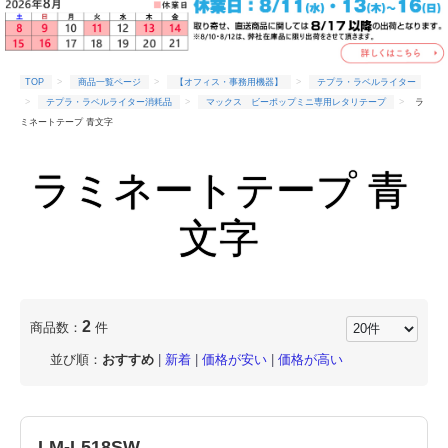
TOP
商品一覧ページ
【オフィス・事務用機器】
テプラ・ラベルライター
テプラ・ラベルライター消耗品
マックス ビーポップミニ専用レタリテープ
ラ
ミネートテープ 青文字
ラミネートテープ 青
文字
2
商品数：
件
並び順：
おすすめ
|
新着
|
価格が安い
|
価格が高い
LM-L518SW