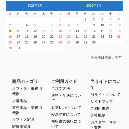
2026年8月
2026年9月
日
月
火
水
木
金
土
日
月
火
水
木
金
土
1
1
2
3
4
5
2
3
4
5
6
7
8
6
7
8
9
10
11
12
9
10
11
12
13
14
15
13
14
15
16
17
18
19
16
17
18
19
20
21
22
20
21
22
23
24
25
26
23
24
25
26
27
28
29
27
28
29
30
30
31
※赤字は休業日です
商品カテゴリ
ご利用ガイド
当サイトについ
て
オフィス・事務用
ご注文方法
機器
当サイトについて
送料・配送につい
店舗用品
て
サイトマップ
業務用品・業務用
お支払いについて
ご利用規約
機器
FAX注文について
会社概要
オフィス家具
領収書の発行につ
カスタマーサポー
家庭用家具
いて
ト案内