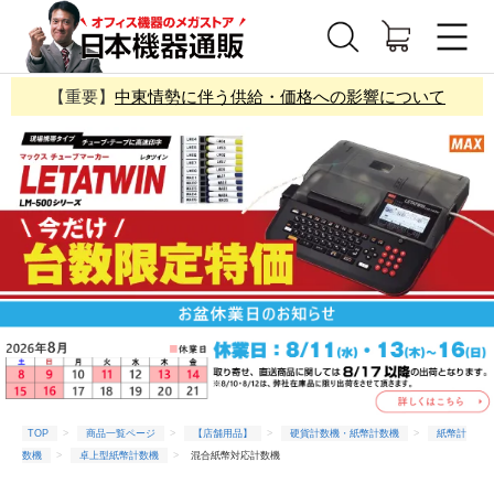
【重要】
中東情勢に伴う供給・価格への影響について
TOP
商品一覧ページ
【店舗用品】
硬貨計数機・紙幣計数機
紙幣計
数機
卓上型紙幣計数機
混合紙幣対応計数機