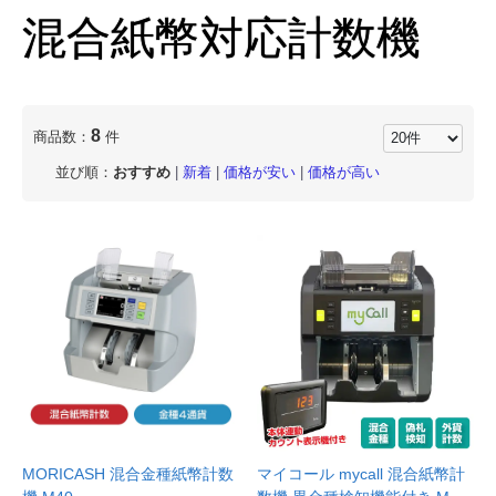
混合紙幣対応計数機
8
商品数：
件
並び順：
おすすめ
|
新着
|
価格が安い
|
価格が高い
MORICASH 混合金種紙幣計数
マイコール mycall 混合紙幣計