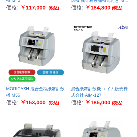
機 M40
数機 異金種検知機能付き MYc-
7
価格:
￥117,000
価格:
￥184,800
(税込)
(税込)
MORICASH 混合金種紙幣計数
混合紙幣計数機 エイム販売株
機 M55
式会社 AIM-127
価格:
￥153,000
価格:
￥185,000
(税込)
(税込)