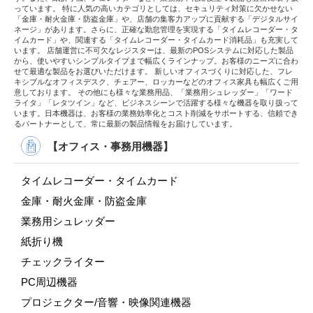
っています。 特に人気の高いカテゴリとしては、セキュリティ対策に欠かせない
「金庫・耐火金庫・防盗金庫」や、店舗の集客力アップに貢献する「デジタルサイ
ネージ」があります。さらに、正確な勤怠管理を実現する「タイムレコーダー・タ
イムカード」や、関連する「タイムレコーダー・タイムカード消耗品」も充実して
います。 店舗運営に不可欠なレジスターは、最新のPOSシステムに対応した製品
から、使いやすいシンプルタイプまで幅広くラインナップ。お客様のニーズに合わ
せて最適な製品をお選びいただけます。 新しいオフィスづくりに対応した、フレ
キシブルなオフィスデスク、チェアー、ロッカーなどのオフィス家具も幅広くご用
意しております。 その他にも様々な業務用品、「業務用シュレッダー」「ワード
ライタ」「レタツイン」など、ビジネスシーンで活躍する様々な機器を取り扱って
います。日本機器は、お客様の業務効率化とコスト削減をサポートする、信頼でき
るパートナーとして、常に最新の製品情報をお届けしています。
【オフィス・事務用機器】
タイムレコーダー・タイムカード
金庫・耐火金庫・防盗金庫
業務用シュレッダー
紙折り機
チェックライター
PC周辺機器
プロジェクター/音響・映像関連機器