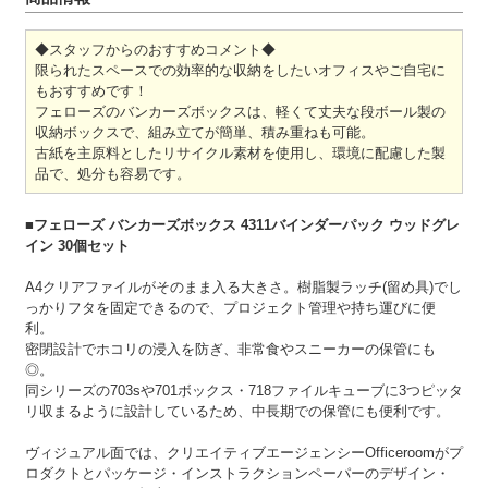
◆スタッフからのおすすめコメント◆
限られたスペースでの効率的な収納をしたいオフィスやご自宅に
もおすすめです！
フェローズのバンカーズボックスは、軽くて丈夫な段ボール製の
収納ボックスで、組み立てが簡単、積み重ねも可能。
古紙を主原料としたリサイクル素材を使用し、環境に配慮した製
品で、処分も容易です。
■フェローズ バンカーズボックス 4311バインダーパック ウッドグレ
イン 30個セット
A4クリアファイルがそのまま入る大きさ。樹脂製ラッチ(留め具)でし
っかりフタを固定できるので、プロジェクト管理や持ち運びに便
利。
密閉設計でホコリの浸入を防ぎ、非常食やスニーカーの保管にも
◎。
同シリーズの703sや701ボックス・718ファイルキューブに3つピッタ
リ収まるように設計しているため、中長期での保管にも便利です。
ヴィジュアル面では、クリエイティブエージェンシーOfficeroomがプ
ロダクトとパッケージ・インストラクションペーパーのデザイン・