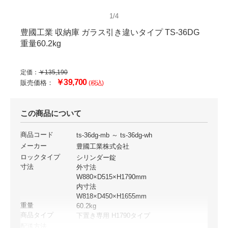
1/4
豊國工業 収納庫 ガラス引き違いタイプ TS-36DG
重量60.2kg
定価：
￥135,190
￥39,700
販売価格：
(税込)
この商品について
商品コード
ts-36dg-mb ～ ts-36dg-wh
メーカー
豊國工業株式会社
ロックタイプ
シリンダー錠
寸法
外寸法
W880×D515×H1790mm
内寸法
W818×D450×H1655mm
重量
60.2kg
商品タイプ
下置き専用 H1790タイプ
配送方法