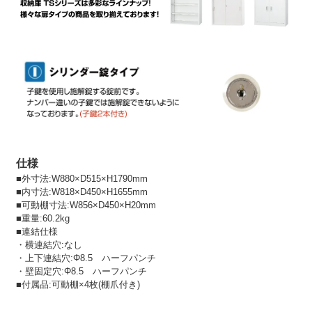
仕様
■外寸法:W880×D515×H1790mm
■内寸法:W818×D450×H1655mm
■可動棚寸法:W856×D450×H20mm
■重量:60.2kg
■連結仕様
・横連結穴:なし
・上下連結穴:Φ8.5 ハーフパンチ
・壁固定穴:Φ8.5 ハーフパンチ
■付属品:可動棚×4枚(棚爪付き)