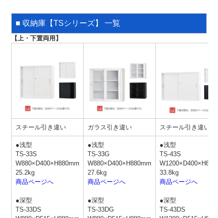
■ 収納庫【TSシリーズ】 一覧
【上・下置両用】
スチール引き違い
ガラス引き違い
スチール引き違い
●浅型
●浅型
●浅型
TS-33S
TS-33G
TS-43S
W880×D400×H880mm
W880×D400×H880mm
W1200×D400×H88
25.2kg
27.6kg
33.8kg
商品ページへ
商品ページへ
商品ページへ
●深型
●深型
●深型
TS-33DS
TS-33DG
TS-43DS