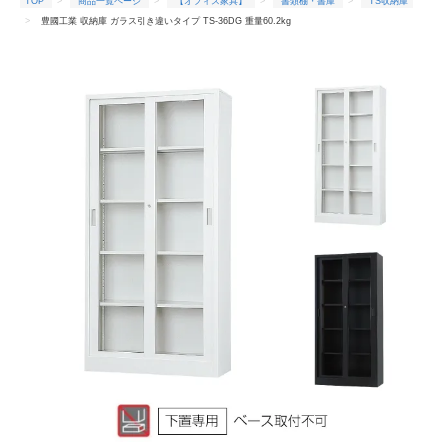
TOP
商品一覧ページ
【オフィス家具】
書類棚・書庫
TS収納庫
豊國工業 収納庫 ガラス引き違いタイプ TS-36DG 重量60.2kg