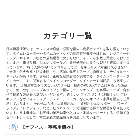
カテゴリ一覧
日本機器通販では、オフィスや店舗に必要な幅広い商品カテゴリを取り揃えていま
す。タイムレコーダーやタイムカードなどの勤怠管理機器をはじめ、レジスターや
デジタルサイネージなどの店舗運営に欠かせないアイテムを多数ご用意しておりま
す。また、紙折り機、シュレッダーなど、業務効率化に役立つ製品も豊富に取り扱
っています。 特に人気の高いカテゴリとしては、セキュリティ対策に欠かせない
「金庫・耐火金庫・防盗金庫」や、店舗の集客力アップに貢献する「デジタルサイ
ネージ」があります。さらに、正確な勤怠管理を実現する「タイムレコーダー・タ
イムカード」や、関連する「タイムレコーダー・タイムカード消耗品」も充実して
います。 店舗運営に不可欠なレジスターは、最新のPOSシステムに対応した製品
から、使いやすいシンプルタイプまで幅広くラインナップ。お客様のニーズに合わ
せて最適な製品をお選びいただけます。 新しいオフィスづくりに対応した、フレ
キシブルなオフィスデスク、チェアー、ロッカーなどのオフィス家具も幅広くご用
意しております。 その他にも様々な業務用品、「業務用シュレッダー」「ワード
ライタ」「レタツイン」など、ビジネスシーンで活躍する様々な機器を取り扱って
います。日本機器は、お客様の業務効率化とコスト削減をサポートする、信頼でき
るパートナーとして、常に最新の製品情報をお届けしています。
【オフィス・事務用機器】