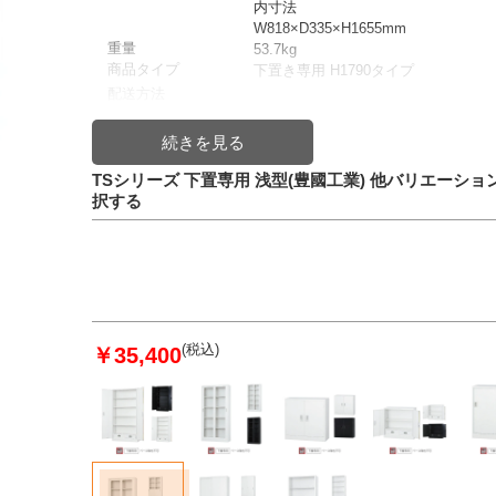
内寸法
W818×D335×H1655mm
重量
53.7kg
商品タイプ
下置き専用 H1790タイプ
配送方法
発送日目安
入金確認後 1週間～10日前後
JAN
4549081787852
TSシリーズ 下置専用 浅型(豊國工業) 他バリエーショ
択する
(税込)
￥35,400