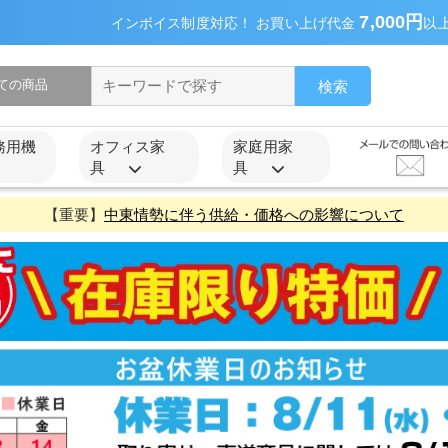
7,000円
インボイス制度対応！ お買い上げ代金
以
検索
務用機
オフィス家
家庭用家
具
具
【重要】
中東情勢に伴う供給・価格への影響について