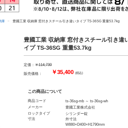
納庫
豊國工業 収納庫 窓付きスチール引き違いタイプ TS-36SG 重量53.7kg
豊國工業 収納庫 窓付きスチール引き違
イプ TS-36SG 重量53.7kg
定価：
￥114,730
￥35,400
(税込)
販売価格：
この商品について
商品コード
ts-36sg-mb ～ ts-36sg-wh
メーカー
豊國工業株式会社
ロックタイプ
シリンダー錠
寸法
外寸法
W880×D400×H1790mm