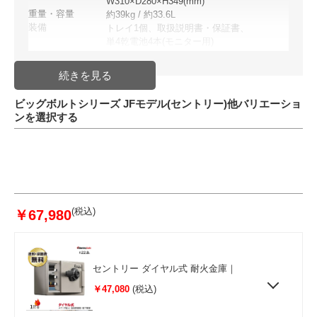
W310×D280×H349(mm)
重量・容量
約39kg / 約33.6L
装備
トレイ1個、取扱説明書・保証書、
単4乾電池4本(モニター用)
性能
UL1時間耐火テスト合格
UL急加熱爆発テスト合格
ETL落下衝撃テスト認定
ETLデジタルメディア耐火テスト
ビッグボルトシリーズ JFモデル(セントリー)他バリエーショ
認定 他
ンを選択する
配送方法
発送日目安
入金確認後 10日～2週間前後
JAN
49074023768
(税込)
￥67,980
セントリー ダイヤル式 耐火金庫｜
￥47,080
(税込)