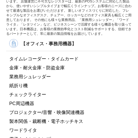
います。 店舗運営に不可欠なレジスターは、最新のPOSシステムに対応した製品
から、使いやすいシンプルタイプまで幅広くラインナップ。お客様のニーズに合わ
せて最適な製品をお選びいただけます。 新しいオフィスづくりに対応した、フレ
キシブルなオフィスデスク、チェアー、ロッカーなどのオフィス家具も幅広くご用
意しております。 その他にも様々な業務用品、「業務用シュレッダー」「ワード
ライタ」「レタツイン」など、ビジネスシーンで活躍する様々な機器を取り扱って
います。日本機器は、お客様の業務効率化とコスト削減をサポートする、信頼でき
るパートナーとして、常に最新の製品情報をお届けしています。
【オフィス・事務用機器】
タイムレコーダー・タイムカード
金庫・耐火金庫・防盗金庫
業務用シュレッダー
紙折り機
チェックライター
PC周辺機器
プロジェクター/音響・映像関連機器
製本関係・裁断機・電子ホッチキス
ワードライタ