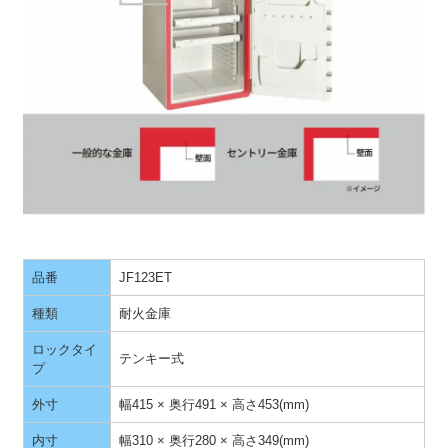
品番
JF123ET
種類
耐火金庫
ロックタイ
テンキー式
プ
外寸
幅415 × 奥行491 × 高さ453(mm)
内寸
幅310 × 奥行280 × 高さ349(mm)