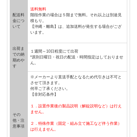
送料無料
配送料
階段作業の場合は５階まで無料。それ以上は別途見
金につ
積もり。
いて
【沖縄・離島】は、追加送料が発生する場合がござ
います。
出荷ま
１週間～10日程度にて出荷
での納
*原則日曜日・祝日の配送・時間指定はしておりませ
期めや
ん。
す
※メーカーより直送手配となるため代引きは不可と
させて頂きます。
何卒ご了承ください。
【非対応条件】
１．設置作業後の製品説明（解錠説明など）は行え
ません。
その
他・注
２．特殊作業（固定・組み立て施工など伴う作業）
意事項
は行えません。