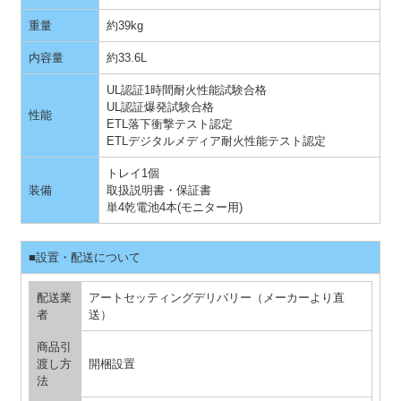
重量
約39kg
内容量
約33.6L
UL認証1時間耐火性能試験合格
UL認証爆発試験合格
性能
ETL落下衝撃テスト認定
ETLデジタルメディア耐火性能テスト認定
トレイ1個
装備
取扱説明書・保証書
単4乾電池4本(モニター用)
■設置・配送について
配送業
アートセッティングデリバリー（メーカーより直
者
送）
商品引
渡し方
開梱設置
法