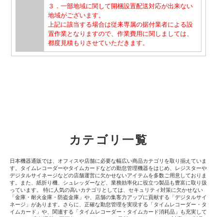
３．一部地域に関して開梱設置配送対応が出来ない
地域がございます。
上記に該当する場合は従来専属の据付業者による設
置作業となりますので、作業費用に関しましては、
都度見積もりさせていただきます。
カテゴリ一覧
日本機器通販では、オフィスや店舗に必要な幅広い商品カテゴリを取り揃えていま
す。タイムレコーダーやタイムカードなどの勤怠管理機器をはじめ、レジスターや
デジタルサイネージなどの店舗運営に欠かせないアイテムを多数ご用意しておりま
す。また、紙折り機、シュレッダーなど、業務効率化に役立つ製品も豊富に取り扱
っています。 特に人気の高いカテゴリとしては、セキュリティ対策に欠かせない
「金庫・耐火金庫・防盗金庫」や、店舗の集客力アップに貢献する「デジタルサイ
ネージ」があります。さらに、正確な勤怠管理を実現する「タイムレコーダー・タ
イムカード」や、関連する「タイムレコーダー・タイムカード消耗品」も充実して