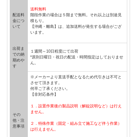
送料無料
配送料
階段作業の場合は５階まで無料。それ以上は別途見
金につ
積もり。
いて
【沖縄・離島】は、追加送料が発生する場合がござ
います。
出荷ま
１週間～10日程度にて出荷
での納
*原則日曜日・祝日の配送・時間指定はしておりませ
期めや
ん。
す
※メーカーより直送手配となるため代引きは不可と
させて頂きます。
何卒ご了承ください。
【非対応条件】
１．設置作業後の製品説明（解錠説明など）は行え
ません。
その
他・注
２．特殊作業（固定・組み立て施工など伴う作業）
意事項
は行えません。