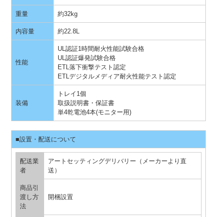
重量
約32kg
内容量
約22.8L
UL認証1時間耐火性能試験合格
UL認証爆発試験合格
性能
ETL落下衝撃テスト認定
ETLデジタルメディア耐火性能テスト認定
トレイ1個
装備
取扱説明書・保証書
単4乾電池4本(モニター用)
■設置・配送について
配送業
アートセッティングデリバリー（メーカーより直
者
送）
商品引
渡し方
開梱設置
法