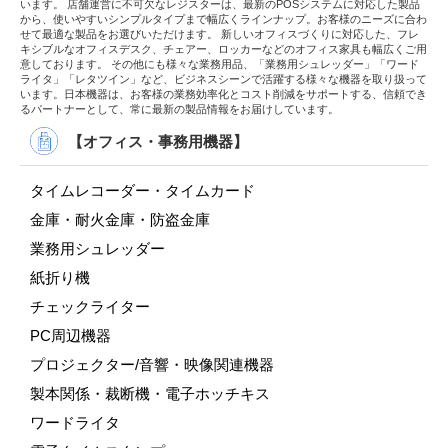
います。 店舗運営に不可欠なレジスターは、最新のPOSシステムに対応した製品
から、使いやすいシンプルタイプまで幅広くラインナップ。お客様のニーズに合わ
せて最適な製品をお選びいただけます。 新しいオフィスづくりに対応した、フレ
キシブルなオフィスデスク、チェアー、ロッカーなどのオフィス家具も幅広くご用
意しております。 その他にも様々な業務用品、「業務用シュレッダー」「ワード
ライタ」「レタツイン」など、ビジネスシーンで活躍する様々な機器を取り扱って
います。日本機器は、お客様の業務効率化とコスト削減をサポートする、信頼でき
るパートナーとして、常に最新の製品情報をお届けしています。
【オフィス・事務用機器】
タイムレコーダー・タイムカード
金庫・耐火金庫・防盗金庫
業務用シュレッダー
紙折り機
チェックライター
PC周辺機器
プロジェクター/音響・映像関連機器
製本関係・裁断機・電子ホッチキス
ワードライタ