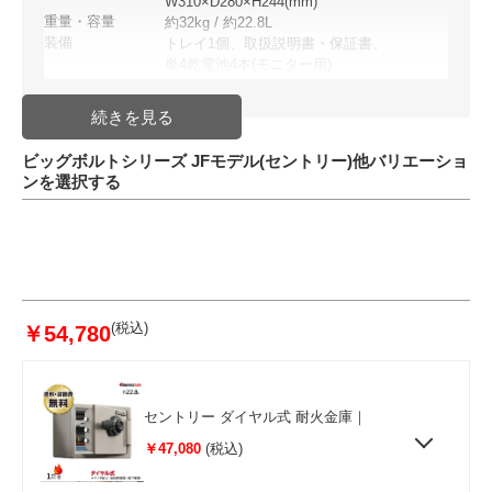
W310×D280×H244(mm)
重量・容量
約32kg / 約22.8L
装備
トレイ1個、取扱説明書・保証書、
単4乾電池4本(モニター用)
性能
UL1時間耐火テスト合格
UL急加熱爆発テスト合格
ETL落下衝撃テスト認定
ETLデジタルメディア耐火テスト
ビッグボルトシリーズ JFモデル(セントリー)他バリエーショ
認定 他
ンを選択する
配送方法
発送日目安
入金確認後 10日～2週間前後
5営業日～10営業日後出荷
JAN
49074023829
(税込)
￥54,780
セントリー ダイヤル式 耐火金庫｜
￥47,080
(税込)