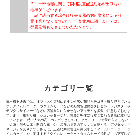
３．一部地域に関して開梱設置配送対応が出来ない
地域がございます。
上記に該当する場合は従来専属の据付業者による設
置作業となりますので、作業費用に関しましては、
都度見積もりさせていただきます。
カテゴリ一覧
日本機器通販では、オフィスや店舗に必要な幅広い商品カテゴリを取り揃えていま
す。タイムレコーダーやタイムカードなどの勤怠管理機器をはじめ、レジスターや
デジタルサイネージなどの店舗運営に欠かせないアイテムを多数ご用意しておりま
す。また、紙折り機、シュレッダーなど、業務効率化に役立つ製品も豊富に取り扱
っています。 特に人気の高いカテゴリとしては、セキュリティ対策に欠かせない
「金庫・耐火金庫・防盗金庫」や、店舗の集客力アップに貢献する「デジタルサイ
ネージ」があります。さらに、正確な勤怠管理を実現する「タイムレコーダー・タ
イムカード」や、関連する「タイムレコーダー・タイムカード消耗品」も充実して