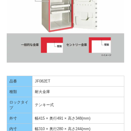
品番
JF082ET
種類
耐火金庫
ロックタイ
テンキー式
プ
外寸
幅415 × 奥行491 × 高さ348(mm)
内寸
幅310 × 奥行280 × 高さ244(mm)