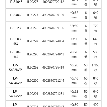
LP-S4046
IL90276
4902870709112
mm
巻
枚
40x62
6
640
LP-S4062
IL90277
4902870709129
mm
巻
枚
52x50
6
770
LP-S5250
IL90278
4902870709136
mm
巻
枚
LP-S6060
60x60
6
645
IL90297
4902870794934
※1
mm
巻
枚
LP-S7070
70x70
6
560
IL90298
4902870794941
※1
mm
巻
枚
LP-
40x28
50
1,350
IL90292
4902870725419
S4028VP
mm
巻
枚
LP-
40x46
50
840
IL90290
4902870721244
S4046VP
mm
巻
枚
LP-
40x62
50
640
IL90291
4902870721251
S4062VP
mm
巻
枚
LP-
40x80
50
490
IL90721
4902870765347