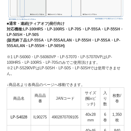
■通常・連続(ティアオフ)発行向け
対応機種:LP-100HRS・LP-100RS・LP-70S・LP-55SA・LP-55SH・
LP-50SH・LP-50S
(販売終了品:LP-55SA・LP-55SA/LAN・LP-55SH・LP-55SA・LP-
55SA/LAN・LP-55SH・LP-50SH)
※1 LP-S6060・LP-S6060VP・LP-S7070・LP-S7070VPはLP-
100HRS・LP-100RS・LP-70Sのみでご使用頂けます。
※2 LP-S5290VPはLP-50SH・LP-50S・LP-50SHでは使用できませ
ん。
↓商品名より各商品のページへ移動できます。
サイズ
入
商品品
枚数/
商品名
JANコード
(幅xピ
り
番
巻
ッチ)
数
40x28
6
1,350
LP-S4028
IL90275
4902870709105
mm
巻
枚
40x46
6
840