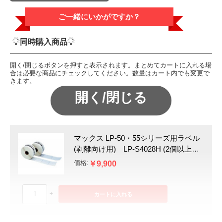
配送方法
MAXLPラベル
ご一緒にいかがですか？
発送日目安
3～5営業日後出荷
JAN
同時購入商品
開く/閉じるボタンを押すと表示されます。まとめてカートに入れる場
合は必要な商品にチェックしてください。数量はカート内でも変更で
きます。
マックス LP-50・55シリーズ用ラベル
(剥離向け用) LP-S4028H (2個以上で
送料無料※北海道・沖縄・離島は別途
価格:
￥9,900
送料)
-
+
カートに入れる