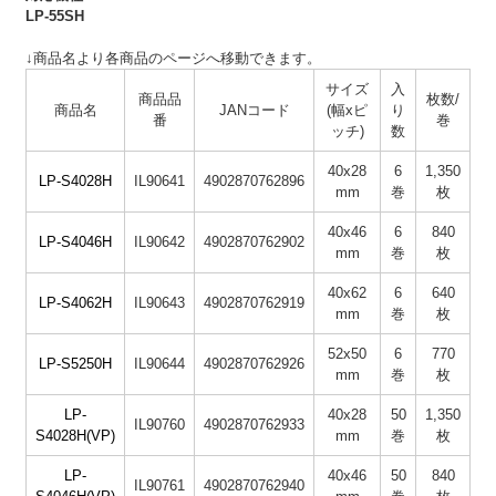
LP-55SH
↓商品名より各商品のページへ移動できます。
サイズ
入
商品品
枚数/
商品名
JANコード
(幅xピ
り
番
巻
ッチ)
数
40x28
6
1,350
LP-S4028H
IL90641
4902870762896
mm
巻
枚
40x46
6
840
LP-S4046H
IL90642
4902870762902
mm
巻
枚
40x62
6
640
LP-S4062H
IL90643
4902870762919
mm
巻
枚
52x50
6
770
LP-S5250H
IL90644
4902870762926
mm
巻
枚
LP-
40x28
50
1,350
IL90760
4902870762933
S4028H(VP)
mm
巻
枚
LP-
40x46
50
840
IL90761
4902870762940