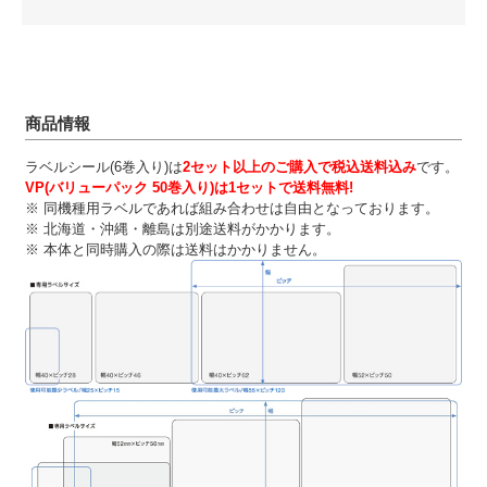
ル(剥離向け用) LP-S4062H VP
価格:
￥66,000
-
+
カートに入れる
商品情報
ラベルシール(6巻入り)は
2セット以上のご購入で税込送料込み
です。
マックス LP-55シリーズ用ラベル★LP-
VP(バリューパック 50巻入り)は1セットで送料無料!
S5250H VP 剥離発行向け用
※ 同機種用ラベルであれば組み合わせは自由となっております。
※ 北海道・沖縄・離島は別途送料がかかります。
価格:
￥76,800
※ 本体と同時購入の際は送料はかかりません。
-
+
カートに入れる