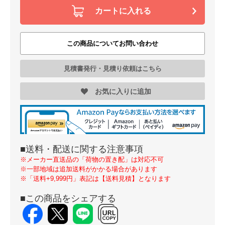
カートに入れる
-
+
カートに入れる
マックス LP-50・55シリーズ用VPラベ
この商品についてお問い合わせ
ル(剥離向け用) LP-S4028H VP
価格:
￥66,000
見積書発行・見積り依頼はこちら
お気に入りに追加
-
+
カートに入れる
マックス LP-50・55シリーズ用VPラベ
ル(剥離向け用) LP-S4046H VP
■送料・配送に関する注意事項
価格:
￥66,000
※メーカー直送品の「荷物の置き配」は対応不可
※一部地域は追加送料がかかる場合があります
※「送料+9,999円」表記は【送料見積】となります
-
+
カートに入れる
■この商品をシェアする
マックス LP-50・55シリーズ用VPラベ