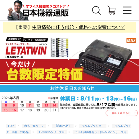
【重要】
中東情勢に伴う供給・価格への影響について
TOP
商品一覧ページ
【店舗用品】
ラベルプリンター
ラベルプリン
ター消耗・対応品
LP-50/55シリーズ用
ラベル紙(6巻セット)LP-50/55シリーズ用
マックス LP-55シリーズ用ラベル★LP-S5250H(剥離発行向け用) (2個以上で送料無料※北海