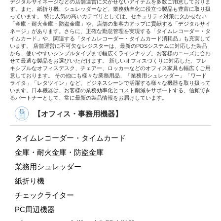
デジタルサイネージなどの店舗運営に欠かせないアイテムを多数ご用意しておりま
す。また、紙折り機、シュレッダーなど、業務効率化に役立つ製品も豊富に取り扱
っています。 特に人気の高いカテゴリとしては、セキュリティ対策に欠かせない
「金庫・耐火金庫・防盗金庫」や、店舗の集客力アップに貢献する「デジタルサイ
ネージ」があります。さらに、正確な勤怠管理を実現する「タイムレコーダー・タ
イムカード」や、関連する「タイムレコーダー・タイムカード消耗品」も充実して
います。 店舗運営に不可欠なレジスターは、最新のPOSシステムに対応した製品
から、使いやすいシンプルタイプまで幅広くラインナップ。お客様のニーズに合わ
せて最適な製品をお選びいただけます。 新しいオフィスづくりに対応した、フレ
キシブルなオフィスデスク、チェアー、ロッカーなどのオフィス家具も幅広くご用
意しております。 その他にも様々な業務用品、「業務用シュレッダー」「ワード
ライタ」「レタツイン」など、ビジネスシーンで活躍する様々な機器を取り扱って
います。日本機器は、お客様の業務効率化とコスト削減をサポートする、信頼でき
るパートナーとして、常に最新の製品情報をお届けしています。
【オフィス・事務用機器】
タイムレコーダー・タイムカード
金庫・耐火金庫・防盗金庫
業務用シュレッダー
紙折り機
チェックライター
PC周辺機器