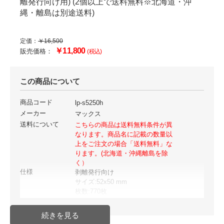
離発行向け用) (2個以上で送料無料※北海道・沖
縄・離島は別途送料)
定価：
￥16,500
￥11,800
販売価格：
(税込)
この商品について
商品コード
lp-s5250h
メーカー
マックス
送料について
こちらの商品は送料無料条件が異
なります。商品名に記載の数量以
上をご注文の場合「送料無料」な
ります。(北海道・沖縄離島を除
く）
仕様
剥離発行向け
サイズ:52x50 mm
枚数:770枚
品番:IL90644
JANコード:4902870762926
入数
6巻