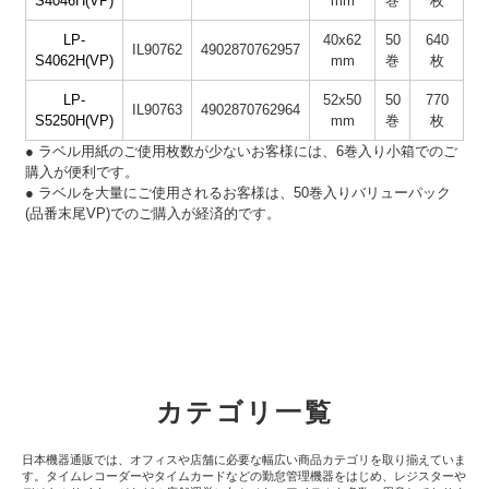
S4046H(VP)
mm
巻
枚
LP-
40x62
50
640
IL90762
4902870762957
S4062H(VP)
mm
巻
枚
LP-
52x50
50
770
IL90763
4902870762964
S5250H(VP)
mm
巻
枚
● ラベル用紙のご使用枚数が少ないお客様には、6巻入り小箱でのご
購入が便利です。
● ラベルを大量にご使用されるお客様は、50巻入りバリューパック
(品番末尾VP)でのご購入が経済的です。
カテゴリ一覧
日本機器通販では、オフィスや店舗に必要な幅広い商品カテゴリを取り揃えていま
す。タイムレコーダーやタイムカードなどの勤怠管理機器をはじめ、レジスターや