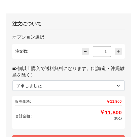
マックス LP-50・55シリーズ用ラベル
(剥離向け用) LP-S4046H (2個以上で
送料無料※北海道・沖縄・離島は別途
価格:
￥9,900
送料)
注文について
-
+
オプション選択
カートに入れる
注文数:
マックス LP-50・55シリーズ用ラベル
(剥離向け用) LP-S4062H (2個以上で
■2個以上購入で送料無料になります。(北海道・沖縄離
送料無料※北海道・沖縄・離島は別途
価格:
￥9,900
島を除く）
送料)
-
+
カートに入れる
販売価格:
￥11,800
マックス LP-55シリーズ用ラベル★LP-
￥11,800
S5250H(剥離発行向け用) (2個以上で送
合計金額：
(税込)
料無料※北海道・沖縄・離島は別途送
価格:
￥11,800
料)