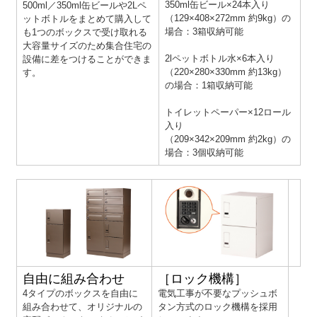
350ml缶ビール×24本入り
500ml／350ml缶ビールや2Lペ
（129×408×272mm 約9kg）の
ットボトルをまとめて購入して
場合：3箱収納可能
も1つのボックスで受け取れる
大容量サイズのため集合住宅の
2lペットボトル水×6本入り
設備に差をつけることができま
（220×280×330mm 約13kg）
す。
の場合：1箱収納可能
トイレットペーパー×12ロール
入り
（209×342×209mm 約2kg）の
場合：3個収納可能
自由に組み合わせ
［ロック機構］
4タイプのボックスを自由に
電気工事が不要なプッシュボ
組み合わせて、オリジナルの
タン方式のロック機構を採用