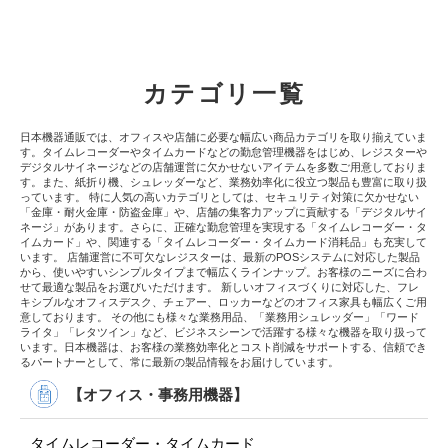
カテゴリ一覧
日本機器通販では、オフィスや店舗に必要な幅広い商品カテゴリを取り揃えていま
す。タイムレコーダーやタイムカードなどの勤怠管理機器をはじめ、レジスターや
デジタルサイネージなどの店舗運営に欠かせないアイテムを多数ご用意しておりま
す。また、紙折り機、シュレッダーなど、業務効率化に役立つ製品も豊富に取り扱
っています。 特に人気の高いカテゴリとしては、セキュリティ対策に欠かせない
「金庫・耐火金庫・防盗金庫」や、店舗の集客力アップに貢献する「デジタルサイ
ネージ」があります。さらに、正確な勤怠管理を実現する「タイムレコーダー・タ
イムカード」や、関連する「タイムレコーダー・タイムカード消耗品」も充実して
います。 店舗運営に不可欠なレジスターは、最新のPOSシステムに対応した製品
から、使いやすいシンプルタイプまで幅広くラインナップ。お客様のニーズに合わ
せて最適な製品をお選びいただけます。 新しいオフィスづくりに対応した、フレ
キシブルなオフィスデスク、チェアー、ロッカーなどのオフィス家具も幅広くご用
意しております。 その他にも様々な業務用品、「業務用シュレッダー」「ワード
ライタ」「レタツイン」など、ビジネスシーンで活躍する様々な機器を取り扱って
います。日本機器は、お客様の業務効率化とコスト削減をサポートする、信頼でき
るパートナーとして、常に最新の製品情報をお届けしています。
【オフィス・事務用機器】
タイムレコーダー・タイムカード