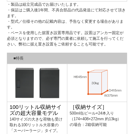
・製品は組立完成品でお届けいたします。
・保証はご購入後1年間、不具合部品の代品発送にて対応させて頂き
ます。
・型式／仕様その他の記載内容は、予告なく変更する場合がありま
す。
・ベースを使用した据置き設置専用品です。設置はアンカー固定が
必須となりますので、必ず専門の業者に依頼して施工を行ってくだ
さい。弊社に据え置き設置をご依頼することも可能です。
■特長
100リットル収納サイ
［収納サイズ］
ズの超大容量モデル
500ml缶ビール×24本入り
（174×408×272mm 約13kg）
140サイズの大きな荷物も受け
の場合：2箱収納可能
取れる100リットル大容量の
「スーパーラージ」タイプ。