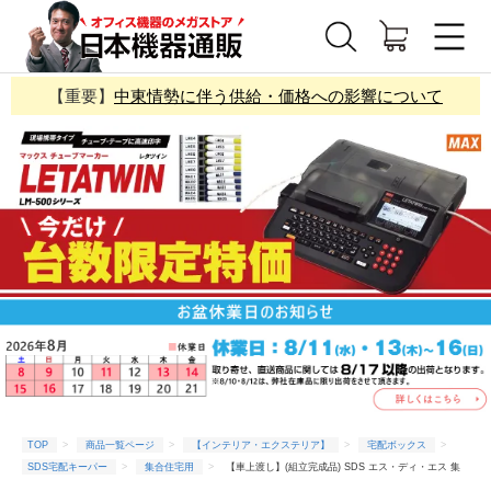
【重要】
中東情勢に伴う供給・価格への影響について
TOP
商品一覧ページ
【インテリア・エクステリア】
宅配ボックス
SDS宅配キーパー
集合住宅用
【車上渡し】(組立完成品) SDS エス・ディ・エス 集
合住宅向け宅配ボックス 宅配キーパー TK81-MG-R スーパーラージタイプ マットグレー 右開き (梱