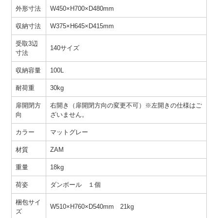
外形寸法
W450×H700×D480mm
収納寸法
W375×H645×D415mm
受取3辺
140サイズ
寸法
収納容量
100L
耐荷重
30kg
扉開閉方
右開き（扉開閉方向の変更不可）※左開きの仕様はご
向
ざいません。
カラー
マットグレー
材質
ZAM
重量
18kg
荷姿
ダンボール １個
梱包サイ
W510×H760×D540mm 21kg
ズ