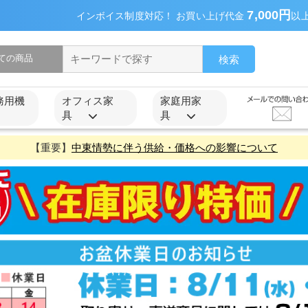
7,000円
インボイス制度対応！ お買い上げ代金
以
検索
務用機
オフィス家
家庭用家
具
具
【重要】
中東情勢に伴う供給・価格への影響について