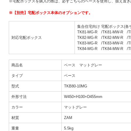
※宅配ボックスを購入の際は、必ずこちらのベースを使用し、据え置き
※【別売】宅配ボックス本体のオプションです。
集合住宅向け 宅配ボックス(各
TK81-MG-R /TK81-MW-R /T
対応宅配ボックス
TK82-MG-R /TK82-MW-R /T
TK83-MG-R /TK83-MW-R /T
TK84-MG-R /TK84-MW-R /T
商品名
ベース マットグレー
タイプ
ベース
型式
TKB80-10MG
外形寸法
W450×H100×D455mm
カラー
マットグレー
材質
ZAM
重量
5.5kg