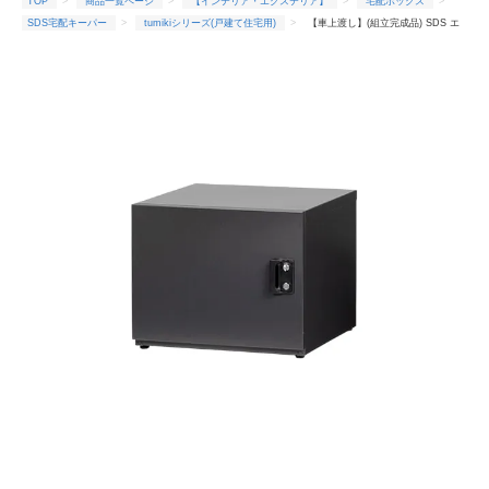
TOP
商品一覧ページ
【インテリア・エクステリア】
宅配ボックス
SDS宅配キーパー
tumikiシリーズ(戸建て住宅用)
【車上渡し】(組立完成品) SDS エ
ス・ディ・エス 戸建住宅向け宅配ボックス 宅配キーパー tumikiシリーズ セミラージタイプ TK130-
MG-L マットグレー 左開き (梱包重量/箱数：13kg×1箱)