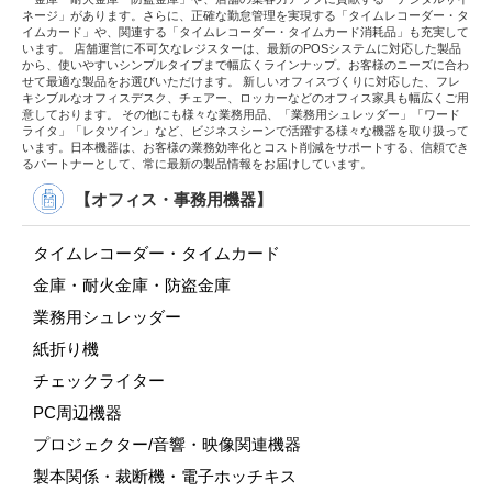
ネージ」があります。さらに、正確な勤怠管理を実現する「タイムレコーダー・タ
イムカード」や、関連する「タイムレコーダー・タイムカード消耗品」も充実して
います。 店舗運営に不可欠なレジスターは、最新のPOSシステムに対応した製品
から、使いやすいシンプルタイプまで幅広くラインナップ。お客様のニーズに合わ
せて最適な製品をお選びいただけます。 新しいオフィスづくりに対応した、フレ
キシブルなオフィスデスク、チェアー、ロッカーなどのオフィス家具も幅広くご用
意しております。 その他にも様々な業務用品、「業務用シュレッダー」「ワード
ライタ」「レタツイン」など、ビジネスシーンで活躍する様々な機器を取り扱って
います。日本機器は、お客様の業務効率化とコスト削減をサポートする、信頼でき
るパートナーとして、常に最新の製品情報をお届けしています。
【オフィス・事務用機器】
タイムレコーダー・タイムカード
金庫・耐火金庫・防盗金庫
業務用シュレッダー
紙折り機
チェックライター
PC周辺機器
プロジェクター/音響・映像関連機器
製本関係・裁断機・電子ホッチキス