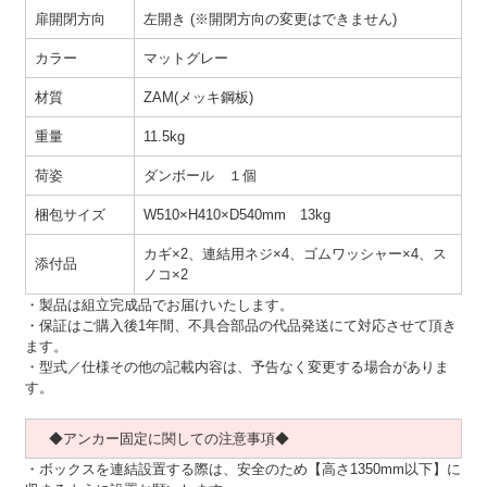
扉開閉方向
左開き (※開閉方向の変更はできません)
カラー
マットグレー
材質
ZAM(メッキ鋼板)
重量
11.5kg
荷姿
ダンボール １個
梱包サイズ
W510×H410×D540mm 13kg
カギ×2、連結用ネジ×4、ゴムワッシャー×4、ス
添付品
ノコ×2
・製品は組立完成品でお届けいたします。
・保証はご購入後1年間、不具合部品の代品発送にて対応させて頂き
ます。
・型式／仕様その他の記載内容は、予告なく変更する場合がありま
す。
◆アンカー固定に関しての注意事項◆
・ボックスを連結設置する際は、安全のため【高さ1350mm以下】に