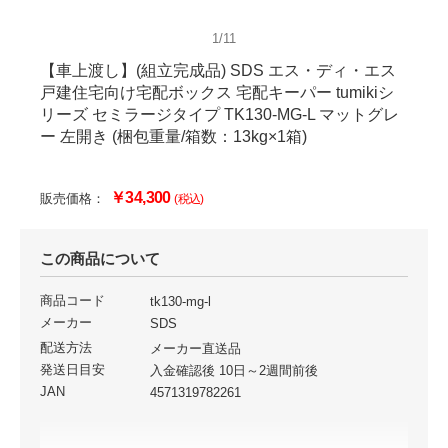
1/11
【車上渡し】(組立完成品) SDS エス・ディ・エス
戸建住宅向け宅配ボックス 宅配キーパー tumikiシ
リーズ セミラージタイプ TK130-MG-L マットグレ
ー 左開き (梱包重量/箱数：13kg×1箱)
￥34,300
販売価格：
(税込)
この商品について
商品コード
tk130-mg-l
メーカー
SDS
配送方法
メーカー直送品
発送日目安
入金確認後 10日～2週間前後
JAN
4571319782261