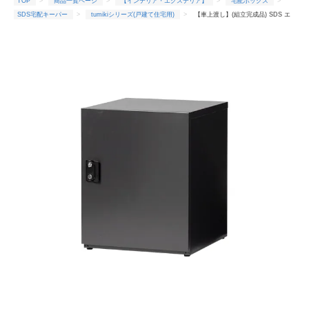
TOP
商品一覧ページ
【インテリア・エクステリア】
宅配ボックス
SDS宅配キーパー
tumikiシリーズ(戸建て住宅用)
【車上渡し】(組立完成品) SDS エ
ス・ディ・エス 戸建住宅向け宅配ボックス 宅配キーパー tumikiシリーズ ラージタイプ TK120-MG-
R マットグレー 右開き (梱包重量/箱数：17kg×1箱)