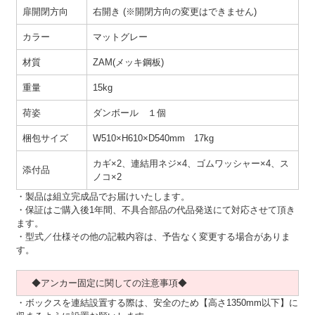
扉開閉方向
右開き (※開閉方向の変更はできません)
カラー
マットグレー
材質
ZAM(メッキ鋼板)
重量
15kg
荷姿
ダンボール １個
梱包サイズ
W510×H610×D540mm 17kg
カギ×2、連結用ネジ×4、ゴムワッシャー×4、ス
添付品
ノコ×2
・製品は組立完成品でお届けいたします。
・保証はご購入後1年間、不具合部品の代品発送にて対応させて頂き
ます。
・型式／仕様その他の記載内容は、予告なく変更する場合がありま
す。
◆アンカー固定に関しての注意事項◆
・ボックスを連結設置する際は、安全のため【高さ1350mm以下】に