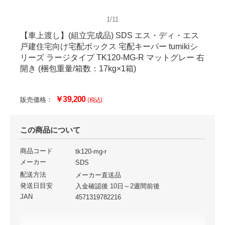
1/11
【車上渡し】(組立完成品) SDS エス・ディ・エス
戸建住宅向け宅配ボックス 宅配キーパー tumikiシ
リーズ ラージタイプ TK120-MG-R マットグレー 右
開き (梱包重量/箱数：17kg×1箱)
￥39,200
販売価格：
(税込)
この商品について
商品コード
tk120-mg-r
メーカー
SDS
配送方法
メーカー直送品
発送日目安
入金確認後 10日～2週間前後
JAN
4571319782216