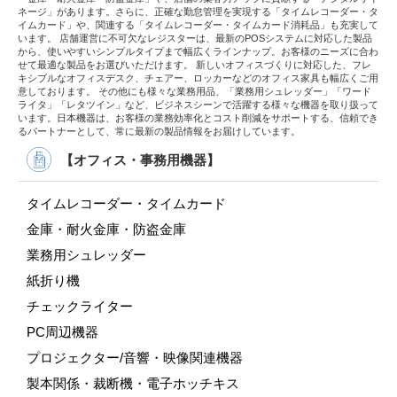
ネージ」があります。さらに、正確な勤怠管理を実現する「タイムレコーダー・タ
イムカード」や、関連する「タイムレコーダー・タイムカード消耗品」も充実して
います。 店舗運営に不可欠なレジスターは、最新のPOSシステムに対応した製品
から、使いやすいシンプルタイプまで幅広くラインナップ。お客様のニーズに合わ
せて最適な製品をお選びいただけます。 新しいオフィスづくりに対応した、フレ
キシブルなオフィスデスク、チェアー、ロッカーなどのオフィス家具も幅広くご用
意しております。 その他にも様々な業務用品、「業務用シュレッダー」「ワード
ライタ」「レタツイン」など、ビジネスシーンで活躍する様々な機器を取り扱って
います。日本機器は、お客様の業務効率化とコスト削減をサポートする、信頼でき
るパートナーとして、常に最新の製品情報をお届けしています。
【オフィス・事務用機器】
タイムレコーダー・タイムカード
金庫・耐火金庫・防盗金庫
業務用シュレッダー
紙折り機
チェックライター
PC周辺機器
プロジェクター/音響・映像関連機器
製本関係・裁断機・電子ホッチキス