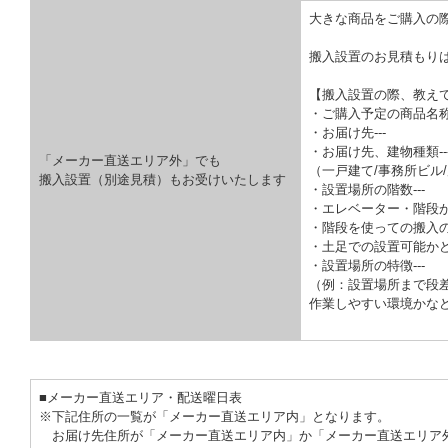
大きな商品をご購入の
搬入設置のお見積もり
【搬入設置の際、教え
・ご購入予定の商品名称-
・お届け先---
・お届け先、建物種類--
「メーカー直送エリア外」でも
（一戸建て/事務所ビル/
搬入設置（別途見積）もお受けいたします
・設置場所の階数---
・エレベーター・階段が
・階段を使っての搬入の
・土足での設置可能かどう
・設置場所の特徴---
（例：設置場所まで段
作業しやすい環境かな
■メーカー直送エリア・配送曜日表
※下記住所の一覧が「メーカー直送エリア内」となります。
お届け先住所が「メーカー直送エリア内」か「メーカー直送エリア