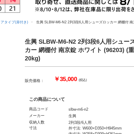
ドアタイプ(扉付き)
生興 SLBW-M6-N2 2列3段6人用シューズロッカー 網棚付 南京錠
生興 SLBW-M6-N2 2列3段6人用シュー
カー 網棚付 南京錠 ホワイト (96203) (
20kg)
￥35,000
(税込)
販売価格：
この商品について
商品コード
slbw-m6-n2
メーカー
生興
収納人数
2列3段/6人用
寸法
外寸法: W600×D350×H945mm
内寸法: W258×D309×H261mm