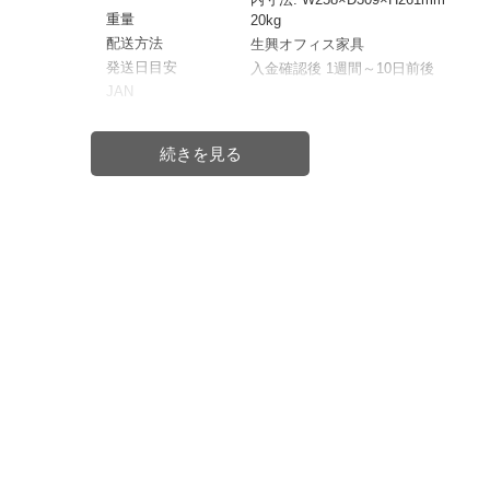
重量
20kg
配送方法
生興オフィス家具
発送日目安
入金確認後 1週間～10日前後
JAN