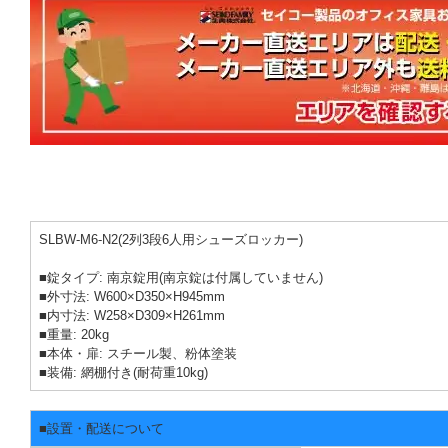
SLBW-M6-N2(2列3段6人用シューズロッカー)
■錠タイプ: 南京錠用(南京錠は付属していません)
■外寸法: W600×D350×H945mm
■内寸法: W258×D309×H261mm
■重量: 20kg
■本体・扉: スチール製、粉体塗装
■装備: 網棚付き(耐荷重10kg)
■設置・配送について