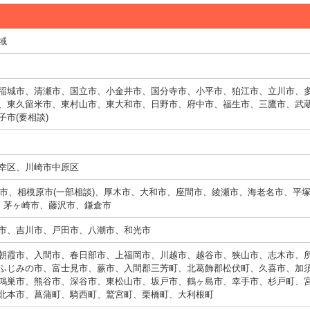
域
稲城市、清瀬市、国立市、小金井市、国分寺市、小平市、狛江市、立川市、
、東久留米市、東村山市、東大和市、日野市、府中市、福生市、三鷹市、武
市(要相談)
幸区、川崎市中原区
横浜市、相模原市(一部相談)、厚木市、大和市、座間市、綾瀬市、海老名市、平
市、茅ヶ崎市、藤沢市、鎌倉市
市、吉川市、戸田市、八潮市、和光市
朝霞市、入間市、春日部市、上福岡市、川越市、越谷市、狭山市、志木市、
ふじみの市、富士見市、蕨市、入間郡三芳町、北葛飾郡松伏町、久喜市、加
鴻巣市、熊谷市、深谷市、東松山市、坂戸市、鶴ヶ島市、幸手市、杉戸町、
北本市、菖蒲町、騎西町、鷲宮町、栗橋町、大利根町