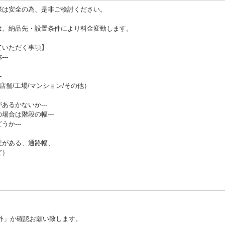
際は安全の為、是非ご検討ください。
は、納品先・設置条件により料金変動します。
ていただく事項】
--
-
店舗/工場/マンション/その他）
あるかないか---
場合は階段の幅---
か---
差がある、通路幅、
ど）
外」か確認お願い致します。