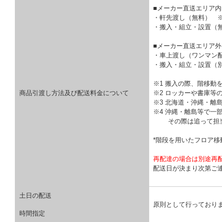
■メーカー直送エリア内
・軒先渡し（無料） 
・搬入・組立・設置（
■メーカー直送エリア外
・車上渡し（ワンマン
・搬入・組立・設置（
※1 搬入の際、階移動
商品引渡し方法及び配送料金について
※2 ロッカーや書庫等
※3 北海道・沖縄・離
※4 沖縄・離島等で一
その際は追って担当
*階段を用いたフロア
再配達の場合は別途再
配送日が決まり次第ご
土日の配送
原則として行っており
時間指定