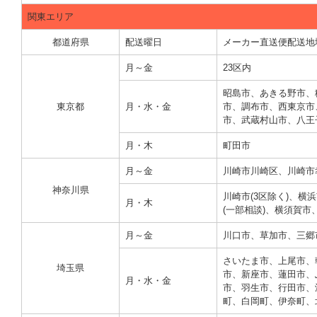
関東エリア
都道府県
配送曜日
メーカー直送便配送地
月～金
23区内
昭島市、あきる野市、
東京都
月・水・金
市、調布市、西東京市
市、武蔵村山市、八王子
月・木
町田市
月～金
川崎市川崎区、川崎市
神奈川県
川崎市(3区除く)、
月・木
(一部相談)、横須賀
月～金
川口市、草加市、三郷
さいたま市、上尾市、
埼玉県
市、新座市、蓮田市、
月・水・金
市、羽生市、行田市、
町、白岡町、伊奈町、