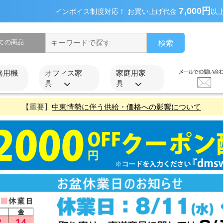
7,000円
インボイス制度対応！ お買い上げ代金
以
検索
務用機
オフィス家
家庭用家
具
具
【重要】
中東情勢に伴う供給・価格への影響について