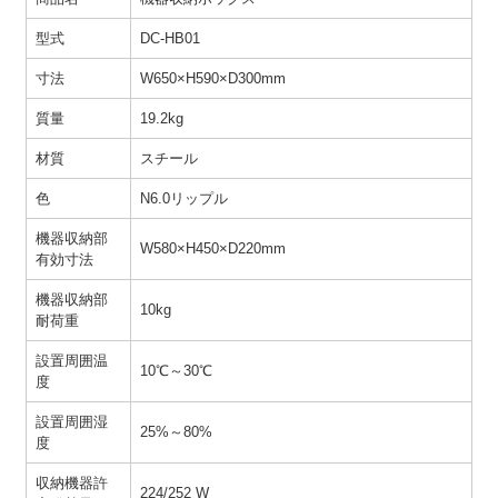
型式
DC-HB01
寸法
W650×H590×D300mm
質量
19.2kg
材質
スチール
色
N6.0リップル
機器収納部
W580×H450×D220mm
有効寸法
機器収納部
10kg
耐荷重
設置周囲温
10℃～30℃
度
設置周囲湿
25%～80%
度
収納機器許
224/252 W