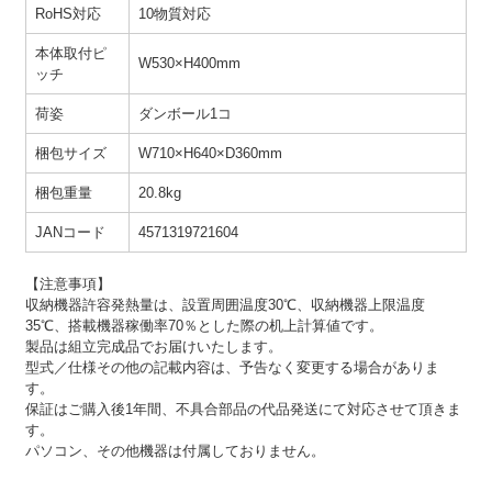
RoHS対応
10物質対応
本体取付ピ
W530×H400mm
ッチ
荷姿
ダンボール1コ
梱包サイズ
W710×H640×D360mm
梱包重量
20.8kg
JANコード
4571319721604
【注意事項】
収納機器許容発熱量は、設置周囲温度30℃、収納機器上限温度
35℃、搭載機器稼働率70％とした際の机上計算値です。
製品は組立完成品でお届けいたします。
型式／仕様その他の記載内容は、予告なく変更する場合がありま
す。
保証はご購入後1年間、不具合部品の代品発送にて対応させて頂きま
す。
パソコン、その他機器は付属しておりません。