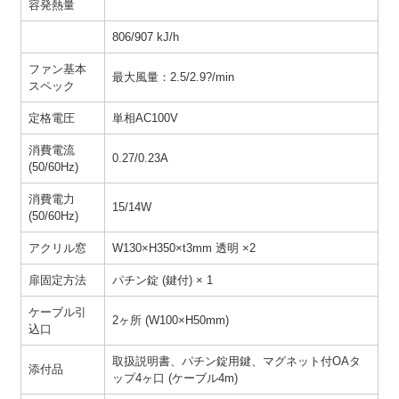
容発熱量
806/907 kJ/h
ファン基本
最大風量：2.5/2.9?/min
スペック
定格電圧
単相AC100V
消費電流
0.27/0.23A
(50/60Hz)
消費電力
15/14W
(50/60Hz)
アクリル窓
W130×H350×t3mm 透明 ×2
扉固定方法
パチン錠 (鍵付) × 1
ケーブル引
2ヶ所 (W100×H50mm)
込口
取扱説明書、パチン錠用鍵、マグネット付OAタ
添付品
ップ4ヶ口 (ケーブル4m)