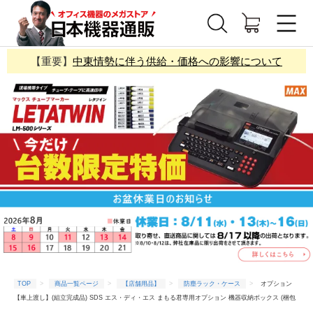
【重要】
中東情勢に伴う供給・価格への影響について
TOP
商品一覧ページ
【店舗用品】
防塵ラック・ケース
オプション
【車上渡し】(組立完成品) SDS エス・ディ・エス まもる君専用オプション 機器収納ボックス (梱包
重量/箱数：20.8kg×1) DC-HB01