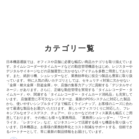
カテゴリ一覧
日本機器通販では、オフィスや店舗に必要な幅広い商品カテゴリを取り揃えていま
す。タイムレコーダーやタイムカードなどの勤怠管理機器をはじめ、レジスターや
デジタルサイネージなどの店舗運営に欠かせないアイテムを多数ご用意しておりま
す。また、紙折り機、シュレッダーなど、業務効率化に役立つ製品も豊富に取り扱
っています。 特に人気の高いカテゴリとしては、セキュリティ対策に欠かせない
「金庫・耐火金庫・防盗金庫」や、店舗の集客力アップに貢献する「デジタルサイ
ネージ」があります。さらに、正確な勤怠管理を実現する「タイムレコーダー・タ
イムカード」や、関連する「タイムレコーダー・タイムカード消耗品」も充実して
います。 店舗運営に不可欠なレジスターは、最新のPOSシステムに対応した製品
から、使いやすいシンプルタイプまで幅広くラインナップ。お客様のニーズに合わ
せて最適な製品をお選びいただけます。 新しいオフィスづくりに対応した、フレ
キシブルなオフィスデスク、チェアー、ロッカーなどのオフィス家具も幅広くご用
意しております。 その他にも様々な業務用品、「業務用シュレッダー」「ワード
ライタ」「レタツイン」など、ビジネスシーンで活躍する様々な機器を取り扱って
います。日本機器は、お客様の業務効率化とコスト削減をサポートする、信頼でき
るパートナーとして、常に最新の製品情報をお届けしています。