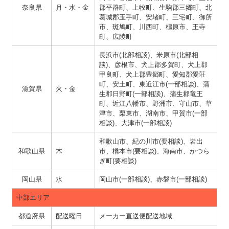
奈良県
月・水・金
郡平群町、上牧町、生駒郡三郷町、北
葛城郡玉手町、安堵町、三宅町、御所
市、斑鳩町、川西町、橿原市、王寺
町、広陵町
長浜市(北部相談)、米原市(北部相
談)、彦根市、犬上郡多賀町、犬上郡
甲良町、犬上郡豊郷町、愛知郡愛荘
町、安土町、東近江市(一部相談)、蒲
滋賀県
火・金
生郡日野町(一部相談)、蒲生郡竜王
町、近江八幡市、野洲市、守山市、草
津市、栗東市、湖南市、甲賀市(一部
相談)、大津市(一部相談)
和歌山市、紀の川市(要相談)、岩出
和歌山県
木
市、橋本市(要相談)、海南市、かつら
ぎ町(要相談)
岡山県
水
岡山市(一部相談)、赤磐市(一部相談)
中部エリア
都道府県
配送曜日
メーカー直送便配送地域