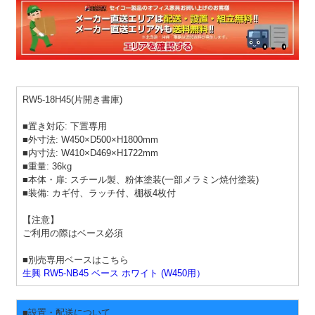
RW5-18H45(片開き書庫)
■置き対応: 下置専用
■外寸法: W450×D500×H1800mm
■内寸法: W410×D469×H1722mm
■重量: 36kg
■本体・扉: スチール製、粉体塗装(一部メラミン焼付塗装)
■装備: カギ付、ラッチ付、棚板4枚付
【注意】
ご利用の際はベース必須
■別売専用ベースはこちら
生興 RW5-NB45 ベース ホワイト (W450用）
■設置・配送について