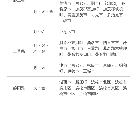
岐阜県
美濃市（南部）、関市(一部相談)、各
務原市、加茂郡富加町、加茂郡坂祝
月・水・金
町、美濃加茂市、可児市、多治見市、
土岐市
月～金
いなべ市
員弁郡東員町、桑名市、四日市市、鈴
月・火・
鹿市、亀山市、三重郡、桑名郡木曾岬
三重県
木・金
町、桑名郡朝日町、桑名郡川越町
津市（東部）、松阪市（東部）、明和
月・木
町、伊勢市、玉城市
湖西市、新居町、浜松市北区、浜松市
静岡県
火・金
浜北区、浜松市西区、浜松市東区、浜
松市中区、浜松市南区