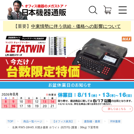
【重要】
中東情勢に伴う供給・価格への影響について
TOP
商品一覧ページ
【オフィス家具】
書類棚・書庫
RW書庫
生興 RW5-18H45 片開き書庫 ホワイト (62570) (重量：36kg) 下置専用