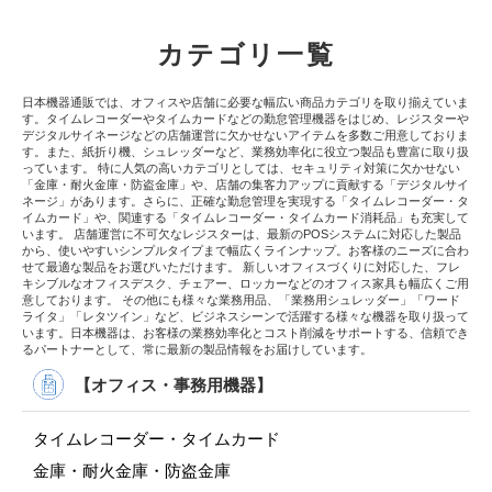
カテゴリ一覧
日本機器通販では、オフィスや店舗に必要な幅広い商品カテゴリを取り揃えていま
す。タイムレコーダーやタイムカードなどの勤怠管理機器をはじめ、レジスターや
デジタルサイネージなどの店舗運営に欠かせないアイテムを多数ご用意しておりま
す。また、紙折り機、シュレッダーなど、業務効率化に役立つ製品も豊富に取り扱
っています。 特に人気の高いカテゴリとしては、セキュリティ対策に欠かせない
「金庫・耐火金庫・防盗金庫」や、店舗の集客力アップに貢献する「デジタルサイ
ネージ」があります。さらに、正確な勤怠管理を実現する「タイムレコーダー・タ
イムカード」や、関連する「タイムレコーダー・タイムカード消耗品」も充実して
います。 店舗運営に不可欠なレジスターは、最新のPOSシステムに対応した製品
から、使いやすいシンプルタイプまで幅広くラインナップ。お客様のニーズに合わ
せて最適な製品をお選びいただけます。 新しいオフィスづくりに対応した、フレ
キシブルなオフィスデスク、チェアー、ロッカーなどのオフィス家具も幅広くご用
意しております。 その他にも様々な業務用品、「業務用シュレッダー」「ワード
ライタ」「レタツイン」など、ビジネスシーンで活躍する様々な機器を取り扱って
います。日本機器は、お客様の業務効率化とコスト削減をサポートする、信頼でき
るパートナーとして、常に最新の製品情報をお届けしています。
【オフィス・事務用機器】
タイムレコーダー・タイムカード
金庫・耐火金庫・防盗金庫