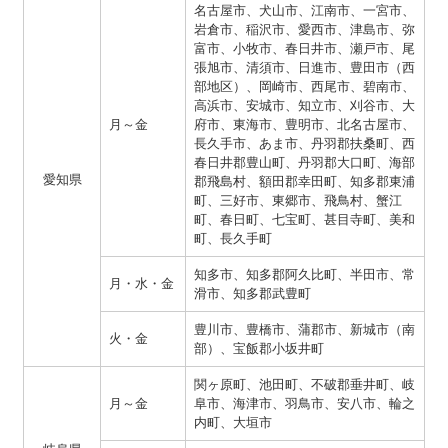
名古屋市、犬山市、江南市、一宮市、
岩倉市、稲沢市、愛西市、津島市、弥
富市、小牧市、春日井市、瀬戸市、尾
張旭市、清須市、日進市、豊田市（西
部地区）、岡崎市、西尾市、碧南市、
高浜市、安城市、知立市、刈谷市、大
月～金
府市、東海市、豊明市、北名古屋市、
長久手市、あま市、丹羽郡扶桑町、西
春日井郡豊山町、丹羽郡大口町、海部
愛知県
郡飛島村、額田郡幸田町、知多郡東浦
町、三好市、東郷市、飛鳥村、蟹江
町、春日町、七宝町、甚目寺町、美和
町、長久手町
知多市、知多郡阿久比町、半田市、常
月・水・金
滑市、知多郡武豊町
豊川市、豊橋市、蒲郡市、新城市（南
火・金
部）、宝飯郡小坂井町
関ヶ原町、池田町、不破郡垂井町、岐
月～金
阜市、海津市、羽鳥市、安八市、輪之
内町、大垣市