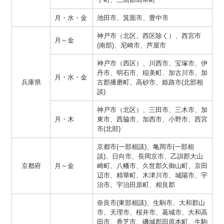
月・水・金
池田市、箕面市、豊中市
神戸市（北区、西区除く）、西宮市
月～金
(南部)、尼崎市、芦屋市
神戸市（西区）、川西市、宝塚市、伊
丹市、明石市、稲美町、加古川市、加
月・水・金
兵庫県
古郡播磨町、高砂市、姫路市(北部相
談)
神戸市（北区）、三田市、三木市、加
月・木
東市、西脇市、加西市、小野市、西宮
市(北部)
京都市(一部相談)、亀岡市(一部相
談)、日向市、長岡京市、乙訓郡大山
京都府
月～金
崎町、八幡市、久世郡久御山町、京田
辺市、精華町、木津川市、城陽市、宇
治市、宇治田原町、相良郡
奈良市(東部相談)、生駒市、大和郡山
市、天理市、桜井市、葛城市、大和高
田市、香芝市、磯城郡田原本町、生駒