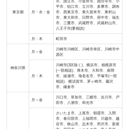
市、国立市、小金井市、国分寺市、小
平市、狛江市、立川市、多摩市、調布
東京都
月・水・金
市、西東京市、東久留米市、東村山
市、東大和市、日野市、府中市、福生
市、三鷹市、武蔵野市、武蔵村山市、
八王子市(要相談)
月・木
町田市
川崎市川崎区、川崎市幸区、川崎市中
月～金
原区
川崎市(3区除く)、横浜市、相模原市
神奈川県
(一部相談)、厚木市、大和市、座間
月・木
市、綾瀬市、海老名市、平塚市(一部
相談)、横須賀市、茅ヶ崎市、藤沢
市、鎌倉市
川口市、草加市、三郷市、吉川市、戸
月～金
田市、八潮市、和光市
さいたま市、上尾市、朝霞市、入間
市、春日部市、上福岡市、川越市、越
谷市、狭山市、志木市、所沢市、新座