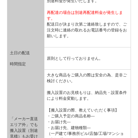
別途料金が発生いたします。
再配達の場合は別途再配達料金が発生しま
す。
配送日が決まり次第ご連絡致しますので、ご
注文時に連絡の取れるお電話番号の登録をお
願いします。
土日の配送
原則として行っておりません。
時間指定
大きな商品をご購入の際は安全の為、是非ご
検討ください。
搬入設置のお見積もりは、納品先・設置条件
により料金変動します。
【搬入設置の際、教えていただく事項】
・ご購入予定の商品名称---
「メーカー直送
・お届け先---
エリア外」でも
・お届け先、建物種類---
搬入設置（別途
（一戸建て/事務所ビル/店舗/工場/マンショ
見積）もお受け