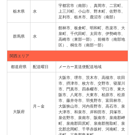
宇都宮市（南部）、真岡市、二宮町、
栃木県
水
上三川町、小山市、野木町、佐野市、
足利市、栃木市、鹿沼市（南部）
館林市、板倉町、明和町、邑楽市、大
泉町、千代田町、太田市、伊勢崎市、
群馬県
水
高崎市（東部一部）、前橋市（南部地
区）、桐生市（南部一部）
関西エリア
都道府県
配送曜日
メーカー直送便配送地域
大阪市、堺市、茨木市、高槻市、吹田
市、摂津市、枚方市、交野市、寝屋川
市、門真市、四条畷市、守口市、東大
阪市、八尾市、大東市、柏原市、松原
市、藤井寺市、羽曵野市、富田林市、
月～金
大阪狭山市、河内長野市、高石市、泉
大阪府
大津市、和泉市、岸和田市、貝塚市、
泉佐野市、泉南市、阪南市、泉南郡岬
町、泉南郡田尻町、泉南郡熊取町、泉
北郡忠岡町、千早赤坂村、河南町、太
子町、三島郡島本町