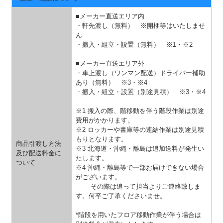
■メーカー直送エリア内
・軒先渡し（無料） ※開梱等はいたしませ
ん
・搬入・組立・設置（無料）
※1・※2
■メーカー直送エリア外
・車上渡し（ワンマン配送）ドライバー補助
あり（無料）
※3・※4
・搬入・組立・設置（別途見積）
※3・※4
※1 搬入の際、階移動を伴う階段作業は別途
費用がかかります。
※2 ロッカーや書庫等の連結作業は別途見積
もりとなります。
商品引渡し方法
※3 北海道・沖縄・離島は追加送料が発生い
及び配送料金に
たします。
ついて
※4 沖縄・離島等で一部お届けできない場合
がございます。
その際は追って担当よりご連絡致しま
す。何卒ご了承くださいませ。
*階段を用いたフロア移動作業が伴う場合は