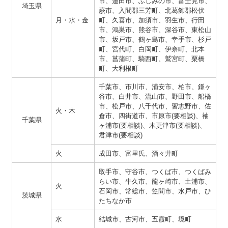
市、蓮田市、ふじみの市、富士見市、
埼玉県
蕨市、入間郡三芳町、北葛飾郡松伏
月・水・金
町、久喜市、加須市、羽生市、行田
市、鴻巣市、熊谷市、深谷市、東松山
市、坂戸市、鶴ヶ島市、幸手市、杉戸
町、宮代町、白岡町、伊奈町、北本
市、菖蒲町、騎西町、鷲宮町、栗橋
町、大利根町
千葉市、市川市、浦安市、柏市、鎌ヶ
谷市、白井市、流山市、野田市、船橋
市、松戸市、八千代市、習志野市、佐
火・木
倉市、四街道市、市原市(要相談)、袖
千葉県
ヶ浦市(要相談)、木更津市(要相談)、
君津市(要相談)
火
成田市、富里氏、酒々井町
取手市、守谷市、つくば市、つくばみ
らい市、牛久市、龍ヶ崎市、土浦市、
火
石岡市、常総市、笠間市、水戸市、ひ
茨城県
たちなか市
水
結城市、古河市、五霞町、境町