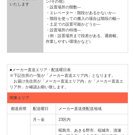
ン/その他）
いたします
・設置場所の階数---
・エレベーター・階段があるかないか---
・階段を使っての搬入の場合は階段の幅---
・土足での設置可能かどうか---
・設置場所の特徴---
（例：設置場所まで段差がある、通路幅、
作業しやすい環境かなど）
■メーカー直送エリア・配送曜日表
※下記住所の一覧が「メーカー直送エリア内」となります。
お届け先住所が「メーカー直送エリア内」か「メーカー直送エ
リア外」か確認お願い致します。
関東エリア
都道府県
配送曜日
メーカー直送便配送地域
月～金
23区内
昭島市、あきる野市、稲城市、清瀬