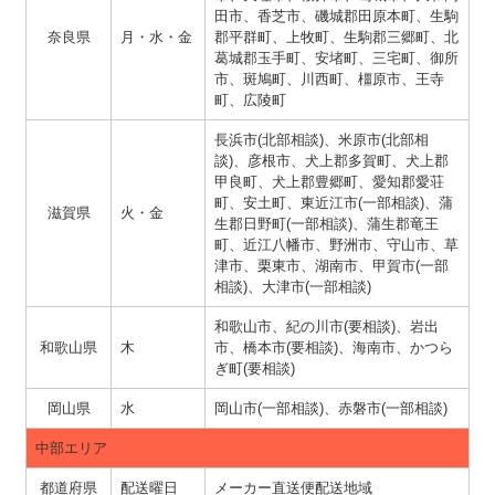
田市、香芝市、磯城郡田原本町、生駒
奈良県
月・水・金
郡平群町、上牧町、生駒郡三郷町、北
葛城郡玉手町、安堵町、三宅町、御所
市、斑鳩町、川西町、橿原市、王寺
町、広陵町
長浜市(北部相談)、米原市(北部相
談)、彦根市、犬上郡多賀町、犬上郡
甲良町、犬上郡豊郷町、愛知郡愛荘
町、安土町、東近江市(一部相談)、蒲
滋賀県
火・金
生郡日野町(一部相談)、蒲生郡竜王
町、近江八幡市、野洲市、守山市、草
津市、栗東市、湖南市、甲賀市(一部
相談)、大津市(一部相談)
和歌山市、紀の川市(要相談)、岩出
和歌山県
木
市、橋本市(要相談)、海南市、かつら
ぎ町(要相談)
岡山県
水
岡山市(一部相談)、赤磐市(一部相談)
中部エリア
都道府県
配送曜日
メーカー直送便配送地域