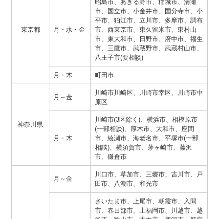
昭島市、あきる野市、稲城市、清瀬
市、国立市、小金井市、国分寺市、小
平市、狛江市、立川市、多摩市、調布
東京都
月・水・金
市、西東京市、東久留米市、東村山
市、東大和市、日野市、府中市、福生
市、三鷹市、武蔵野市、武蔵村山市、
八王子市(要相談)
月・木
町田市
川崎市川崎区、川崎市幸区、川崎市中
月～金
原区
川崎市(3区除く)、横浜市、相模原市
神奈川県
(一部相談)、厚木市、大和市、座間
月・木
市、綾瀬市、海老名市、平塚市(一部
相談)、横須賀市、茅ヶ崎市、藤沢
市、鎌倉市
川口市、草加市、三郷市、吉川市、戸
月～金
田市、八潮市、和光市
さいたま市、上尾市、朝霞市、入間
市、春日部市、上福岡市、川越市、越