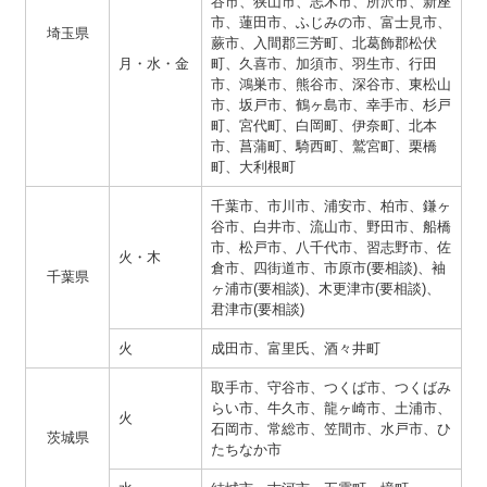
谷市、狭山市、志木市、所沢市、新座
市、蓮田市、ふじみの市、富士見市、
埼玉県
蕨市、入間郡三芳町、北葛飾郡松伏
月・水・金
町、久喜市、加須市、羽生市、行田
市、鴻巣市、熊谷市、深谷市、東松山
市、坂戸市、鶴ヶ島市、幸手市、杉戸
町、宮代町、白岡町、伊奈町、北本
市、菖蒲町、騎西町、鷲宮町、栗橋
町、大利根町
千葉市、市川市、浦安市、柏市、鎌ヶ
谷市、白井市、流山市、野田市、船橋
市、松戸市、八千代市、習志野市、佐
火・木
倉市、四街道市、市原市(要相談)、袖
千葉県
ヶ浦市(要相談)、木更津市(要相談)、
君津市(要相談)
火
成田市、富里氏、酒々井町
取手市、守谷市、つくば市、つくばみ
らい市、牛久市、龍ヶ崎市、土浦市、
火
石岡市、常総市、笠間市、水戸市、ひ
茨城県
たちなか市