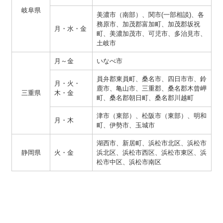
岐阜県
美濃市（南部）、関市(一部相談)、各
務原市、加茂郡富加町、加茂郡坂祝
月・水・金
町、美濃加茂市、可児市、多治見市、
土岐市
月～金
いなべ市
員弁郡東員町、桑名市、四日市市、鈴
月・火・
鹿市、亀山市、三重郡、桑名郡木曾岬
三重県
木・金
町、桑名郡朝日町、桑名郡川越町
津市（東部）、松阪市（東部）、明和
月・木
町、伊勢市、玉城市
湖西市、新居町、浜松市北区、浜松市
静岡県
火・金
浜北区、浜松市西区、浜松市東区、浜
松市中区、浜松市南区