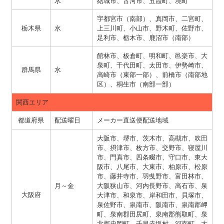
水
結城市、古河市、五霞町、境町
宇都宮市（南部）、真岡市、二宮町、
栃木県
水
上三川町、小山市、野木町、佐野市、
足利市、栃木市、鹿沼市（南部）
館林市、板倉町、明和町、邑楽市、大
泉町、千代田町、太田市、伊勢崎市、
群馬県
水
高崎市（東部一部）、前橋市（南部地
区）、桐生市（南部一部）
関西エリア
都道府県
配送曜日
メーカー直送便配送地域
大阪市、堺市、茨木市、高槻市、吹田
市、摂津市、枚方市、交野市、寝屋川
市、門真市、四条畷市、守口市、東大
阪市、八尾市、大東市、柏原市、松原
市、藤井寺市、羽曵野市、富田林市、
月～金
大阪狭山市、河内長野市、高石市、泉
大阪府
大津市、和泉市、岸和田市、貝塚市、
泉佐野市、泉南市、阪南市、泉南郡岬
町、泉南郡田尻町、泉南郡熊取町、泉
北郡忠岡町、千早赤坂村、河南町、太