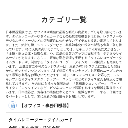
カテゴリ一覧
日本機器通販では、オフィスや店舗に必要な幅広い商品カテゴリを取り揃えていま
す。タイムレコーダーやタイムカードなどの勤怠管理機器をはじめ、レジスターや
デジタルサイネージなどの店舗運営に欠かせないアイテムを多数ご用意しておりま
す。また、紙折り機、シュレッダーなど、業務効率化に役立つ製品も豊富に取り扱
っています。 特に人気の高いカテゴリとしては、セキュリティ対策に欠かせない
「金庫・耐火金庫・防盗金庫」や、店舗の集客力アップに貢献する「デジタルサイ
ネージ」があります。さらに、正確な勤怠管理を実現する「タイムレコーダー・タ
イムカード」や、関連する「タイムレコーダー・タイムカード消耗品」も充実して
います。 店舗運営に不可欠なレジスターは、最新のPOSシステムに対応した製品
から、使いやすいシンプルタイプまで幅広くラインナップ。お客様のニーズに合わ
せて最適な製品をお選びいただけます。 新しいオフィスづくりに対応した、フレ
キシブルなオフィスデスク、チェアー、ロッカーなどのオフィス家具も幅広くご用
意しております。 その他にも様々な業務用品、「業務用シュレッダー」「ワード
ライタ」「レタツイン」など、ビジネスシーンで活躍する様々な機器を取り扱って
います。日本機器は、お客様の業務効率化とコスト削減をサポートする、信頼でき
るパートナーとして、常に最新の製品情報をお届けしています。
【オフィス・事務用機器】
タイムレコーダー・タイムカード
金庫・耐火金庫・防盗金庫