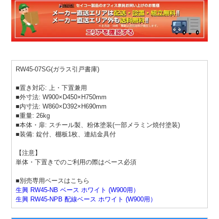
RW45-07SG(ガラス引戸書庫)
■置き対応: 上・下置兼用
■外寸法: W900×D450×H750mm
■内寸法: W860×D392×H690mm
■重量: 26kg
■本体・扉: スチール製、粉体塗装(一部メラミン焼付塗装)
■装備: 錠付、棚板1枚、連結金具付
【注意】
単体・下置きでのご利用の際はベース必須
■別売専用ベースはこちら
生興 RW45-NB ベース ホワイト (W900用）
生興 RW45-NPB 配線ベース ホワイト (W900用）