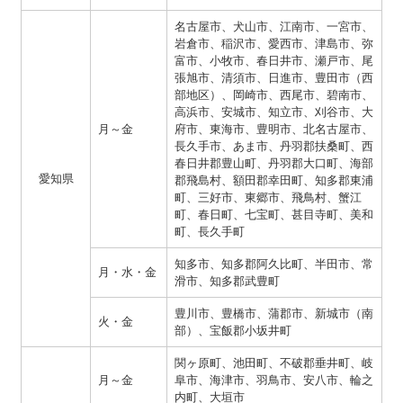
名古屋市、犬山市、江南市、一宮市、
岩倉市、稲沢市、愛西市、津島市、弥
富市、小牧市、春日井市、瀬戸市、尾
張旭市、清須市、日進市、豊田市（西
部地区）、岡崎市、西尾市、碧南市、
高浜市、安城市、知立市、刈谷市、大
月～金
府市、東海市、豊明市、北名古屋市、
長久手市、あま市、丹羽郡扶桑町、西
春日井郡豊山町、丹羽郡大口町、海部
愛知県
郡飛島村、額田郡幸田町、知多郡東浦
町、三好市、東郷市、飛鳥村、蟹江
町、春日町、七宝町、甚目寺町、美和
町、長久手町
知多市、知多郡阿久比町、半田市、常
月・水・金
滑市、知多郡武豊町
豊川市、豊橋市、蒲郡市、新城市（南
火・金
部）、宝飯郡小坂井町
関ヶ原町、池田町、不破郡垂井町、岐
月～金
阜市、海津市、羽鳥市、安八市、輪之
内町、大垣市