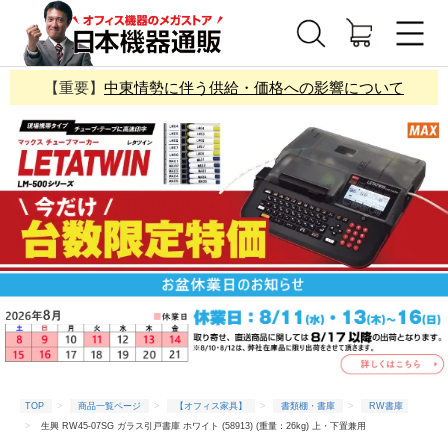
【重要】
中東情勢に伴う供給・価格への影響について
TOP
商品一覧ページ
【オフィス家具】
書類棚・書庫
RW書庫
生興 RW45-07SG ガラス引戸書庫 ホワイト (58913) (重量：26kg) 上・下置兼用