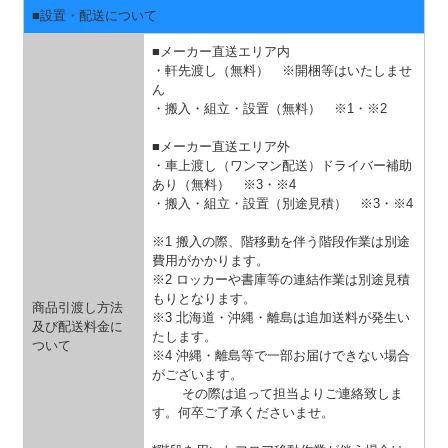
■設置・配送について
■メーカー直送エリア内
・軒先渡し（無料） ※開梱等はいたしませ
ん
・搬入・組立・設置（無料）
※1・※2
■メーカー直送エリア外
・車上渡し（ワンマン配送）ドライバー補助
あり（無料）
※3・※4
・搬入・組立・設置（別途見積）
※3・※4
※1 搬入の際、階移動を伴う階段作業は別途
費用がかかります。
※2 ロッカーや書庫等の連結作業は別途見積
もりとなります。
商品引渡し方法
※3 北海道・沖縄・離島は追加送料が発生い
及び配送料金に
たします。
ついて
※4 沖縄・離島等で一部お届けできない場合
がございます。
その際は追って担当よりご連絡致しま
す。何卒ご了承くださいませ。