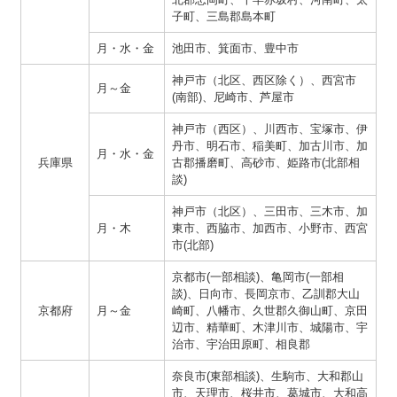
子町、三島郡島本町
月・水・金
池田市、箕面市、豊中市
神戸市（北区、西区除く）、西宮市
月～金
(南部)、尼崎市、芦屋市
神戸市（西区）、川西市、宝塚市、伊
丹市、明石市、稲美町、加古川市、加
月・水・金
兵庫県
古郡播磨町、高砂市、姫路市(北部相
談)
神戸市（北区）、三田市、三木市、加
月・木
東市、西脇市、加西市、小野市、西宮
市(北部)
京都市(一部相談)、亀岡市(一部相
談)、日向市、長岡京市、乙訓郡大山
京都府
月～金
崎町、八幡市、久世郡久御山町、京田
辺市、精華町、木津川市、城陽市、宇
治市、宇治田原町、相良郡
奈良市(東部相談)、生駒市、大和郡山
市、天理市、桜井市、葛城市、大和高