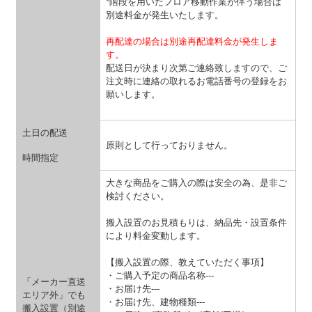
*階段を用いたフロア移動作業が伴う場合は
別途料金が発生いたします。
再配達の場合は別途再配達料金が発生しま
す。
配送日が決まり次第ご連絡致しますので、ご
注文時に連絡の取れるお電話番号の登録をお
願いします。
土日の配送
原則として行っておりません。
時間指定
大きな商品をご購入の際は安全の為、是非ご
検討ください。
搬入設置のお見積もりは、納品先・設置条件
により料金変動します。
【搬入設置の際、教えていただく事項】
・ご購入予定の商品名称---
「メーカー直送
・お届け先---
エリア外」でも
・お届け先、建物種類---
搬入設置（別途