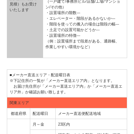
（一戸建て/事務所ビル/店舗/工場/マンショ
見積）もお受け
ン/その他）
いたします
・設置場所の階数---
・エレベーター・階段があるかないか---
・階段を使っての搬入の場合は階段の幅---
・土足での設置可能かどうか---
・設置場所の特徴---
（例：設置場所まで段差がある、通路幅、
作業しやすい環境かなど）
■メーカー直送エリア・配送曜日表
※下記住所の一覧が「メーカー直送エリア内」となります。
お届け先住所が「メーカー直送エリア内」か「メーカー直送エ
リア外」か確認お願い致します。
関東エリア
都道府県
配送曜日
メーカー直送便配送地域
月～金
23区内