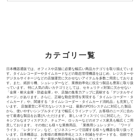
カテゴリ一覧
日本機器通販では、オフィスや店舗に必要な幅広い商品カテゴリを取り揃えていま
す。タイムレコーダーやタイムカードなどの勤怠管理機器をはじめ、レジスターや
デジタルサイネージなどの店舗運営に欠かせないアイテムを多数ご用意しておりま
す。また、紙折り機、シュレッダーなど、業務効率化に役立つ製品も豊富に取り扱
っています。 特に人気の高いカテゴリとしては、セキュリティ対策に欠かせない
「金庫・耐火金庫・防盗金庫」や、店舗の集客力アップに貢献する「デジタルサイ
ネージ」があります。さらに、正確な勤怠管理を実現する「タイムレコーダー・タ
イムカード」や、関連する「タイムレコーダー・タイムカード消耗品」も充実して
います。 店舗運営に不可欠なレジスターは、最新のPOSシステムに対応した製品
から、使いやすいシンプルタイプまで幅広くラインナップ。お客様のニーズに合わ
せて最適な製品をお選びいただけます。 新しいオフィスづくりに対応した、フレ
キシブルなオフィスデスク、チェアー、ロッカーなどのオフィス家具も幅広くご用
意しております。 その他にも様々な業務用品、「業務用シュレッダー」「ワード
ライタ」「レタツイン」など、ビジネスシーンで活躍する様々な機器を取り扱って
います。日本機器は、お客様の業務効率化とコスト削減をサポートする、信頼でき
るパートナーとして、常に最新の製品情報をお届けしています。