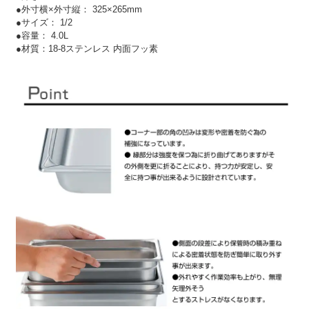
●外寸横×外寸縦： 325×265mm
●サイズ： 1/2
●容量： 4.0L
●材質：18-8ステンレス 内面フッ素