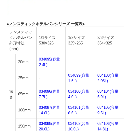
●ノンスティックホテルパンシリーズ 一覧表●
ノンスティッ
クホテルパン
1/1サイズ
1/2サイズ
2/3サイズ
外形寸法
530×325
325×265
354×325
(mm）
034095(容量
20mm
-
-
2.4L)
034099(容量
034103(容量
25mm
-
1.5L)
2.03L)
深
034096(容量
034100(容量
034104(容量
65mm
さ
7.7L)
4.0L)
5.9L)
034097(容量
034101(容量
034105(容量
100mm
14.0L)
6.6L)
9.5L)
034098(容量
034102(容量
034106(容量
150mm
20.0L)
10.0L)
14.8L)