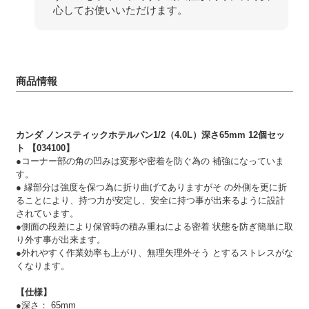
心してお使いいただけます。
商品情報
カンダ ノンスティックホテルパン1/2（4.0L）深さ65mm 12個セッ
ト 【034100】
●コーナー部の角の凹みは変形や密着を防ぐ為の 補強になっていま
す。
● 縁部分は強度を保つ為に折り曲げてありますがそ の外側を更に折
ることにより、持つ力が安定し、安全に持つ事が出来るように設計
されています。
●側面の段差により保管時の積み重ねによる密着 状態を防ぎ簡単に取
り外す事が出来ます。
●外れやすく作業効率も上がり、無理矢理外そう とするストレスがな
くなります。
【仕様】
●深さ： 65mm