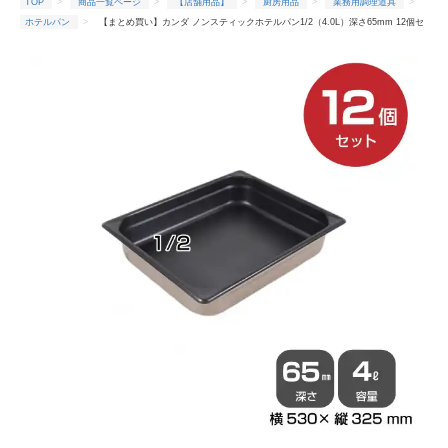
TOP
商品一覧ページ
【店舗用品】
厨房用品
業務用調理道具
ホテルパン
【まとめ買い】カンダ ノンスティックホテルパン1/2（4.0L）深さ65mm 12個セ
ット 034100