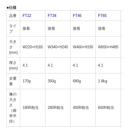
■仕様
品番
FT22
FT34
FT46
FT65
FT
タイ
接着
接着
接着
接着
マ
プ
大き
さ
W220×H165
W340×H240
W460×H330
W650×H485
W2
(mm)
厚さ
4.1
4.1
4.1
4.1
3.
(mm)
全重
170g
350g
680g
1.8kg
20
量
像の
大き
さ
180R相当
280R相当
400R相当
600R相当
1
（曲
率半
径）