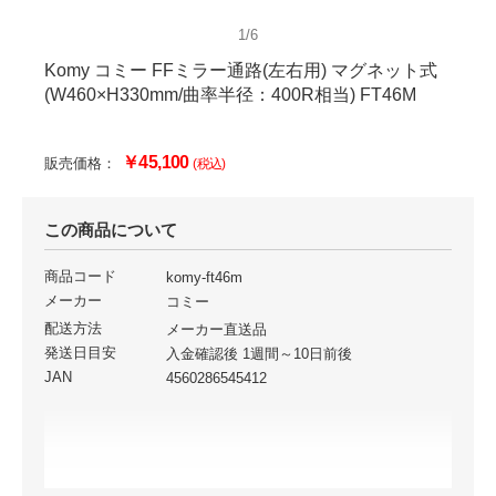
1/6
Komy コミー FFミラー通路(左右用) マグネット式
(W460×H330mm/曲率半径：400R相当) FT46M
￥45,100
販売価格：
(税込)
この商品について
商品コード
komy-ft46m
メーカー
コミー
配送方法
メーカー直送品
発送日目安
入金確認後 1週間～10日前後
JAN
4560286545412