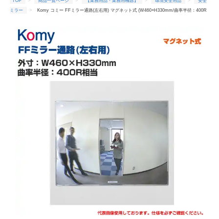
TOP
商品一覧ページ
【業務用品・業務用機器】
環境安全用品
安全
ミラー
Komy コミー FFミラー通路(左右用) マグネット式 (W460×H330mm/曲率半径：400R
相当) FT46M