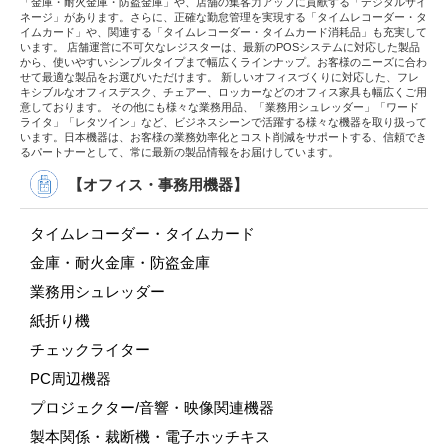
「金庫・耐火金庫・防盗金庫」や、店舗の集客力アップに貢献する「デジタルサイ
ネージ」があります。さらに、正確な勤怠管理を実現する「タイムレコーダー・タ
イムカード」や、関連する「タイムレコーダー・タイムカード消耗品」も充実して
います。 店舗運営に不可欠なレジスターは、最新のPOSシステムに対応した製品
から、使いやすいシンプルタイプまで幅広くラインナップ。お客様のニーズに合わ
せて最適な製品をお選びいただけます。 新しいオフィスづくりに対応した、フレ
キシブルなオフィスデスク、チェアー、ロッカーなどのオフィス家具も幅広くご用
意しております。 その他にも様々な業務用品、「業務用シュレッダー」「ワード
ライタ」「レタツイン」など、ビジネスシーンで活躍する様々な機器を取り扱って
います。日本機器は、お客様の業務効率化とコスト削減をサポートする、信頼でき
るパートナーとして、常に最新の製品情報をお届けしています。
【オフィス・事務用機器】
タイムレコーダー・タイムカード
金庫・耐火金庫・防盗金庫
業務用シュレッダー
紙折り機
チェックライター
PC周辺機器
プロジェクター/音響・映像関連機器
製本関係・裁断機・電子ホッチキス