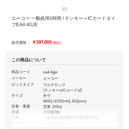
1/2
エーコー 一般紙用1時間 / テンキー＋ICカードタイ
プEA4-4GJE
￥397,000
販売価格：
(税込)
この商品について
商品コード
ea4-4gje
メーカー
エーコー
ロックタイプ
マルチロック
(テンキーorICカード)式
サイズ
外寸
W461×D763×H1,453(mm)
容量・重量
質量:260kg
装備
仕切板8枚
性能
一般紙用1時間耐火性能試験合格
配送方法
金庫設置見積もり