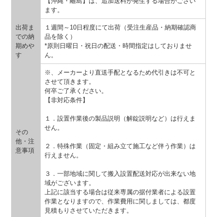
【沖縄・離島】は、追加送料が発生する場合がござい
ます。
出荷ま
１週間～10日程度にて出荷（受注生産品・納期確認商
での納
品を除く）
期めや
*原則日曜日・祝日の配送・時間指定はしておりませ
す
ん。
※、メーカーより直送手配となるため代引きは不可と
させて頂きます。
何卒ご了承ください。
【非対応条件】
１．設置作業後の製品説明（解錠説明など）は行えま
せん。
その
他・注
２．特殊作業（固定・組み立て施工など伴う作業）は
意事項
行えません。
３．一部地域に関して搬入設置配送対応が出来ない地
域がございます。
上記に該当する場合は従来専属の据付業者による設置
作業となりますので、作業費用に関しましては、都度
見積もりさせていただきます。