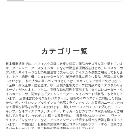
カテゴリ一覧
日本機器通販では、オフィスや店舗に必要な幅広い商品カテゴリを取り揃えていま
す。タイムレコーダーやタイムカードなどの勤怠管理機器をはじめ、レジスターや
デジタルサイネージなどの店舗運営に欠かせないアイテムを多数ご用意しておりま
す。また、紙折り機、シュレッダーなど、業務効率化に役立つ製品も豊富に取り扱
っています。 特に人気の高いカテゴリとしては、セキュリティ対策に欠かせない
「金庫・耐火金庫・防盗金庫」や、店舗の集客力アップに貢献する「デジタルサイ
ネージ」があります。さらに、正確な勤怠管理を実現する「タイムレコーダー・タ
イムカード」や、関連する「タイムレコーダー・タイムカード消耗品」も充実して
います。 店舗運営に不可欠なレジスターは、最新のPOSシステムに対応した製品
から、使いやすいシンプルタイプまで幅広くラインナップ。お客様のニーズに合わ
せて最適な製品をお選びいただけます。 新しいオフィスづくりに対応した、フレ
キシブルなオフィスデスク、チェアー、ロッカーなどのオフィス家具も幅広くご用
意しております。 その他にも様々な業務用品、「業務用シュレッダー」「ワード
ライタ」「レタツイン」など、ビジネスシーンで活躍する様々な機器を取り扱って
います。日本機器は、お客様の業務効率化とコスト削減をサポートする、信頼でき
るパートナーとして、常に最新の製品情報をお届けしています。