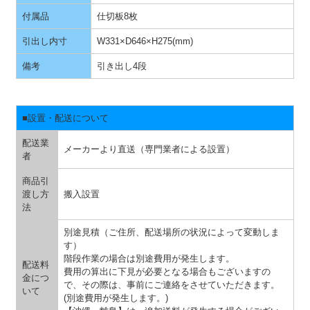
付属品
仕切板8枚
引出し内寸
W331×D646×H275(mm)
備考
引き出し4段
■設置・配送について
配送業
メーカーより直送（専門業者による設置）
者
商品引
渡し方
搬入設置
法
別途見積（ご住所、配送場所の状況によって変動しま
す）
階段作業の場合は別途費用が発生します。
配送料
費用の算出に下見が必要となる場合もございますの
金につ
で、その際は、事前にご連絡をさせていただきます。
いて
(別途費用が発生します。)