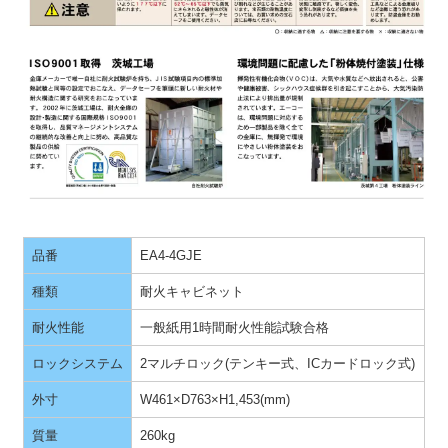
品番
EA4-4GJE
種類
耐火キャビネット
耐火性能
一般紙用1時間耐火性能試験合格
ロックシステム
2マルチロック(テンキー式、ICカードロック式)
外寸
W461×D763×H1,453(mm)
質量
260kg