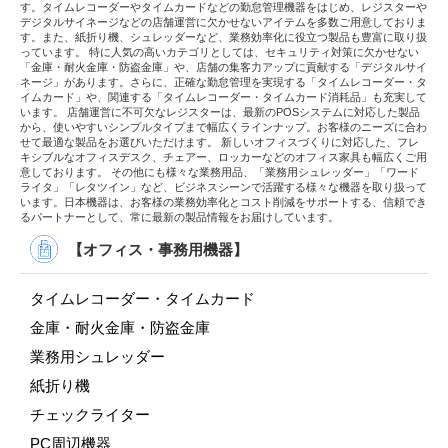
す。タイムレコーダーやタイムカードなどの勤怠管理機器をはじめ、レジスターや
デジタルサイネージなどの店舗運営に欠かせないアイテムを多数ご用意しておりま
す。また、紙折り機、シュレッダーなど、業務効率化に役立つ製品も豊富に取り扱
っています。 特に人気の高いカテゴリとしては、セキュリティ対策に欠かせない
「金庫・耐火金庫・防盗金庫」や、店舗の集客力アップに貢献する「デジタルサイ
ネージ」があります。さらに、正確な勤怠管理を実現する「タイムレコーダー・タ
イムカード」や、関連する「タイムレコーダー・タイムカード消耗品」も充実して
います。 店舗運営に不可欠なレジスターは、最新のPOSシステムに対応した製品
から、使いやすいシンプルタイプまで幅広くラインナップ。お客様のニーズに合わ
せて最適な製品をお選びいただけます。 新しいオフィスづくりに対応した、フレ
キシブルなオフィスデスク、チェアー、ロッカーなどのオフィス家具も幅広くご用
意しております。 その他にも様々な業務用品、「業務用シュレッダー」「ワード
ライタ」「レタツイン」など、ビジネスシーンで活躍する様々な機器を取り扱って
います。日本機器は、お客様の業務効率化とコスト削減をサポートする、信頼でき
るパートナーとして、常に最新の製品情報をお届けしています。
【オフィス・事務用機器】
タイムレコーダー・タイムカード
金庫・耐火金庫・防盗金庫
業務用シュレッダー
紙折り機
チェックライター
PC周辺機器