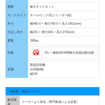
種類
耐火キャビネット
ロックタイプ
オールロック式(シリンダー錠)
外寸
幅460.4 × 奥行760.5 × 高さ1451(mm)
引出し内寸
幅331 × 奥行646 × 高さ275(mm)
重量
260kg
性能
JIS 一般紙用1時間耐火性能試験合格
取扱説明書
装備
仕切板8枚
鍵2本
■設置・配送について
配送業
メーカーより直送（専門業者による設置）
者