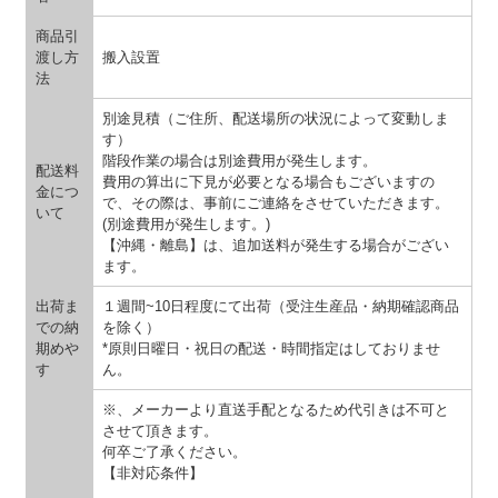
商品引
渡し方
搬入設置
法
別途見積（ご住所、配送場所の状況によって変動しま
す）
階段作業の場合は別途費用が発生します。
配送料
費用の算出に下見が必要となる場合もございますの
金につ
で、その際は、事前にご連絡をさせていただきます。
いて
(別途費用が発生します。)
【沖縄・離島】は、追加送料が発生する場合がござい
ます。
出荷ま
１週間~10日程度にて出荷（受注生産品・納期確認商品
での納
を除く）
期めや
*原則日曜日・祝日の配送・時間指定はしておりませ
す
ん。
※、メーカーより直送手配となるため代引きは不可と
させて頂きます。
何卒ご了承ください。
【非対応条件】