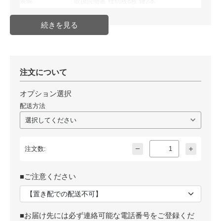
装備
取扱説明書 仕切板8枚 鍵2本
性能
JIS 1時間耐火試験合格品
性能
JIS 1時間耐火試験合格品
配送方法
メーカー直送品
発送日目安
入金確認後 1週間～10日前後
JAN
4942988651644
注文について
オプション選択
配送方法
注文数:
■ご注意ください
■お届け先には必ず連絡可能な電話番号をご登録くだ