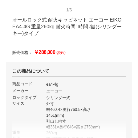
1/6
オールロック式 耐火キャビネット エーコー EIKO
EA4-4G 重量260kg 耐火時間1時間 /鍵(シリンダー
キー)タイプ
￥288,000
販売価格：
(税込)
この商品について
商品コード
ea4-4g
メーカー
エーコー
ロックタイプ
シリンダー式
サイズ
外寸
幅460.4×奥行760.5×高さ
1451(mm)
引出し内寸
幅331×奥行646×高さ275(mm)
重量
260kg