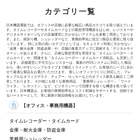
カテゴリ一覧
日本機器通販では、オフィスや店舗に必要な幅広い商品カテゴリを取り揃えていま
す。タイムレコーダーやタイムカードなどの勤怠管理機器をはじめ、レジスターや
デジタルサイネージなどの店舗運営に欠かせないアイテムを多数ご用意しておりま
す。また、紙折り機、シュレッダーなど、業務効率化に役立つ製品も豊富に取り扱
っています。 特に人気の高いカテゴリとしては、セキュリティ対策に欠かせない
「金庫・耐火金庫・防盗金庫」や、店舗の集客力アップに貢献する「デジタルサイ
ネージ」があります。さらに、正確な勤怠管理を実現する「タイムレコーダー・タ
イムカード」や、関連する「タイムレコーダー・タイムカード消耗品」も充実して
います。 店舗運営に不可欠なレジスターは、最新のPOSシステムに対応した製品
から、使いやすいシンプルタイプまで幅広くラインナップ。お客様のニーズに合わ
せて最適な製品をお選びいただけます。 新しいオフィスづくりに対応した、フレ
キシブルなオフィスデスク、チェアー、ロッカーなどのオフィス家具も幅広くご用
意しております。 その他にも様々な業務用品、「業務用シュレッダー」「ワード
ライタ」「レタツイン」など、ビジネスシーンで活躍する様々な機器を取り扱って
います。日本機器は、お客様の業務効率化とコスト削減をサポートする、信頼でき
るパートナーとして、常に最新の製品情報をお届けしています。
【オフィス・事務用機器】
タイムレコーダー・タイムカード
金庫・耐火金庫・防盗金庫
業務用シュレッダー