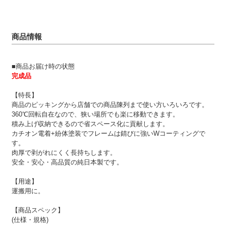
商品情報
■商品お届け時の状態
完成品
【特長】
商品のピッキングから店舗での商品陳列まで使い方いろいろです。
360℃回転自在なので、狭い場所でも楽に移動できます。
積み上げ収納できるので省スペース化に貢献します。
カチオン電着+紛体塗装でフレームは錆びに強いWコーティングで
す。
肉厚で剥がれにくく長持ちします。
安全・安心・高品質の純日本製です。
【用途】
運搬用に。
【商品スペック】
(仕様・規格)