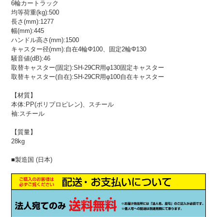
6輪カートラック
均等荷重(kg):500
長さ(mm):1277
幅(mm):445
ハンドル高さ(mm):1500
キャスター径(mm):自在4輪Φ100、固定2輪Φ130
騒音値(dB):46
取替キャスター(固定):SH-29CR用φ130固定キャスター
取替キャスター(自在):SH-29CR用φ100自在キャスター
【材質】
本体:PP(ポリプロピレン)、スチール
袖:スチール
【質量】
28kg
■製造国 (日本)