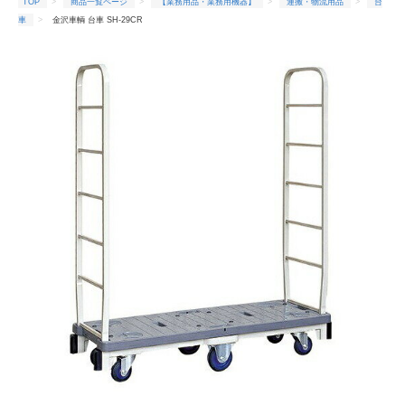
TOP
商品一覧ページ
【業務用品・業務用機器】
運搬・物流用品
台
車
金沢車輌 台車 SH-29CR