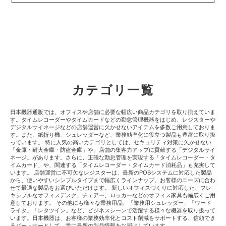
カテゴリ一覧
日本機器通販では、オフィスや店舗に必要な幅広い商品カテゴリを取り揃えていま
す。タイムレコーダーやタイムカードなどの勤怠管理機器をはじめ、レジスターや
デジタルサイネージなどの店舗運営に欠かせないアイテムを多数ご用意しておりま
す。また、紙折り機、シュレッダーなど、業務効率化に役立つ製品も豊富に取り扱
っています。 特に人気の高いカテゴリとしては、セキュリティ対策に欠かせない
「金庫・耐火金庫・防盗金庫」や、店舗の集客力アップに貢献する「デジタルサイ
ネージ」があります。さらに、正確な勤怠管理を実現する「タイムレコーダー・タ
イムカード」や、関連する「タイムレコーダー・タイムカード消耗品」も充実して
います。 店舗運営に不可欠なレジスターは、最新のPOSシステムに対応した製品
から、使いやすいシンプルタイプまで幅広くラインナップ。お客様のニーズに合わ
せて最適な製品をお選びいただけます。 新しいオフィスづくりに対応した、フレ
キシブルなオフィスデスク、チェアー、ロッカーなどのオフィス家具も幅広くご用
意しております。 その他にも様々な業務用品、「業務用シュレッダー」「ワード
ライタ」「レタツイン」など、ビジネスシーンで活躍する様々な機器を取り扱って
います。日本機器は、お客様の業務効率化とコスト削減をサポートする、信頼でき
るパートナーとして、常に最新の製品情報をお届けしています。