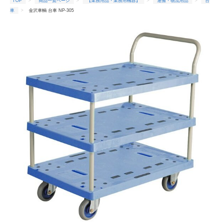
TOP
商品一覧ページ
【業務用品・業務用機器】
運搬・物流用品
台
車
金沢車輌 台車 NP-305