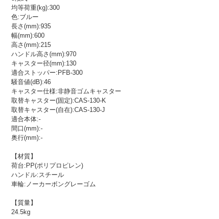
均等荷重(kg):300
色:ブルー
長さ(mm):935
幅(mm):600
高さ(mm):215
ハンドル高さ(mm):970
キャスター径(mm):130
適合ストッパー:PFB-300
騒音値(dB):46
キャスター仕様:非静音ゴムキャスター
取替キャスター(固定):CAS-130-K
取替キャスター(自在):CAS-130-J
適合本体:-
間口(mm):-
奥行(mm):-
【材質】
荷台:PP(ポリプロピレン)
ハンドル:スチール
車輪:ノーカーボングレーゴム
【質量】
24.5kg