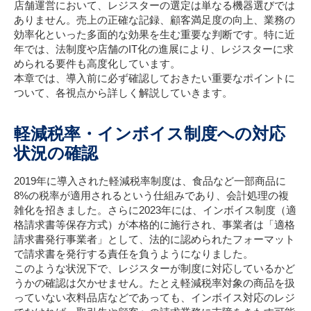
店舗運営において、レジスターの選定は単なる機器選びでは
ありません。売上の正確な記録、顧客満足度の向上、業務の
効率化といった多面的な効果を生む重要な判断です。特に近
年では、法制度や店舗のIT化の進展により、レジスターに求
められる要件も高度化しています。
本章では、導入前に必ず確認しておきたい重要なポイントに
ついて、各視点から詳しく解説していきます。
軽減税率・インボイス制度への対応
状況の確認
2019年に導入された軽減税率制度は、食品など一部商品に
8%の税率が適用されるという仕組みであり、会計処理の複
雑化を招きました。さらに2023年には、インボイス制度（適
格請求書等保存方式）が本格的に施行され、事業者は「適格
請求書発行事業者」として、法的に認められたフォーマット
で請求書を発行する責任を負うようになりました。
このような状況下で、レジスターが制度に対応しているかど
うかの確認は欠かせません。たとえ軽減税率対象の商品を扱
っていない衣料品店などであっても、インボイス対応のレジ