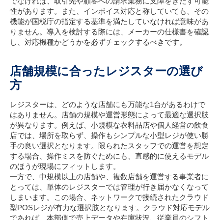
でなければ、取引先や顧客への請求業務に支障をきたす可能
性があります。また、インボイス対応と称していても、その
機能が国税庁の指定する基準を満たしていなければ意味があ
りません。導入を検討する際には、メーカーの仕様書を確認
し、対応機種かどうかを必ずチェックするべきです。
店舗規模に合ったレジスターの選び
方
レジスターは、どのような店舗にも万能な1台があるわけで
はありません。店舗の規模や運営形態によって最適な選択肢
が異なります。例えば、小規模な衣料品店や個人経営の飲食
店では、場所を取らず、操作もシンプルな小型レジが使い勝
手の良い選択となります。限られたスタッフでの運営を想定
する場合、操作ミスを防ぐためにも、直感的に使えるモデル
のほうが現場にフィットします。
一方で、中規模以上の店舗や、複数店舗を運営する事業者に
とっては、単体のレジスターでは管理が行き届かなくなって
しまいます。この場合、ネットワークで接続されたクラウド
型POSレジが有力な選択肢となります。クラウド対応モデル
であれば、本部側で売上データや在庫状況、従業員のシフト