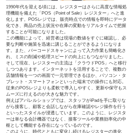
1990年代を迎える頃には、レジスターはさらに高度な情報処
理機能を備えた「POS（Point of Sale）レジスター」へと進
化します。POSレジでは、販売時点での情報を即時にデータ
化でき、商品の売上状況や在庫の変動をリアルタイムで把握
することが可能になりました。
この機能によって、経営者は現場の数値をすぐに確認し、必
要な判断や施策を迅速に講じることができるようになりま
す。また、バーコードスキャンによって入力作業も簡略化さ
れ、ミスの削減や処理スピードの向上にもつながりました。
そして現在、レジスターの主流は「クラウドPOS」へと移行
しつつあります。インターネットを活用することで、複数の
店舗情報を一つの画面で一元管理できるほか、パソコン・タ
ブレット・スマートフォンといった端末での操作にも対応。
従来のPOSレジよりも柔軟で導入しやすく、更新や保守もス
ムーズに行えるのが大きな魅力です。
例えばアパレルショップでは、スタッフがiPadを手に取りな
がら接客し、顧客と会話しながら在庫確認やレジ操作を行う
といったスタイルが浸透しています。このように、レジスタ
ーは単なる会計機器ではなく、接客ツールや業務効率化の中
枢として機能する存在になっているのです。
このように、時代とともに変化し続けるレジスターの進化