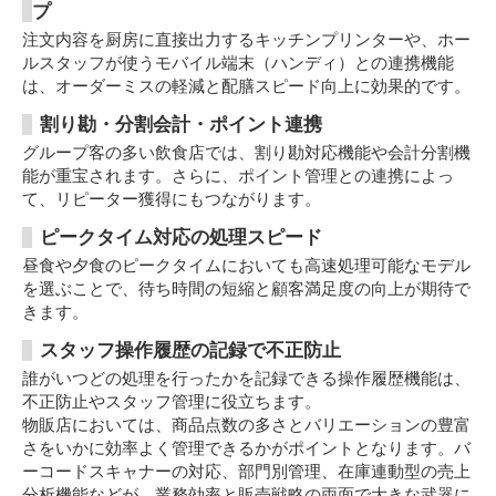
プ
注文内容を厨房に直接出力するキッチンプリンターや、ホー
ルスタッフが使うモバイル端末（ハンディ）との連携機能
は、オーダーミスの軽減と配膳スピード向上に効果的です。
割り勘・分割会計・ポイント連携
グループ客の多い飲食店では、割り勘対応機能や会計分割機
能が重宝されます。さらに、ポイント管理との連携によっ
て、リピーター獲得にもつながります。
ピークタイム対応の処理スピード
昼食や夕食のピークタイムにおいても高速処理可能なモデル
を選ぶことで、待ち時間の短縮と顧客満足度の向上が期待で
きます。
スタッフ操作履歴の記録で不正防止
誰がいつどの処理を行ったかを記録できる操作履歴機能は、
不正防止やスタッフ管理に役立ちます。
物販店においては、商品点数の多さとバリエーションの豊富
さをいかに効率よく管理できるかがポイントとなります。バ
ーコードスキャナーの対応、部門別管理、在庫連動型の売上
分析機能などが、業務効率と販売戦略の両面で大きな武器に