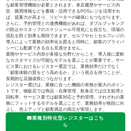
な顧客管理機能が必要とされます。来店履歴やサービス内
容、購買情報などを蓄積・活用できるPOSレジを活用すれ
ば、提案力が高まり、リピーターの確保にもつながります。
さらに、予約管理との連携機能があれば、ダブルブッキング
の防止やスタッフのスケジュール可視化にも役立ち、現場の
混乱を防ぐ効果も期待できます。セルフやセミセルフレジの
導入によって業務の効率化を図ると同時に、顧客のプライバ
シーにも配慮できる点も見逃せません。
業態やサービス内容が多様な分野だからこそ、導入後に柔軟
なカスタマイズが可能なモデルを選ぶことが重要です。サー
ビス業におけるレジスター選定では、業務効率だけでなく
「顧客体験の質をどう高めるか」という視点を持つことが、
長期的な店舗成長につながります。
レジスター選びは、業種に合った機能の有無が最大のポイン
トです。物販店では商品・在庫管理、飲食店では注文処理と
回転率、サービス業では顧客対応と予約管理。それぞれの業
務にフィットするモデルを選ぶことで、業務効率が格段に向
上し、売上アップと顧客満足の両立が実現します。
業種別特化型レジスターはこち
ら