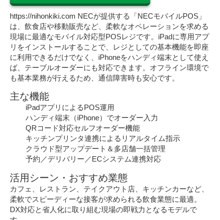
https://nihonkiki.com NECが提供する「NECモバイルPOS」
は、飲食店や移動販売など、柔軟なオペレーションを求める
現場に最適なモバイル対応型POSレジです。iPadに専用アプ
リをインストールすることで、レジとしての基本機能を即座
に利用できるだけでなく、iPhoneをハンディ端末として使え
ば、テーブルオーダーにも対応できます。オフライン環境で
も基本業務が行えるため、通信障害時も安心です。
主な機能
iPadアプリによるPOS運用
ハンディ端末（iPhone）でオーダー入力
QRコード対応セルフオーダー機能
キッチンプリンタ連携によるリアルタイム指示
クラウド型アップデート＆多店舗一括管理
予約／デリバリー／ECシステム連携対応
活用シーン・おすすめ業態
カフェ、レストラン、テイクアウト店、キッチンカーなど、
柔軟でスピーディーな接客が求められる飲食業態に最適。
DX対応と省人化に取り組む現場の即戦力となるモデルで
す。