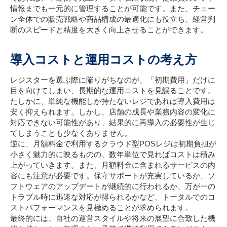
情報までも一元的に管理することが可能です。また、チェー
ン全体での販売戦略や商品構成の最適化にも役立ち、経営判
断のスピードと精度を大きく向上させることができます。
導入コストと運用コストの考え方
レジスターを選ぶ際に陥りがちなのが、「初期費用」だけに
目を向けてしまい、長期的な運用コストを見誤ることです。
たしかに、単純な機能しか持たないレジであれば導入費用は
安く抑えられます。しかし、店舗の成長や業務内容の変化に
対応できない可能性があり、結果的に再導入の必要性が生じ
てしまうことも少なくありません。
逆に、月額料金で利用するクラウド型POSレジは初期負担が
小さく魅力的に映るものの、数年単位で見ればコストは積み
上がっていきます。また、月額料金に含まれるサービスの内
容にも注意が必要です。保守サポートが充実しているか、ソ
フトウェアのアップデートが継続的に行われるか、万が一の
トラブル時に迅速な対応が得られるかなど、トータルでのコ
ストパフォーマンスを見極めることが求められます。
最終的には、自社の運営スタイルや将来の展望に合致した機