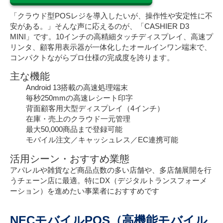
「クラウド型POSレジを導入したいが、操作性や安定性に不
安がある。」そんな声に応えるのが、「CASHIER D3
MINI」です。10インチの高精細タッチディスプレイ、高速プ
リンタ、顧客用表示器が一体化したオールインワン端末で、
コンパクトながらプロ仕様の完成度を誇ります。
主な機能
Android 13搭載の高速処理端末
毎秒250mmの高速レシート印字
背面顧客用大型ディスプレイ（4インチ）
在庫・売上のクラウド一元管理
最大50,000商品まで登録可能
モバイル注文／キャッシュレス／EC連携可能
活用シーン・おすすめ業態
アパレルや雑貨など商品点数の多い店舗や、多店舗展開を行
うチェーン店に最適。特にDX（デジタルトランスフォーメ
ーション）を進めたい事業者におすすめです
NECモバイルPOS（高機能モバイル