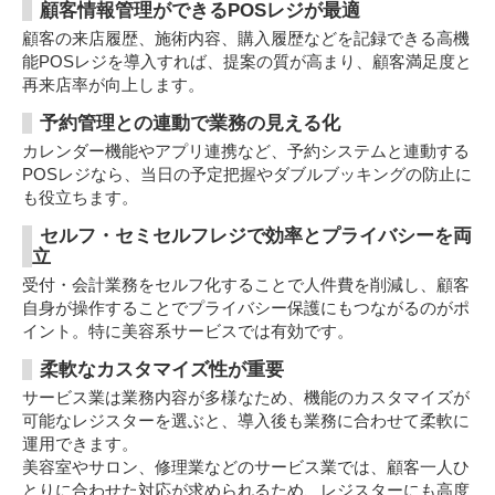
顧客情報管理ができるPOSレジが最適
顧客の来店履歴、施術内容、購入履歴などを記録できる高機
能POSレジを導入すれば、提案の質が高まり、顧客満足度と
再来店率が向上します。
予約管理との連動で業務の見える化
カレンダー機能やアプリ連携など、予約システムと連動する
POSレジなら、当日の予定把握やダブルブッキングの防止に
も役立ちます。
セルフ・セミセルフレジで効率とプライバシーを両
立
受付・会計業務をセルフ化することで人件費を削減し、顧客
自身が操作することでプライバシー保護にもつながるのがポ
イント。特に美容系サービスでは有効です。
柔軟なカスタマイズ性が重要
サービス業は業務内容が多様なため、機能のカスタマイズが
可能なレジスターを選ぶと、導入後も業務に合わせて柔軟に
運用できます。
美容室やサロン、修理業などのサービス業では、顧客一人ひ
とりに合わせた対応が求められるため、レジスターにも高度