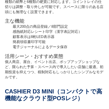
種類の紙幣と6種類の硬貨に対応します。コイントレイの仕
切りは調整・取り外しが可能です。スペースに限りのある店
頭にも無理なく設置できます。
主な機能
最大200点の商品登録／8部門設定
感熱紙対応レシート印字（漢字表記対応）
顧客表示は8桁LED表示器
簡易領収書印字可能
電子ジャーナルによるデータ保存
活用シーン・おすすめ業態
個人商店、屋台、イベント出店、ポップアップショップな
ど、限られた予算・スペース内で導入したい店舗に最適。初
期投資を抑えつつ、税制対応もしっかりしたシンプルなモデ
ルです。
CASHIER D3 MINI（コンパクトで高
機能なクラウド型POSレジ）