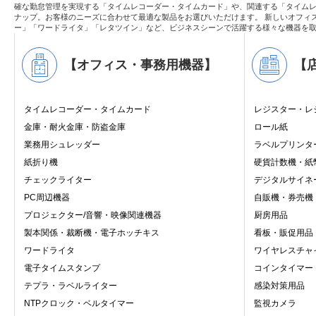
確な勤怠管理を実現する「タイムレコーダー・タイムカード」や、関連する「タイムレ
ナップ。お客様のニーズに合わせて最適な製品をお選びいただけます。 新しいオフィ
ー」「ワードライタ」「レタツイン」など、ビジネスシーンで活躍する様々な機器を
【オフィス・事務用機器】
【
タイムレコーダー・タイムカード
レジスター・レ
金庫・耐火金庫・防盗金庫
ロール紙
業務用シュレッダー
ラベルプリンタ
紙折り機
硬貨計数機・紙
チェックライター
デジタルサイネ
PC周辺機器
自販機・券売機
プロジェクター/音響・映像関連機器
厨房用品
製本関係・裁断機・電子ホッチキス
看板・販促用品
ワードライタ
ワイヤレスチャ
電子タイムスタンプ
コインタイマー
テプラ・ラベルライター
感染対策用品
NTPクロック・ベルタイマー
監視カメラ