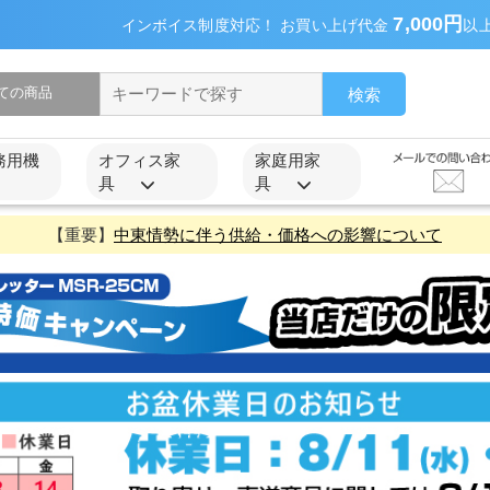
7,000円
インボイス制度対応！ お買い上げ代金
以
検索
務用機
オフィス家
家庭用家
具
具
【重要】
中東情勢に伴う供給・価格への影響について