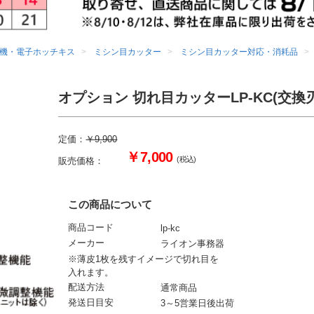
機・電子ホッチキス
ミシン目カッター
ミシン目カッター対応・消耗品
オプション 切れ目カッターLP-KC(交換
定価：
￥9,900
￥7,000
(税込)
販売価格：
この商品について
商品コード
lp-kc
メーカー
ライオン事務器
※薄皮1枚を残すイメージで切れ目を
入れます。
配送方法
通常商品
発送日目安
3～5営業日後出荷