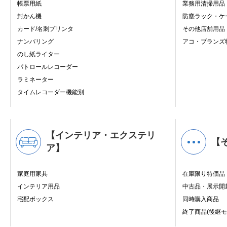
帳票用紙
業務用清掃用品
封かん機
防塵ラック・ケ
カード/名刺プリンタ
その他店舗用品
ナンバリング
アコ・ブランズ
のし紙ライター
パトロールレコーダー
ラミネーター
タイムレコーダー機能別
【インテリア・エクステリ
【
ア】
家庭用家具
在庫限り特価品
インテリア用品
中古品・展示開
宅配ボックス
同時購入商品
終了商品(後継モ