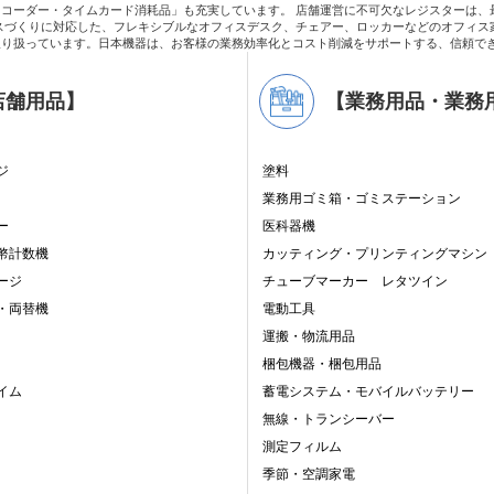
コーダー・タイムカード消耗品」も充実しています。 店舗運営に不可欠なレジスターは、
スづくりに対応した、フレキシブルなオフィスデスク、チェアー、ロッカーなどのオフィス
取り扱っています。日本機器は、お客様の業務効率化とコスト削減をサポートする、信頼で
X
店舗用品】
【業務用品・業務
ジ
塗料
業務用ゴミ箱・ゴミステーション
ー
医科器機
幣計数機
カッティング・プリンティングマシン
ージ
チューブマーカー レタツイン
・両替機
電動工具
運搬・物流用品
梱包機器・梱包用品
イム
蓄電システム・モバイルバッテリー
無線・トランシーバー
測定フィルム
季節・空調家電