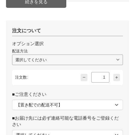
具による
扉こじ開け破壊から守る「破壊対
策」を施しております。
コメント
専用A4ファイルケース付属。
生活にとけこむ隠し金庫です。
注文について
玄関渡しのみ。
施工はお客様で手配が必要。
オプション選択
配送方法
配送方法
発送日目安
5営業日～10営業日後出荷
JAN
4942988259062
注文数:
■ご注意ください
■お届け先には必ず連絡可能な電話番号をご登録くだ
さい