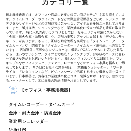
カテゴリ一覧
日本機器通販では、オフィスや店舗に必要な幅広い商品カテゴリを取り揃えていま
す。タイムレコーダーやタイムカードなどの勤怠管理機器をはじめ、レジスターや
デジタルサイネージなどの店舗運営に欠かせないアイテムを多数ご用意しておりま
す。また、紙折り機、シュレッダーなど、業務効率化に役立つ製品も豊富に取り扱
っています。 特に人気の高いカテゴリとしては、セキュリティ対策に欠かせない
「金庫・耐火金庫・防盗金庫」や、店舗の集客力アップに貢献する「デジタルサイ
ネージ」があります。さらに、正確な勤怠管理を実現する「タイムレコーダー・タ
イムカード」や、関連する「タイムレコーダー・タイムカード消耗品」も充実して
います。 店舗運営に不可欠なレジスターは、最新のPOSシステムに対応した製品
から、使いやすいシンプルタイプまで幅広くラインナップ。お客様のニーズに合わ
せて最適な製品をお選びいただけます。 新しいオフィスづくりに対応した、フレ
キシブルなオフィスデスク、チェアー、ロッカーなどのオフィス家具も幅広くご用
意しております。 その他にも様々な業務用品、「業務用シュレッダー」「ワード
ライタ」「レタツイン」など、ビジネスシーンで活躍する様々な機器を取り扱って
います。日本機器は、お客様の業務効率化とコスト削減をサポートする、信頼でき
るパートナーとして、常に最新の製品情報をお届けしています。
【オフィス・事務用機器】
タイムレコーダー・タイムカード
金庫・耐火金庫・防盗金庫
業務用シュレッダー
紙折り機