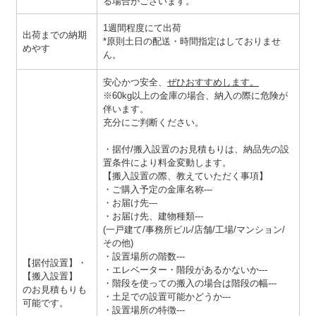
る場合がございます。
1週間程度にて出荷
出荷までの納期
*原則土日の配送・時間指定はしておりませ
めやす
ん。
安心かつ安全、
ぜひおすすめします。
※
60kg以上の金庫の場合
、納入の際に危険が
伴います。
充分にご判断ください。
・据付/搬入設置のお見積もりは、納品先の設
置条件により料金変動します。
【搬入設置の際、教えていただく事項】
・ご購入予定の金庫名称---
・お届け先---
・お届け先、建物種類---
(一戸建て/事務所ビル/店舗/工場/マンション/
その他)
・設置場所の階数---
【据付設置】・
・エレベーター・階段があるかないか---
【搬入設置】
・階段を使っての搬入の場合は階段の幅---
のお見積もりも
・土足での設置可能かどうか---
可能です。
・設置場所の特徴---