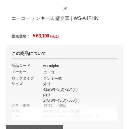
1/5
エーコー テンキー式 壁金庫｜WS-A4PHN
￥63,100
販売価格：
(税込)
この商品について
商品コード
ws-a4phn
メーカー
エーコー
ロックタイプ
テンキー式
サイズ
外寸
412(W)×3(D)×284(H)
内寸
275(W)×45(D)×353(H)
容量・重量
13.74L・18kg
装備
A4ファイルケース1袋
性能
防犯性を重視した設計のため、耐
火性能はございません。
バールやドライバーなどの簡易工