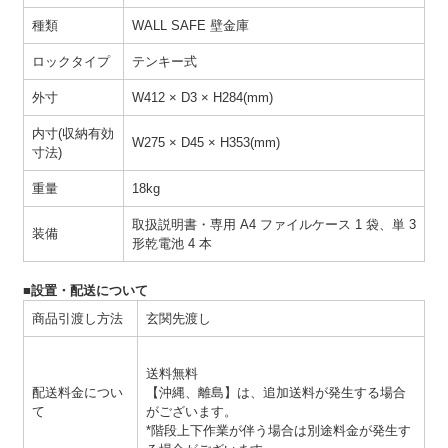
種類
WALL SAFE 壁金庫
ロックタイプ
テンキー式
外寸
W412 × D3 × H284(mm)
内寸(収納有効
W275 × D45 × H353(mm)
寸法)
重量
18kg
取扱説明書・専用 A4 ファイルケース 1 袋、単 3
装備
形乾電池 4 本
■設置・配送について
商品引渡し方法
玄関先渡し
送料無料
配送料金につい
【沖縄、離島】は、追加送料が発生する場合
て
がございます。
*階段上下作業が伴う場合は別途料金が発生す