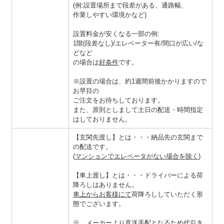
(例:設置場所まで段差がある、通路幅、
作業しやすい環境かなど)
設置料金が安くなる一部の例:
1階(段差なし)/エレベーター有/間口が広い/な
どなど
の場合は
好条件
です。
※設置の場合は、約1週間前後かかりますので
お早目の
ご注文をお待ちしております。
また、原則としまして土日の配送・時間指定
はしておりません。
【玄関先渡し】とは・・・納品先の玄関まで
の配送です。
(
マンションでエレベータがない場合を除く
)
【車上渡し】とは・・・
ドライバーによる荷
降ろしはありません。
車上からお客様にて
荷降ろししていただく形
態でございます。
※、メーカーより直送手配となるため代引き