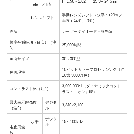
F=1.58～2.02、f=15.3～24.6mm
Tele）／f値
手動レンズシフト（水平：±20％／
レンズシフト
垂直＋44％、-0％）
光源
レーザーダイオード＋蛍光体
輝度半減時期（目安）（注
25,000時間
3）
画面サイズ
30～300型
10ビットカラープロセッシング（約
色再現性
10億7,000万色）
3,000,000:1（ダイナミックコント
コントラスト比（注4）
ラスト「オン」時）
最大表示解像度
デジタ
3,840×2,160
（注5）
ル
デジタ
水平
15～100kHz
ル
走査周波
数