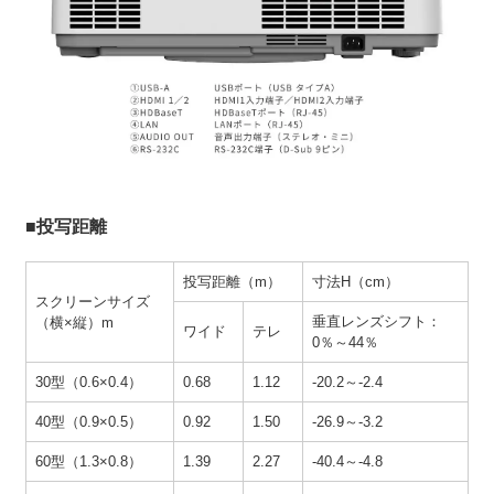
■投写距離
投写距離（m）
寸法H（cm）
スクリーンサイズ
垂直レンズシフト：
（横×縦）m
ワイド
テレ
0％～44％
30型（0.6×0.4）
0.68
1.12
-20.2～-2.4
40型（0.9×0.5）
0.92
1.50
-26.9～-3.2
60型（1.3×0.8）
1.39
2.27
-40.4～-4.8