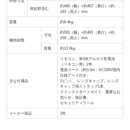
外形寸法
約480（幅）×約407（奥行）×約
突起部含む
143（高さ）mm
質量
約9.4kg
約591（幅）×約491（奥行）×約
寸法
259（高さ）mm
梱包状態
質量
約13.0kg
リモコン、単4形アルカリ乾電池
（リモコン用）2本、
電源コード（約3.0m：AC100V国内
仕様アース付き、
主な付属品
2ピン）、レンズキャップ、レンズ
キャップ用ストラップ1本、
クイックスタートガイド、重要なお
知らせ、保証書、
セキュリティラベル
メーカー保証
3年