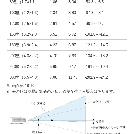
80型（1.7×1.1）
1.86
3.04
-53.8～-6.5
100型（2.2×1.3）
2.34
3.80
-67.3～-8.1
120型（2.6×1.6）
2.81
4.57
-80.8～-9.7
150型（3.2×2.0）
3.52
5.72
-101.0～-12.1
180型（3.9×2.4）
4.23
6.87
-121.2～-14.5
200型（4.3×2.7）
4.70
7.63
-134.6～-16.2
240型（5.2×3.2）
5.65
9.17
-161.5～-19.4
300型（6.5×4.0）
7.06
11.47
-201.9～-24.2
※ 画面比 16:10
※ 表の値は簡易計算値のため、誤差が生じる場合はあります。