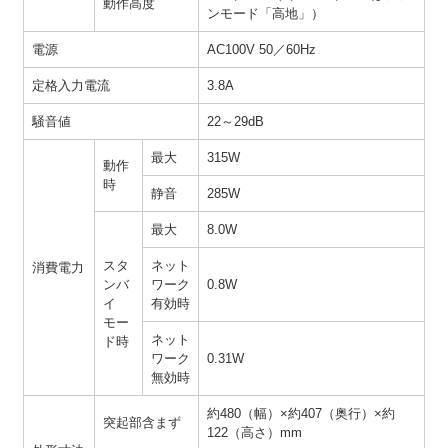
動作高度
ンモード「高地」）
電源
AC100V 50／60Hz
定格入力電流
3.8A
騒音値
22～29dB
最大
315W
動作
時
静音
285W
最大
8.0W
スタ
ネット
消費電力
ンバ
ワーク
0.8W
イ
有効時
モー
ネット
ド時
ワーク
0.31W
無効時
約480（幅）×約407（奥行）×約
突起部含まず
122（高さ）mm