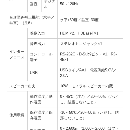
デジタ
垂直
50～120Hz
ル
台形歪み補正機能（水平／
水平±30度／垂直±30度
垂直）（注6）
映像入力
HDMI×2、HDBaseT×1
音声出力
ステレオミニジャック×1
インター
コントロール
RS-232C（D-Sub9ピン）×1、RJ-
フェース
端子
45×1
USBタイプA×1、電源供給5.0V／
USB
2.0A
スピーカー出力
16W モノラルスピーカー内蔵
動作温度／動
0～45℃（注7）／20～80％（ただ
作湿度
し、結露しないこと）
保存温度／保
-10～50℃／20～80％（ただし、結
使用環境
存湿度
露しないこと）
0～2,600m（1,600～2,600mはファ