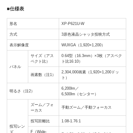
■仕様表
形名
XP-P621U-W
方式
3原色液晶シャッタ投映方式
表示解像度
WUXGA（1,920×1,200）
サイズ（アス
0.64型（16.3mm）×3枚（アスペク
ペクト比）
ト比16:10）
パネル
2,304,000画素（1,920×1,200ドッ
画素数（注1）
ト）
6,200lm／
明るさ（注2）
6,500lm（センター）
ズーム／フォ
手動ズーム／手動フォーカス
ーカス
投写距離比
1.08-1.76:1
投写レン
F（Wide-
ズ