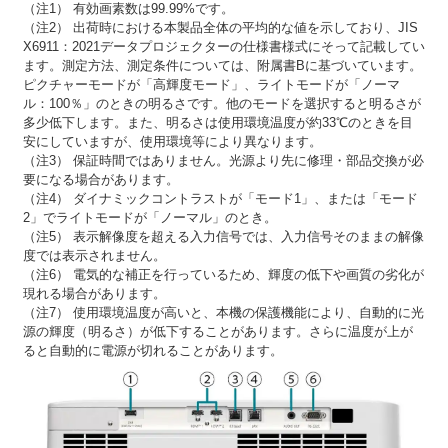
（注1） 有効画素数は99.99%です。
（注2） 出荷時における本製品全体の平均的な値を示しており、JIS
X6911：2021データプロジェクターの仕様書様式にそって記載してい
ます。測定方法、測定条件については、附属書Bに基づいています。
ピクチャーモードが「高輝度モード」、ライトモードが「ノーマ
ル：100％」のときの明るさです。他のモードを選択すると明るさが
多少低下します。また、明るさは使用環境温度が約33℃のときを目
安にしていますが、使用環境等により異なります。
（注3） 保証時間ではありません。光源より先に修理・部品交換が必
要になる場合があります。
（注4） ダイナミックコントラストが「モード1」、または「モード
2」でライトモードが「ノーマル」のとき。
（注5） 表示解像度を超える入力信号では、入力信号そのままの解像
度では表示されません。
（注6） 電気的な補正を行っているため、輝度の低下や画質の劣化が
現れる場合があります。
（注7） 使用環境温度が高いと、本機の保護機能により、自動的に光
源の輝度（明るさ）が低下することがあります。さらに温度が上が
ると自動的に電源が切れることがあります。