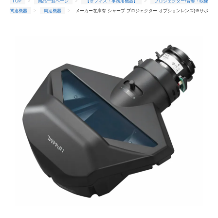
TOP
商品一覧ページ
【オフィス・事務用機器】
プロジェクター/音響・映像
関連機器
周辺機器
メーカー在庫有 シャープ プロジェクター オプションレンズ(※サポ
ートキットが必要です) XP44ML