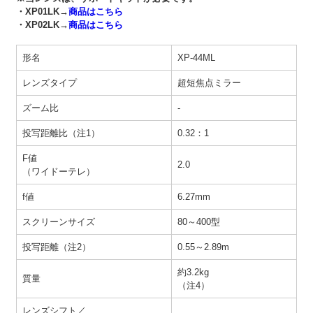
・XP01LK→
商品はこちら
・XP02LK→
商品はこちら
形名
XP-44ML
レンズタイプ
超短焦点ミラー
ズーム比
-
投写距離比（注1）
0.32：1
F値
2.0
（ワイドーテレ）
f値
6.27mm
スクリーンサイズ
80～400型
投写距離（注2）
0.55～2.89m
約3.2kg
質量
（注4）
レンズシフト／