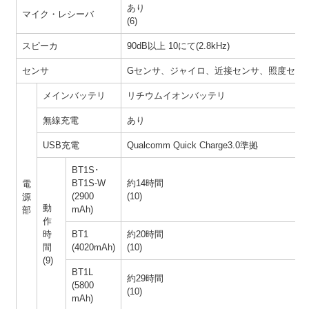
あり
マイク・レシーバ
(6)
スピーカ
90dB以上 10にて(2.8kHz)
センサ
Gセンサ、ジャイロ、近接センサ、照度セン
メインバッテリ
リチウムイオンバッテリ
無線充電
あり
USB充電
Qualcomm Quick Charge3.0準拠
BT1S･
BT1S-W
約14時間
電
(2900
(10)
源
動
mAh)
部
作
時
BT1
約20時間
間
(4020mAh)
(10)
(9)
BT1L
約29時間
(5800
(10)
mAh)