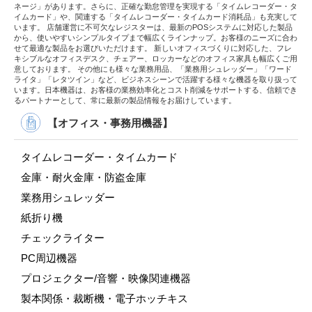
ネージ」があります。さらに、正確な勤怠管理を実現する「タイムレコーダー・タ
イムカード」や、関連する「タイムレコーダー・タイムカード消耗品」も充実して
います。 店舗運営に不可欠なレジスターは、最新のPOSシステムに対応した製品
から、使いやすいシンプルタイプまで幅広くラインナップ。お客様のニーズに合わ
せて最適な製品をお選びいただけます。 新しいオフィスづくりに対応した、フレ
キシブルなオフィスデスク、チェアー、ロッカーなどのオフィス家具も幅広くご用
意しております。 その他にも様々な業務用品、「業務用シュレッダー」「ワード
ライタ」「レタツイン」など、ビジネスシーンで活躍する様々な機器を取り扱って
います。日本機器は、お客様の業務効率化とコスト削減をサポートする、信頼でき
るパートナーとして、常に最新の製品情報をお届けしています。
【オフィス・事務用機器】
タイムレコーダー・タイムカード
金庫・耐火金庫・防盗金庫
業務用シュレッダー
紙折り機
チェックライター
PC周辺機器
プロジェクター/音響・映像関連機器
製本関係・裁断機・電子ホッチキス