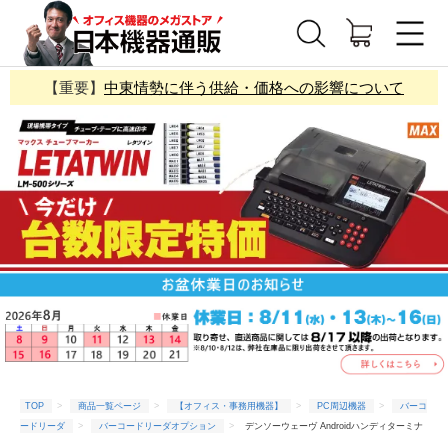
【重要】
中東情勢に伴う供給・価格への影響について
TOP
商品一覧ページ
【オフィス・事務用機器】
PC周辺機器
バーコ
ードリーダ
バーコードリーダオプション
デンソーウェーヴ Androidハンディターミナ
ル BHT-M80-QW-A13 標準バッテリ Wi-Fiモデル(Y65046476)