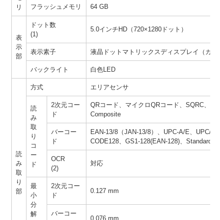
フラッシュメモリ
64 GB
リ
ドット数
5.0インチHD（720×1280ドット）
(1)
表
示
表示素子
液晶ドットマトリックスディスプレイ（カラ
部
バックライト
白色LED
方式
エリアセンサ
2次元コー
QRコード、マイクロQRコード、SQRC、rMQRコ
読
ド
Composite
み
取
バーコー
EAN-13/8（JAN-13/8）、UPC-A/E、UPC/
り
ド
CODE128、GS1-128(EAN-128)、Standard 
コ
読
ー
OCR
み
対応
ド
(2)
取
り
最
2次元コー
0.127 mm
部
小
ド
分
バーコー
解
0.076 mm