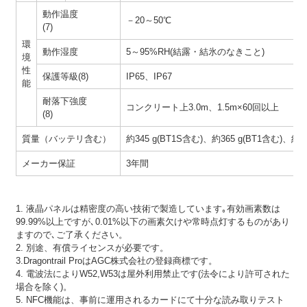
動作温度
－20～50℃
(7)
環
動作湿度
5～95%RH(結露・結氷のなきこと)
境
性
保護等級(8)
IP65、IP67
能
耐落下強度
コンクリート上3.0m、1.5m×60回以上
(8)
質量（バッテリ含む）
約345 g(BT1S含む)、約365 g(BT1含む)、約39
メーカー保証
3年間
1. 液晶パネルは精密度の高い技術で製造しています｡有効画素数は
99.99%以上ですが､0.01%以下の画素欠けや常時点灯するものがあり
ますので､ご了承ください。
2. 別途、有償ライセンスが必要です。
3.Dragontrail ProはAGC株式会社の登録商標です。
4. 電波法によりW52,W53は屋外利用禁止です(法令により許可された
場合を除く)。
5. NFC機能は、事前に運用されるカードにて十分な読み取りテスト