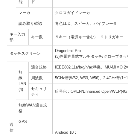
ド
能
マーカ
クロスガイドマーカ
読み取り確認
青色LED、スピーカ、バイブレータ
キー入力
キー数
５キー（電源キー含む）+２トリガキー
部
Dragontrail Pro
タッチスクリーン
(3)静電容量式マルチタッチ/グローブタッチ
適合規格
IEEE802.11a/b/g/n/ac準拠、MU-MIMO 2×2
無
線
周波数
5GHz帯(W52, W53, W56)、2.4GHz帯(1~13ch
LAN
セキュリ
(4)
暗号化：OPEN/Enhanced Open/WEP(40/1
ティ
無線WAN適合規
格
GPS
通
信
Android 10：