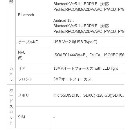
部
BluetoothVer5.1＋EDR/LE（対応
Profile:RFCOMM/A2DP/AVCTP/ACDTP/GV
Bluetooth
Android 13：
BluetoothVer5.1＋EDR/LE（対応
Profile:RFCOMM/A2DP/AVCTP/ACDTP/GV
ケーブルI/F
USB Ver.2.0(USB Type-C)
NFC
ISO/IEC14443A&B、FeliCa、ISO/IEC15693(
(5)
カ
リア
13MPオートフォーカス with LED light
メ
フロント
5MPオートフォーカス
ラ
カ
ー
メモリ
microSD(SDHC、SDXC(~128 GB))SDHC、Spee
ド
ス
ロ
SIM
-
ッ
ト