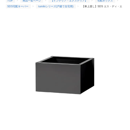
TOP
商品一覧ページ
【インテリア・エクステリア】
宅配ボックス
SDS宅配キーパー
tumikiシリーズ(戸建て住宅用)
【車上渡し】SDS エス・ディ・エ
ス 戸建住宅向け宅配ボックス 宅配キーパー tumikiシリーズ ハイベース TKB100-28MG マットグレ
ー (梱包重量/箱数：10kg×1箱)