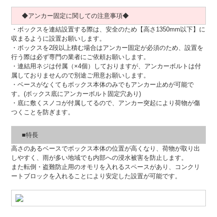
◆アンカー固定に関しての注意事項◆
・ボックスを連結設置する際は、安全のため【高さ1350mm以下】に
収まるように設置お願いします。
・ボックスを2段以上積む場合はアンカー固定が必須のため、設置を
行う際は必ず専門の業者にご依頼お願いします。
・連結用ネジは付属（×4個）しておりますが、アンカーボルトは付
属しておりませんので別途ご用意お願いします。
・ベースがなくてもボックス本体のみでもアンカー止めが可能で
す。(ボックス底にアンカーボルト固定穴あり)
・底に敷くスノコが付属してるので、アンカー突起により荷物が傷
つくことを防ぎます。
■特長
高さのあるベースでボックス本体の位置が高くなり、荷物が取り出
しやすく、雨が多い地域でも内部への浸水被害を防止します。
また転倒・盗難防止用のオモリを入れるスペースがあり、コンクリ
ートブロックを入れることにより安定した設置が可能です。