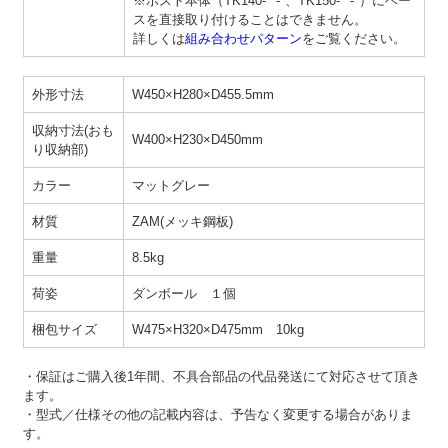
※ポスト本体（TK140-**-*、TK150-**-*）にベー
スを直接取り付けることはできません。
詳しくは
組み合わせパターン
をご覧ください。
外形寸法
W450×H280×D455.5mm
収納寸法(おも
W400×H230×D450mm
り収納部)
カラー
マットグレー
材質
ZAM(メッキ鋼板)
重量
8.5kg
荷姿
ダンボール １個
梱包サイズ
W475×H320×D475mm 10kg
・保証はご購入後1年間、不具合部品の代品発送にて対応させて頂き
ます。
・型式／仕様その他の記載内容は、予告なく変更する場合がありま
す。