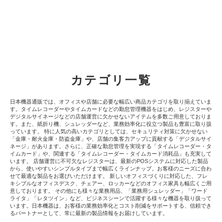
カテゴリ一覧
日本機器通販では、オフィスや店舗に必要な幅広い商品カテゴリを取り揃えていま
す。タイムレコーダーやタイムカードなどの勤怠管理機器をはじめ、レジスターや
デジタルサイネージなどの店舗運営に欠かせないアイテムを多数ご用意しておりま
す。また、紙折り機、シュレッダーなど、業務効率化に役立つ製品も豊富に取り扱
っています。 特に人気の高いカテゴリとしては、セキュリティ対策に欠かせない
「金庫・耐火金庫・防盗金庫」や、店舗の集客力アップに貢献する「デジタルサイ
ネージ」があります。さらに、正確な勤怠管理を実現する「タイムレコーダー・タ
イムカード」や、関連する「タイムレコーダー・タイムカード消耗品」も充実して
います。 店舗運営に不可欠なレジスターは、最新のPOSシステムに対応した製品
から、使いやすいシンプルタイプまで幅広くラインナップ。お客様のニーズに合わ
せて最適な製品をお選びいただけます。 新しいオフィスづくりに対応した、フレ
キシブルなオフィスデスク、チェアー、ロッカーなどのオフィス家具も幅広くご用
意しております。 その他にも様々な業務用品、「業務用シュレッダー」「ワード
ライタ」「レタツイン」など、ビジネスシーンで活躍する様々な機器を取り扱って
います。日本機器は、お客様の業務効率化とコスト削減をサポートする、信頼でき
るパートナーとして、常に最新の製品情報をお届けしています。