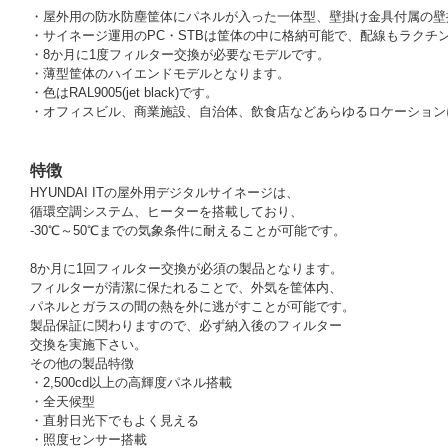
・屋外用の防水防塵筐体にパネルが入った一体型、壁掛け金具付属の壁
・サイネージ運用のPC・STBは筐体の中に格納可能で、配線もラクチ
・8か月に1度フィルター交換が必要なモデルです。
・薄型筐体のハイエンドモデルとなります。
・色はRAL9005(jet black)です。
・オフィスビル、商業施設、自治体、飲食店などあらゆるロケーション
特徴
HYUNDAI ITの屋外用デジタルサイネージは、
循環空調システム、ヒーターを搭載しており、
-30℃～50℃までの気象条件に耐えることが可能です。
8か月に1回フィルター交換が必須の製品となります。
フィルターが清潔に保たれることで、外気を筐体内、
パネルとガラスの間の熱を外に逃がすことが可能です。
製品保証に関わりますので、必ず納入後のフィルター
交換を実施下さい。
その他の製品特徴
・2,500cd以上の高輝度パネル搭載
・全天候型
・直射日光下でもよく見える
・照度センサー搭載