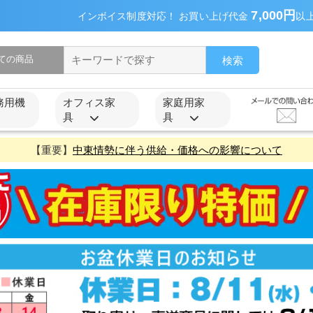
7,000円
インボイス制度対応！ お買い上げ代金
以
検索
務用機
オフィス家
家庭用家
具
具
【重要】
中東情勢に伴う供給・価格への影響について