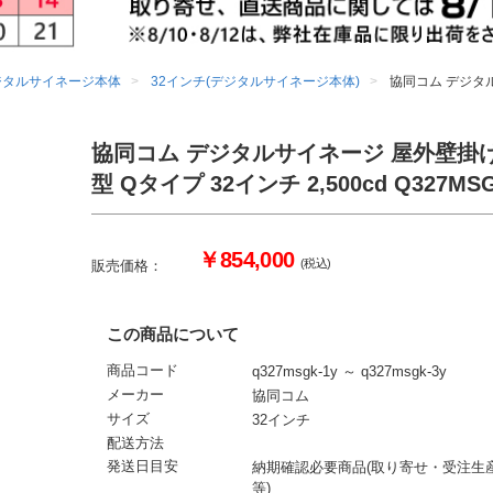
ジタルサイネージ本体
32インチ(デジタルサイネージ本体)
協同コム デジタルサ
協同コム デジタルサイネージ 屋外壁掛
型 Qタイプ 32インチ 2,500cd Q327MS
￥854,000
(税込)
販売価格：
この商品について
商品コード
q327msgk-1y ～ q327msgk-3y
メーカー
協同コム
サイズ
32インチ
配送方法
発送日目安
納期確認必要商品(取り寄せ・受注生
等)