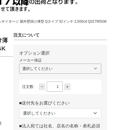
イネージ 屋外壁掛け薄型 Qタイプ 32インチ 2,500cd Q327MSGK
注文について
け薄
GK
オプション選択
メーカー保証
注文数:
■送付先をお選びください
産
■法人宛ては社名、店名の名称・表札必須