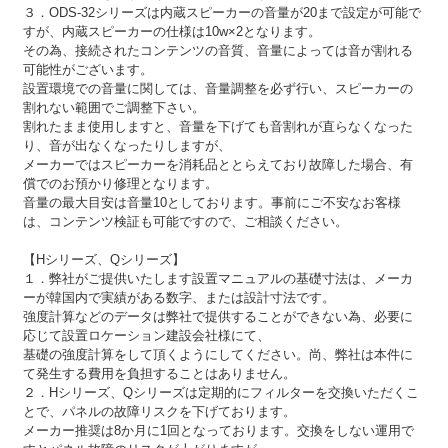
３．ODS-32シリーズは内蔵スピーカーの音量が20まで設定が可能で
すが、内蔵スピーカーの仕様は10w×2となります。
その為、接続されたコンテンツの音質、音量によっては音が割れる
可能性がございます。
設置環境での音量に関しては、音量調整を必ず行い、スピーカーの
割れない範囲でご調整下さい。
割れたまま使用しますと、音量を下げても音割れが直らなくなった
り、音が出なくなったりしますが、
メーカーではスピーカーを消耗品ととらえており故障した場合、有
償でのお預かり修理となります。
音量の最大目安は音量10としております。事前にご不安なお客様
は、コンテンツ検証も可能ですので、ご相談ください。
【Hシリーズ、Qシリーズ】
１．弊社がご提供いたします設置マニュアルの基礎寸法は、メーカ
ーが韓国内で実績がある数字、または設計寸法です。
強度計算などのデータは弊社で提供することができない為、必要に
応じて設置ロケーション建設会社様にて、
基礎の強度計算をして頂くようにしてください。尚、弊社は本件に
て発生する費用を負担することはありません。
２．Hシリーズ、Qシリーズは定期的にフィルターを交換いただくこ
とで、パネルの故障リスクを下げております。
メーカー推奨は8か月に1回となっております。交換をしない運用で