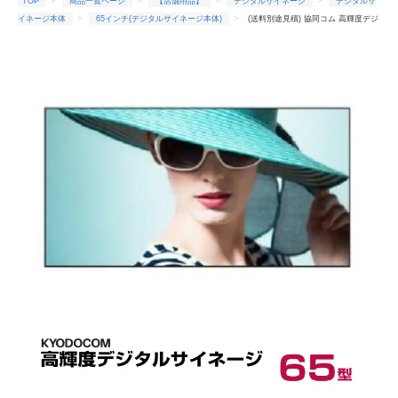
TOP
商品一覧ページ
【店舗用品】
デジタルサイネージ
デジタルサ
イネージ本体
65インチ(デジタルサイネージ本体)
(送料別途見積) 協同コム 高輝度デジ
タルサイネージ 65インチ 本体 KYODOCOM D657MK