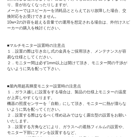
り、音が出なくなったりしますが、
メーカーではスピーカーを消耗品ととらえており故障した場合、交
換対応をお受けできません。
10w×2の許容を超える音量での運用を想定される場合は、外付けスピ
ーカーの購入を検討ください。
■マルチモニター設置時の注意点
１．設置の際は引き出し式の金具をご採用頂き、メンテナンスが容
易な仕様としてください。
２．モニター間は必ず1mm以上は開けて頂き、モニター間の干渉が
ないように気を配って下さい。
■屋内用超高輝度モニター設置時の注意点
１．ガラス越しに設置をする場合は、製品の仕様上モニターの温度
が上昇しやすくなります。
機器の照度センサーを「自動」にして頂き、モニターに熱が溜らな
いように気を配ってください。
２．設置する際はなるべく埋め込みではなく露出型の設置をお願い
いたします。
３．設置する方角などにより、ガラスへの遮熱フィルムの設置や、
モニター下部にファンを設置するなど、