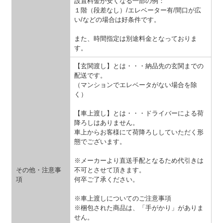
設置料金が安くなる一部の例：
１階（段差なし）/エレベーター有/間口が広
い/などの場合は好条件です。
また、時間指定は別途料金となっておりま
す。
【玄関渡し】とは・・・納品先の玄関までの
配送です。
（マンションでエレベータがない場合を除
く）
【車上渡し】とは・・・
ドライバーによる荷
降ろしはありません。
車上からお客様にて荷降ろししていただく形
態でございます。
※メーカーより直送手配となるため代引きは
その他・注意事
不可とさせて頂きます。
項
何卒ご了承ください。
※車上渡しについてのご注意事項
※梱包された商品は、「手がかり」がありま
せん。