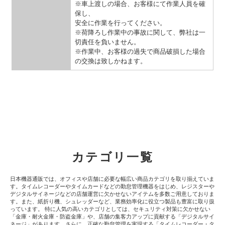
※車上渡しの場合、お客様にて作業人員を確
保し、
安全に作業を行ってください。
※荷降ろし作業中の事故に関して、弊社は一
切責任を負いません。
※作業中、お客様の過失で商品破損した場合
の交換は致しかねます。
カテゴリ一覧
日本機器通販では、オフィスや店舗に必要な幅広い商品カテゴリを取り揃えていま
す。タイムレコーダーやタイムカードなどの勤怠管理機器をはじめ、レジスターや
デジタルサイネージなどの店舗運営に欠かせないアイテムを多数ご用意しておりま
す。また、紙折り機、シュレッダーなど、業務効率化に役立つ製品も豊富に取り扱
っています。 特に人気の高いカテゴリとしては、セキュリティ対策に欠かせない
「金庫・耐火金庫・防盗金庫」や、店舗の集客力アップに貢献する「デジタルサイ
ネージ」があります。さらに、正確な勤怠管理を実現する「タイムレコーダー・タ