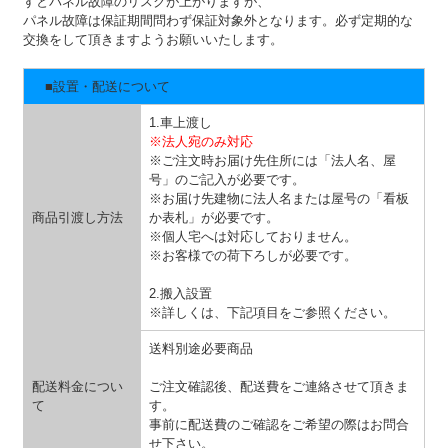
すとパネル故障のリスクが上がりますが、
パネル故障は保証期間問わず保証対象外となります。必ず定期的な
交換をして頂きますようお願いいたします。
■設置・配送について
1.車上渡し
※法人宛のみ対応
※ご注文時お届け先住所には「法人名、屋
号」のご記入が必要です。
※お届け先建物に法人名または屋号の「看板
商品引渡し方法
か表札」が必要です。
※個人宅へは対応しておりません。
※お客様での荷下ろしが必要です。
2.搬入設置
※詳しくは、下記項目をご参照ください。
送料別途必要商品
配送料金につい
ご注文確認後、配送費をご連絡させて頂きま
て
す。
事前に配送費のご確認をご希望の際はお問合
せ下さい。