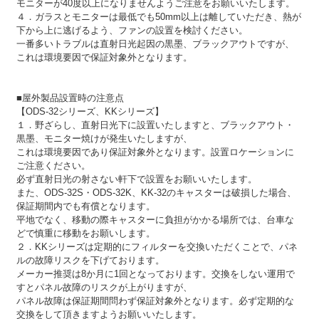
モニターが40度以上になりませんようご注意をお願いいたします。
４．ガラスとモニターは最低でも50mm以上は離していただき、熱が
下から上に逃げるよう、ファンの設置を検討ください。
一番多いトラブルは直射日光起因の黒墨、ブラックアウトですが、
これは環境要因で保証対象外となります。
■屋外製品設置時の注意点
【ODS-32シリーズ、KKシリーズ】
１．野ざらし、直射日光下に設置いたしますと、ブラックアウト・
黒墨、モニター焼けが発生いたしますが、
これは環境要因であり保証対象外となります。設置ロケーションに
ご注意ください。
必ず直射日光の射さない軒下で設置をお願いいたします。
また、ODS-32S・ODS-32K、KK-32のキャスターは破損した場合、
保証期間内でも有償となります。
平地でなく、移動の際キャスターに負担がかかる場所では、台車な
どで慎重に移動をお願いします。
２．KKシリーズは定期的にフィルターを交換いただくことで、パネ
ルの故障リスクを下げております。
メーカー推奨は8か月に1回となっております。交換をしない運用で
すとパネル故障のリスクが上がりますが、
パネル故障は保証期間問わず保証対象外となります。必ず定期的な
交換をして頂きますようお願いいたします。