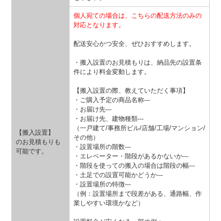
個人宛ての場合は、こちらの配送方法のみの
対応となります。
配送安心かつ安全、ぜひおすすめします。
・搬入設置のお見積もりは、納品先の設置条
件により料金変動します。
【搬入設置の際、教えていただく事項】
・ご購入予定の商品名称---
・お届け先---
・お届け先、建物種類---
（一戸建て/事務所ビル/店舗/工場/マンション/
【搬入設置】
その他）
のお見積もりも
・設置場所の階数---
可能です。
・エレベーター・階段があるかないか---
・階段を使っての搬入の場合は階段の幅---
・土足での設置可能かどうか---
・設置場所の特徴---
（例：設置場所まで段差がある、通路幅、作
業しやすい環境かなど）