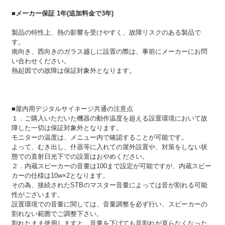
■メーカー保証 1年(追加料金で3年)
製品の特性上、熱の影響を受けやすく、故障リスクのある製品で
す。
南向き、西向きのガラス越しに設置の際は、事前にメーカーにお問
い合わせください。
熱起因での故障は保証対象外となります。
■屋内用デジタルサイネージ共通の注意点
１．ご購入いただいた機器の動作温度を超える設置環境において故
障した一切は保証対象外となります。
モニターの温度は、メニュー内で確認することが可能です。
よって、むき出し、什器等に入れての屋外設置や、対策をしない状
態での直射日光下での設置はおやめください。
２．内蔵スピーカーの音量は100まで設定が可能ですが、内蔵スピー
カーの仕様は10w×2となります。
その為、接続されたSTBのマスター音量によっては音が割れる可能
性がございます。
設置環境での音量に関しては、音量調整を必ず行い、スピーカーの
割れない範囲でご調整下さい。
割れたまま使用しますと、音量を下げても音割れが直らなくなった