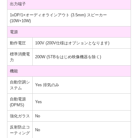
出力端子
1xDP/1×オーディオラインアウト (3.5mm) スピーカー
(10W+10W)
電源
動作電圧
100V (200V仕様はオプションとなります)
標準消費電
200W (STBをはじめ映像機器を除く)
力
機能
自動空調シ
Yes 排気のみ
ステム
自動電源
Yes
(DPMS)
強化ガラス
No
反射防止コ
No
ーティング