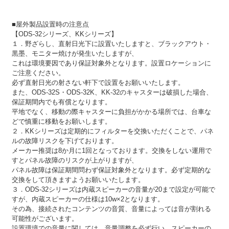
■屋外製品設置時の注意点
【ODS-32シリーズ、KKシリーズ】
１．野ざらし、直射日光下に設置いたしますと、ブラックアウト・
黒墨、モニター焼けが発生いたしますが、
これは環境要因であり保証対象外となります。設置ロケーションに
ご注意ください。
必ず直射日光の射さない軒下で設置をお願いいたします。
また、ODS-32S・ODS-32K、KK-32のキャスターは破損した場合、
保証期間内でも有償となります。
平地でなく、移動の際キャスターに負担がかかる場所では、台車な
どで慎重に移動をお願いします。
２．KKシリーズは定期的にフィルターを交換いただくことで、パネ
ルの故障リスクを下げております。
メーカー推奨は8か月に1回となっております。交換をしない運用で
すとパネル故障のリスクが上がりますが、
パネル故障は保証期間問わず保証対象外となります。必ず定期的な
交換をして頂きますようお願いいたします。
３．ODS-32シリーズは内蔵スピーカーの音量が20まで設定が可能で
すが、内蔵スピーカーの仕様は10w×2となります。
その為、接続されたコンテンツの音質、音量によっては音が割れる
可能性がございます。
設置環境での音量に関しては、音量調整を必ず行い、スピーカーの