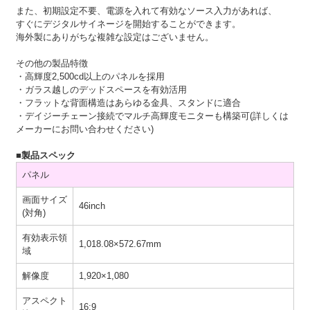
また、初期設定不要、電源を入れて有効なソース入力があれば、
すぐにデジタルサイネージを開始することができます。
海外製にありがちな複雑な設定はございません。
その他の製品特徴
・高輝度2,500cd以上のパネルを採用
・ガラス越しのデッドスペースを有効活用
・フラットな背面構造はあらゆる金具、スタンドに適合
・デイジーチェーン接続でマルチ高輝度モニターも構築可(詳しくは
メーカーにお問い合わせください)
■製品スペック
パネル
画面サイズ
46inch
(対角)
有効表示領
1,018.08×572.67mm
域
解像度
1,920×1,080
アスペクト
16:9