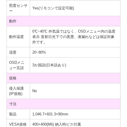
照度センサ
Yes(リモコンで設定可能)
ー
動作
0℃~40℃ 外気温ではなく、OSDメニュー内の温度
動作温度
表示 直射日光下での黒墨、液漏れなどは保証対象
外です。
湿度
20~80%
OSDメニ
3か国語(日本語あり)
ュー言語
規格
侵入保護
No
(IP規格)
寸法
製品
1,046.7×601.3×90mm
VESA規格
400×400(M6) 納入時ビス付属