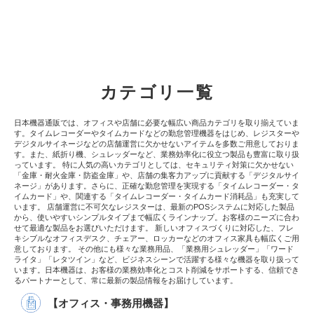
カテゴリ一覧
日本機器通販では、オフィスや店舗に必要な幅広い商品カテゴリを取り揃えていま
す。タイムレコーダーやタイムカードなどの勤怠管理機器をはじめ、レジスターや
デジタルサイネージなどの店舗運営に欠かせないアイテムを多数ご用意しておりま
す。また、紙折り機、シュレッダーなど、業務効率化に役立つ製品も豊富に取り扱
っています。 特に人気の高いカテゴリとしては、セキュリティ対策に欠かせない
「金庫・耐火金庫・防盗金庫」や、店舗の集客力アップに貢献する「デジタルサイ
ネージ」があります。さらに、正確な勤怠管理を実現する「タイムレコーダー・タ
イムカード」や、関連する「タイムレコーダー・タイムカード消耗品」も充実して
います。 店舗運営に不可欠なレジスターは、最新のPOSシステムに対応した製品
から、使いやすいシンプルタイプまで幅広くラインナップ。お客様のニーズに合わ
せて最適な製品をお選びいただけます。 新しいオフィスづくりに対応した、フレ
キシブルなオフィスデスク、チェアー、ロッカーなどのオフィス家具も幅広くご用
意しております。 その他にも様々な業務用品、「業務用シュレッダー」「ワード
ライタ」「レタツイン」など、ビジネスシーンで活躍する様々な機器を取り扱って
います。日本機器は、お客様の業務効率化とコスト削減をサポートする、信頼でき
るパートナーとして、常に最新の製品情報をお届けしています。
【オフィス・事務用機器】