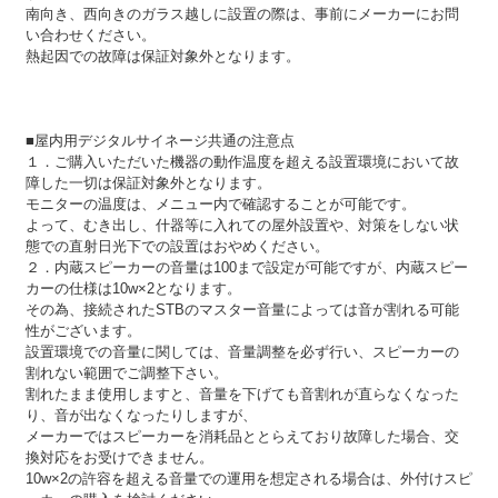
南向き、西向きのガラス越しに設置の際は、事前にメーカーにお問
い合わせください。
熱起因での故障は保証対象外となります。
■屋内用デジタルサイネージ共通の注意点
１．ご購入いただいた機器の動作温度を超える設置環境において故
障した一切は保証対象外となります。
モニターの温度は、メニュー内で確認することが可能です。
よって、むき出し、什器等に入れての屋外設置や、対策をしない状
態での直射日光下での設置はおやめください。
２．内蔵スピーカーの音量は100まで設定が可能ですが、内蔵スピー
カーの仕様は10w×2となります。
その為、接続されたSTBのマスター音量によっては音が割れる可能
性がございます。
設置環境での音量に関しては、音量調整を必ず行い、スピーカーの
割れない範囲でご調整下さい。
割れたまま使用しますと、音量を下げても音割れが直らなくなった
り、音が出なくなったりしますが、
メーカーではスピーカーを消耗品ととらえており故障した場合、交
換対応をお受けできません。
10w×2の許容を超える音量での運用を想定される場合は、外付けスピ