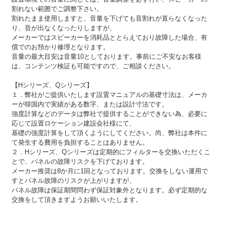
割れない範囲でご調整下さい。
割れたまま使用しますと、音量を下げても音割れが直らなくなった
り、音が出なくなったりしますが、
メーカーではスピーカーを消耗品ととらえており故障した場合、有
償でのお預かり修理となります。
音量の最大目安は音量10としております。事前にご不安なお客様
は、コンテンツ検証も可能ですので、ご相談ください。
【Hシリーズ、Qシリーズ】
１．弊社がご提供いたします設置マニュアルの基礎寸法は、メーカ
ーが韓国内で実績がある数字、または設計寸法です。
強度計算などのデータは弊社で提供することができない為、必要に
応じて設置ロケーション建設会社様にて、
基礎の強度計算をして頂くようにしてください。尚、弊社は本件に
て発生する費用を負担することはありません。
２．Hシリーズ、Qシリーズは定期的にフィルターを交換いただくこ
とで、パネルの故障リスクを下げております。
メーカー推奨は8か月に1回となっております。交換をしない運用で
すとパネル故障のリスクが上がりますが、
パネル故障は保証期間問わず保証対象外となります。必ず定期的な
交換をして頂きますようお願いいたします。