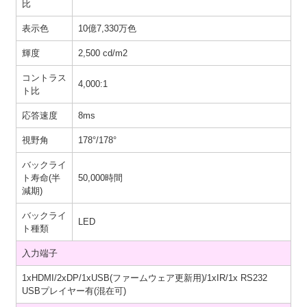
比
表示色
10億7,330万色
輝度
2,500 cd/m2
コントラス
4,000:1
ト比
応答速度
8ms
視野角
178°/178°
バックライ
ト寿命(半
50,000時間
減期)
バックライ
LED
ト種類
入力端子
1xHDMI/2xDP/1xUSB(ファームウェア更新用)/1xIR/1x RS232
USBプレイヤー有(混在可)