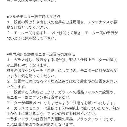
ーカーの購入を検討ください。
■マルチモニター設置時の注意点
１．設置の際は引き出し式の金具をご採用頂き、メンテナンスが容
易な仕様としてください。
２．モニター間は必ず1mm以上は開けて頂き、モニター間の干渉が
ないように気を配って下さい。
■屋内用超高輝度モニター設置時の注意点
１．ガラス越しに設置をする場合は、製品の仕様上モニターの温度
が上昇しやすくなります。
機器の照度センサーを「自動」にして頂き、モニターに熱が溜らな
いように気を配ってください。
２．設置する際はなるべく埋め込みではなく露出型の設置をお願い
いたします。
３．設置する方角などにより、ガラスへの遮熱フィルムの設置や、
モニター下部にファンを設置するなど、
モニターが40度以上になりませんようご注意をお願いいたします。
４．ガラスとモニターは最低でも50mm以上は離していただき、熱が
下から上に逃げるよう、ファンの設置を検討ください。
一番多いトラブルは直射日光起因の黒墨、ブラックアウトですが、
これは環境要因で保証対象外となります。