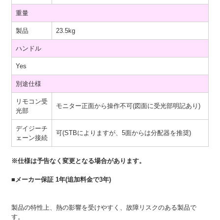
重量
製品
23.5kg
ハンドル
Yes
別途仕様
リモコン受
モニター正面から操作不可(図面に受光部明記あり)
光部
デイジーチ
可(STBによりますが、5面からは分配器を推奨)
ェーン接続
※仕様は予告なく変更となる場合があります。
■メーカー保証 1年(追加料金で3年)
製品の特性上、熱の影響を受けやすく、故障リスクのある製品で
す。