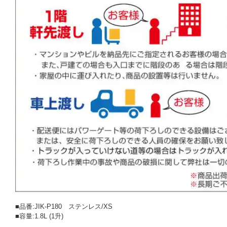
■品番:JIK-P180 ステンレス/XS
■容量:1.8L (1升)