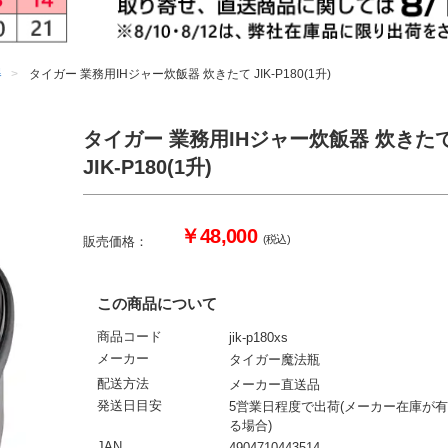
器
タイガー 業務用IHジャー炊飯器 炊きたて JIK-P180(1升)
タイガー 業務用IHジャー炊飯器 炊きた
JIK-P180(1升)
￥48,000
(税込)
販売価格：
この商品について
商品コード
jik-p180xs
メーカー
タイガー魔法瓶
配送方法
メーカー直送品
発送日目安
5営業日程度で出荷(メーカー在庫が有
る場合)
JAN
4904710443514