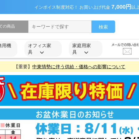
7,000円
インボイス制度対応！ お買い上げ代金
以
検索
務用機
オフィス家
家庭用家
具
具
【重要】
中東情勢に伴う供給・価格への影響について