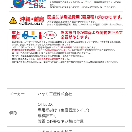
メーカー
ハヤミ工産株式会社
OH55DX
専用壁掛け（角度固定タイプ）
特徴
縦横設置可
設置に必要なネジ類は付属
スチールメッキ加工