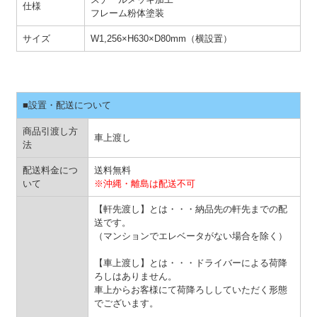
仕様
フレーム粉体塗装
サイズ
W1,256×H630×D80mm（横設置）
■設置・配送について
商品引渡し方
車上渡し
法
配送料金につ
送料無料
いて
※沖縄・離島は配送不可
【軒先渡し】とは・・・納品先の軒先までの配
送です。
（マンションでエレベータがない場合を除く）
【車上渡し】とは・・・ドライバーによる荷降
ろしはありません。
車上からお客様にて荷降ろししていただく形態
でございます。