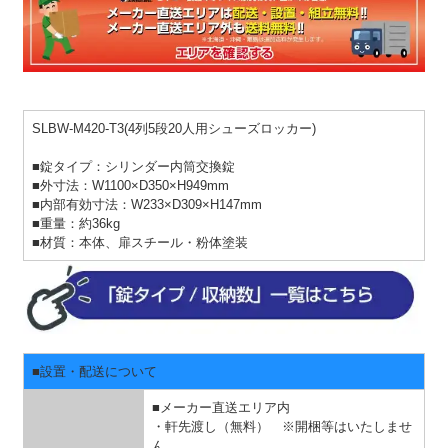
SLBW-M420-T3(4列5段20人用シューズロッカー)
■錠タイプ：シリンダー内筒交換錠
■外寸法：W1100×D350×H949mm
■内部有効寸法：W233×D309×H147mm
■重量：約36kg
■材質：本体、扉スチール・粉体塗装
■設置・配送について
■メーカー直送エリア内
・軒先渡し（無料） ※開梱等はいたしませ
ん