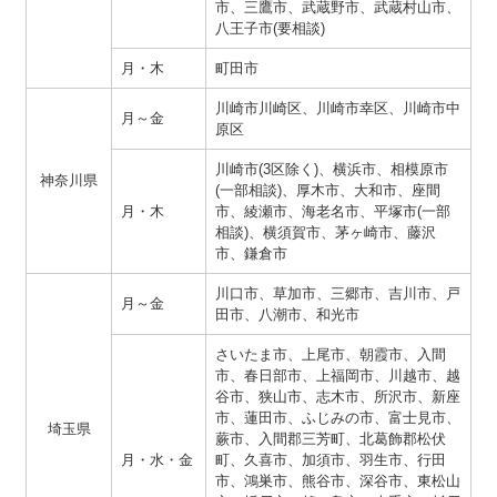
市、三鷹市、武蔵野市、武蔵村山市、
八王子市(要相談)
月・木
町田市
川崎市川崎区、川崎市幸区、川崎市中
月～金
原区
川崎市(3区除く)、横浜市、相模原市
神奈川県
(一部相談)、厚木市、大和市、座間
月・木
市、綾瀬市、海老名市、平塚市(一部
相談)、横須賀市、茅ヶ崎市、藤沢
市、鎌倉市
川口市、草加市、三郷市、吉川市、戸
月～金
田市、八潮市、和光市
さいたま市、上尾市、朝霞市、入間
市、春日部市、上福岡市、川越市、越
谷市、狭山市、志木市、所沢市、新座
市、蓮田市、ふじみの市、富士見市、
埼玉県
蕨市、入間郡三芳町、北葛飾郡松伏
月・水・金
町、久喜市、加須市、羽生市、行田
市、鴻巣市、熊谷市、深谷市、東松山