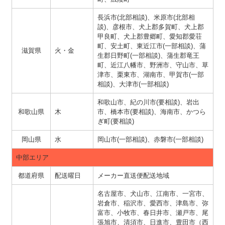
長浜市(北部相談)、米原市(北部相
談)、彦根市、犬上郡多賀町、犬上郡
甲良町、犬上郡豊郷町、愛知郡愛荘
町、安土町、東近江市(一部相談)、蒲
滋賀県
火・金
生郡日野町(一部相談)、蒲生郡竜王
町、近江八幡市、野洲市、守山市、草
津市、栗東市、湖南市、甲賀市(一部
相談)、大津市(一部相談)
和歌山市、紀の川市(要相談)、岩出
和歌山県
木
市、橋本市(要相談)、海南市、かつら
ぎ町(要相談)
岡山県
水
岡山市(一部相談)、赤磐市(一部相談)
中部エリア
都道府県
配送曜日
メーカー直送便配送地域
名古屋市、犬山市、江南市、一宮市、
岩倉市、稲沢市、愛西市、津島市、弥
富市、小牧市、春日井市、瀬戸市、尾
張旭市、清須市、日進市、豊田市（西