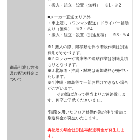
・搬入・組立・設置（無料）
※1・※2
■メーカー直送エリア外
・車上渡し（ワンマン配送）ドライバー補助
あり（無料）
※3・※4
・搬入・組立・設置（別途見積）
※3・※4
※1 搬入の際、階移動を伴う階段作業は別途
費用がかかります。
※2 ロッカーや書庫等の連結作業は別途見積
もりとなります。
商品引渡し方法
※3 北海道・沖縄・離島は追加送料が発生い
及び配送料金に
たします。
ついて
※4 沖縄・離島等で一部お届けできない場合
がございます。
その際は追って担当よりご連絡致しま
す。何卒ご了承くださいませ。
*階段を用いたフロア移動作業が伴う場合は
別途料金が発生いたします。
再配達の場合は別途再配達料金が発生しま
す。