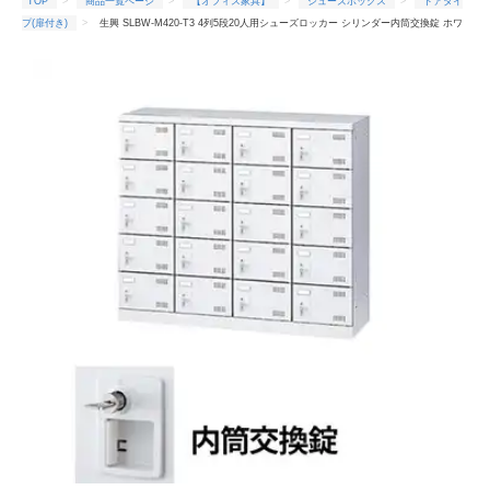
TOP
商品一覧ページ
【オフィス家具】
シューズボックス
ドアタイ
プ(扉付き)
生興 SLBW-M420-T3 4列5段20人用シューズロッカー シリンダー内筒交換錠 ホワ
イト (96253) (重量：36kg)