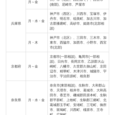
月～金
(南部)、尼崎市、芦屋市
神戸市（西区）、川西市、宝塚市、伊
丹市、明石市、稲美町、加古川市、加
月・水・金
兵庫県
古郡播磨町、高砂市、姫路市(北部相
談)
神戸市（北区）、三田市、三木市、加
月・木
東市、西脇市、加西市、小野市、西宮
市(北部)
京都市(一部相談)、亀岡市(一部相
談)、日向市、長岡京市、乙訓郡大山
京都府
月～金
崎町、八幡市、久世郡久御山町、京田
辺市、精華町、木津川市、城陽市、宇
治市、宇治田原町、相良郡
奈良市(東部相談)、生駒市、大和郡山
市、天理市、桜井市、葛城市、大和高
田市、香芝市、磯城郡田原本町、生駒
奈良県
月・水・金
郡平群町、上牧町、生駒郡三郷町、北
葛城郡玉手町、安堵町、三宅町、御所
市、斑鳩町、川西町、橿原市、王寺
町、広陵町