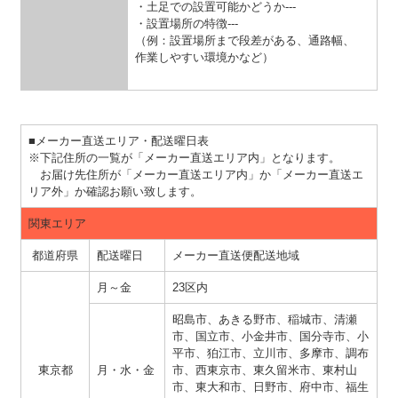
・土足での設置可能かどうか---
・設置場所の特徴---
（例：設置場所まで段差がある、通路幅、
作業しやすい環境かなど）
■メーカー直送エリア・配送曜日表
※下記住所の一覧が「メーカー直送エリア内」となります。
お届け先住所が「メーカー直送エリア内」か「メーカー直送エ
リア外」か確認お願い致します。
関東エリア
都道府県
配送曜日
メーカー直送便配送地域
月～金
23区内
昭島市、あきる野市、稲城市、清瀬
市、国立市、小金井市、国分寺市、小
平市、狛江市、立川市、多摩市、調布
東京都
月・水・金
市、西東京市、東久留米市、東村山
市、東大和市、日野市、府中市、福生