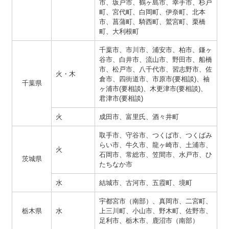
市、坂戸市、鶴ヶ島市、幸手市、杉戸
町、宮代町、白岡町、伊奈町、北本
市、菖蒲町、騎西町、鷲宮町、栗橋
町、大利根町
千葉市、市川市、浦安市、柏市、鎌ヶ
谷市、白井市、流山市、野田市、船橋
市、松戸市、八千代市、習志野市、佐
火・木
倉市、四街道市、市原市(要相談)、袖
千葉県
ヶ浦市(要相談)、木更津市(要相談)、
君津市(要相談)
火
成田市、富里氏、酒々井町
取手市、守谷市、つくば市、つくばみ
らい市、牛久市、龍ヶ崎市、土浦市、
火
石岡市、常総市、笠間市、水戸市、ひ
茨城県
たちなか市
水
結城市、古河市、五霞町、境町
宇都宮市（南部）、真岡市、二宮町、
栃木県
水
上三川町、小山市、野木町、佐野市、
足利市、栃木市、鹿沼市（南部）