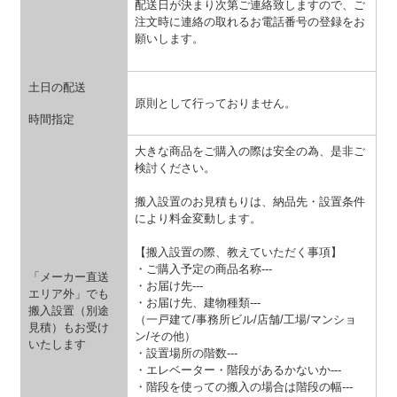
配送日が決まり次第ご連絡致しますので、ご
注文時に連絡の取れるお電話番号の登録をお
願いします。
土日の配送
原則として行っておりません。
時間指定
大きな商品をご購入の際は安全の為、是非ご
検討ください。
搬入設置のお見積もりは、納品先・設置条件
により料金変動します。
【搬入設置の際、教えていただく事項】
・ご購入予定の商品名称---
「メーカー直送
・お届け先---
エリア外」でも
・お届け先、建物種類---
搬入設置（別途
（一戸建て/事務所ビル/店舗/工場/マンショ
見積）もお受け
ン/その他）
いたします
・設置場所の階数---
・エレベーター・階段があるかないか---
・階段を使っての搬入の場合は階段の幅---