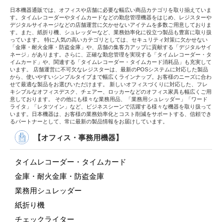
日本機器通販では、オフィスや店舗に必要な幅広い商品カテゴリを取り揃えていま
す。タイムレコーダーやタイムカードなどの勤怠管理機器をはじめ、レジスターや
デジタルサイネージなどの店舗運営に欠かせないアイテムを多数ご用意しておりま
す。また、紙折り機、シュレッダーなど、業務効率化に役立つ製品も豊富に取り扱
っています。 特に人気の高いカテゴリとしては、セキュリティ対策に欠かせない
「金庫・耐火金庫・防盗金庫」や、店舗の集客力アップに貢献する「デジタルサイ
ネージ」があります。さらに、正確な勤怠管理を実現する「タイムレコーダー・タ
イムカード」や、関連する「タイムレコーダー・タイムカード消耗品」も充実して
います。 店舗運営に不可欠なレジスターは、最新のPOSシステムに対応した製品
から、使いやすいシンプルタイプまで幅広くラインナップ。お客様のニーズに合わ
せて最適な製品をお選びいただけます。 新しいオフィスづくりに対応した、フレ
キシブルなオフィスデスク、チェアー、ロッカーなどのオフィス家具も幅広くご用
意しております。 その他にも様々な業務用品、「業務用シュレッダー」「ワード
ライタ」「レタツイン」など、ビジネスシーンで活躍する様々な機器を取り扱って
います。日本機器は、お客様の業務効率化とコスト削減をサポートする、信頼でき
るパートナーとして、常に最新の製品情報をお届けしています。
【オフィス・事務用機器】
タイムレコーダー・タイムカード
金庫・耐火金庫・防盗金庫
業務用シュレッダー
紙折り機
チェックライター