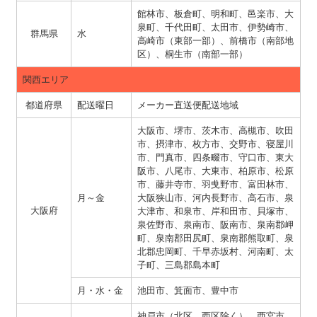
館林市、板倉町、明和町、邑楽市、大
泉町、千代田町、太田市、伊勢崎市、
群馬県
水
高崎市（東部一部）、前橋市（南部地
区）、桐生市（南部一部）
関西エリア
都道府県
配送曜日
メーカー直送便配送地域
大阪市、堺市、茨木市、高槻市、吹田
市、摂津市、枚方市、交野市、寝屋川
市、門真市、四条畷市、守口市、東大
阪市、八尾市、大東市、柏原市、松原
市、藤井寺市、羽曵野市、富田林市、
月～金
大阪狭山市、河内長野市、高石市、泉
大阪府
大津市、和泉市、岸和田市、貝塚市、
泉佐野市、泉南市、阪南市、泉南郡岬
町、泉南郡田尻町、泉南郡熊取町、泉
北郡忠岡町、千早赤坂村、河南町、太
子町、三島郡島本町
月・水・金
池田市、箕面市、豊中市
神戸市（北区、西区除く）、西宮市