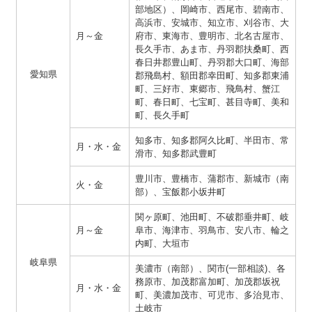
部地区）、岡崎市、西尾市、碧南市、
高浜市、安城市、知立市、刈谷市、大
月～金
府市、東海市、豊明市、北名古屋市、
長久手市、あま市、丹羽郡扶桑町、西
春日井郡豊山町、丹羽郡大口町、海部
愛知県
郡飛島村、額田郡幸田町、知多郡東浦
町、三好市、東郷市、飛鳥村、蟹江
町、春日町、七宝町、甚目寺町、美和
町、長久手町
知多市、知多郡阿久比町、半田市、常
月・水・金
滑市、知多郡武豊町
豊川市、豊橋市、蒲郡市、新城市（南
火・金
部）、宝飯郡小坂井町
関ヶ原町、池田町、不破郡垂井町、岐
月～金
阜市、海津市、羽鳥市、安八市、輪之
内町、大垣市
岐阜県
美濃市（南部）、関市(一部相談)、各
務原市、加茂郡富加町、加茂郡坂祝
月・水・金
町、美濃加茂市、可児市、多治見市、
土岐市