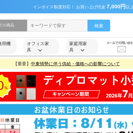
7,000円
インボイス制度対応！ お買い上げ代金
以
検索
務用機
オフィス家
家庭用家
具
具
【重要】
中東情勢に伴う供給・価格への影響について