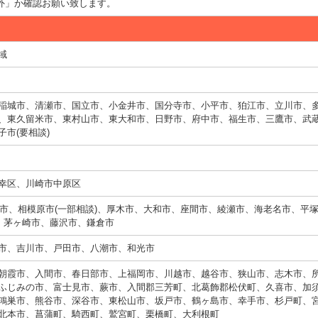
外」か確認お願い致します。
域
稲城市、清瀬市、国立市、小金井市、国分寺市、小平市、狛江市、立川市、
、東久留米市、東村山市、東大和市、日野市、府中市、福生市、三鷹市、武
市(要相談)
幸区、川崎市中原区
横浜市、相模原市(一部相談)、厚木市、大和市、座間市、綾瀬市、海老名市、平
市、茅ヶ崎市、藤沢市、鎌倉市
市、吉川市、戸田市、八潮市、和光市
朝霞市、入間市、春日部市、上福岡市、川越市、越谷市、狭山市、志木市、
ふじみの市、富士見市、蕨市、入間郡三芳町、北葛飾郡松伏町、久喜市、加
鴻巣市、熊谷市、深谷市、東松山市、坂戸市、鶴ヶ島市、幸手市、杉戸町、
北本市、菖蒲町、騎西町、鷲宮町、栗橋町、大利根町