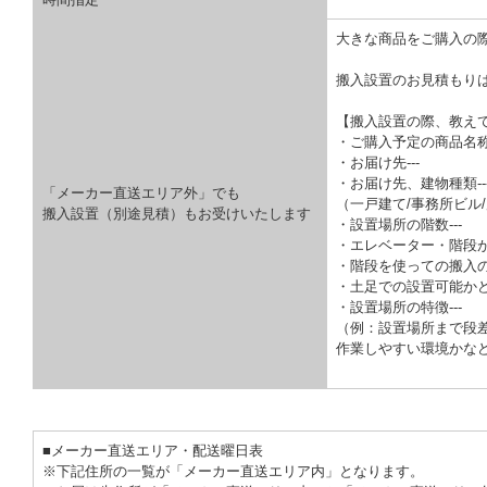
大きな商品をご購入の
搬入設置のお見積もり
【搬入設置の際、教え
・ご購入予定の商品名称-
・お届け先---
・お届け先、建物種類--
「メーカー直送エリア外」でも
（一戸建て/事務所ビル/
搬入設置（別途見積）もお受けいたします
・設置場所の階数---
・エレベーター・階段が
・階段を使っての搬入の
・土足での設置可能かどう
・設置場所の特徴---
（例：設置場所まで段
作業しやすい環境かな
■メーカー直送エリア・配送曜日表
※下記住所の一覧が「メーカー直送エリア内」となります。