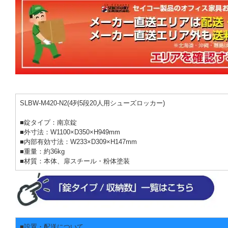
SLBW-M420-N2(4列5段20人用シューズロッカー)
■錠タイプ：南京錠
■外寸法：W1100×D350×H949mm
■内部有効寸法：W233×D309×H147mm
■重量：約36kg
■材質：本体、扉スチール・粉体塗装
■設置・配送について