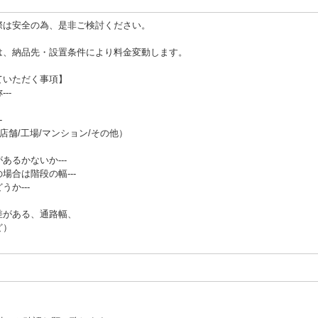
際は安全の為、是非ご検討ください。
は、納品先・設置条件により料金変動します。
ていただく事項】
--
-
店舗/工場/マンション/その他）
あるかないか---
場合は階段の幅---
か---
差がある、通路幅、
ど）