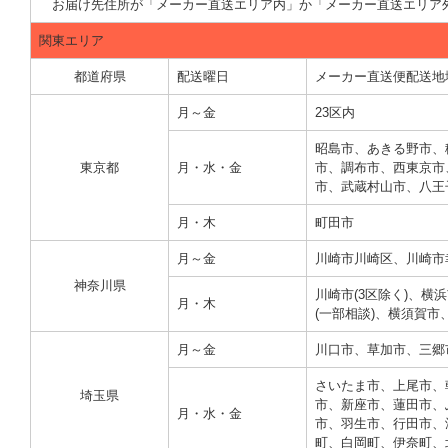
お届け先住所が「メーカー直送エリア内」か「メーカー直送エリア
関東エリア
都道府県
配送曜日
メーカー直送便配送地
月～金
23区内
昭島市、あきる野市、
東京都
月・水・金
市、調布市、西東京市
市、武蔵村山市、八王子
月・木
町田市
月～金
川崎市川崎区、川崎市
神奈川県
川崎市(3区除く)、
月・木
(一部相談)、横須賀
月～金
川口市、草加市、三郷
さいたま市、上尾市、
埼玉県
市、新座市、蓮田市、
月・水・金
市、羽生市、行田市、
町、白岡町、伊奈町、