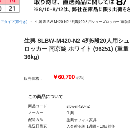
ドアタイプ(扉付き)
生興 SLBW-M420-N2 4列5段20人用シューズロッカー 南京錠 ホ
生興 SLBW-M420-N2 4列5段20人用シ
ロッカー 南京錠 ホワイト (96251) (重
36kg)
￥60,700
(税込)
販売価格：
この商品について
商品コード
slbw-m420-n2
メーカー
生興
配送方法
生興オフィス家具
発送日目安
入金確認後 1週間～10日前後