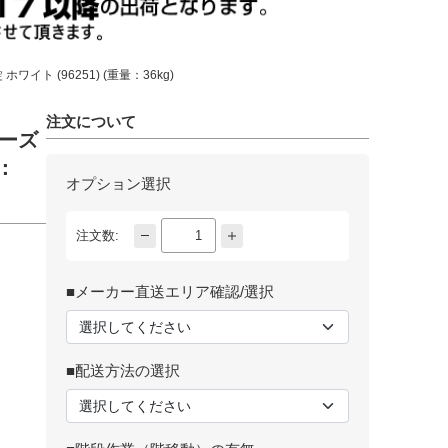
ワイト (96251) (重量：36kg)
注文について
ューズ
量：
オプション選択
注文数:
■メーカー直送エリア確認/選択
■配送方法の選択