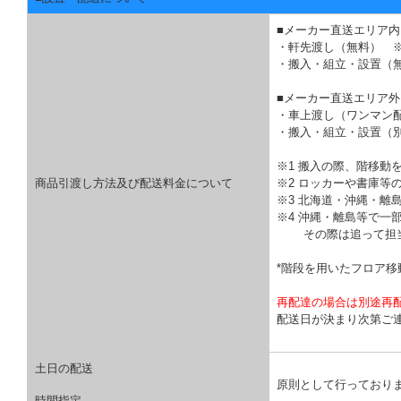
■メーカー直送エリア内
・軒先渡し（無料） 
・搬入・組立・設置（
■メーカー直送エリア外
・車上渡し（ワンマン
・搬入・組立・設置（
※1 搬入の際、階移動
商品引渡し方法及び配送料金について
※2 ロッカーや書庫等
※3 北海道・沖縄・離
※4 沖縄・離島等で一
その際は追って担当
*階段を用いたフロア
再配達の場合は別途再
配送日が決まり次第ご
土日の配送
原則として行っており
時間指定