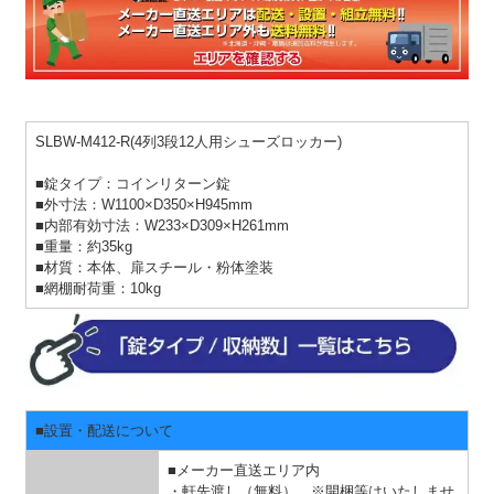
SLBW-M412-R(4列3段12人用シューズロッカー)
■錠タイプ：コインリターン錠
■外寸法：W1100×D350×H945mm
■内部有効寸法：W233×D309×H261mm
■重量：約35kg
■材質：本体、扉スチール・粉体塗装
■網棚耐荷重：10kg
■設置・配送について
■メーカー直送エリア内
・軒先渡し（無料） ※開梱等はいたしませ