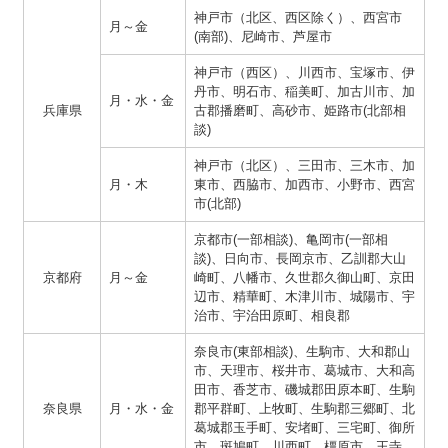
神戸市（北区、西区除く）、西宮市
月～金
(南部)、尼崎市、芦屋市
神戸市（西区）、川西市、宝塚市、伊
丹市、明石市、稲美町、加古川市、加
月・水・金
兵庫県
古郡播磨町、高砂市、姫路市(北部相
談)
神戸市（北区）、三田市、三木市、加
月・木
東市、西脇市、加西市、小野市、西宮
市(北部)
京都市(一部相談)、亀岡市(一部相
談)、日向市、長岡京市、乙訓郡大山
京都府
月～金
崎町、八幡市、久世郡久御山町、京田
辺市、精華町、木津川市、城陽市、宇
治市、宇治田原町、相良郡
奈良市(東部相談)、生駒市、大和郡山
市、天理市、桜井市、葛城市、大和高
田市、香芝市、磯城郡田原本町、生駒
奈良県
月・水・金
郡平群町、上牧町、生駒郡三郷町、北
葛城郡玉手町、安堵町、三宅町、御所
市、斑鳩町、川西町、橿原市、王寺