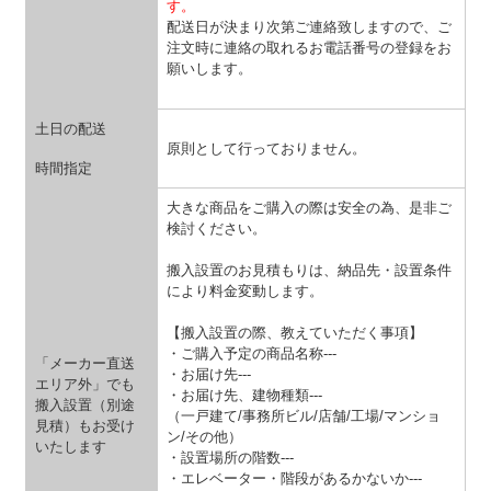
す。
配送日が決まり次第ご連絡致しますので、ご
注文時に連絡の取れるお電話番号の登録をお
願いします。
土日の配送
原則として行っておりません。
時間指定
大きな商品をご購入の際は安全の為、是非ご
検討ください。
搬入設置のお見積もりは、納品先・設置条件
により料金変動します。
【搬入設置の際、教えていただく事項】
・ご購入予定の商品名称---
「メーカー直送
・お届け先---
エリア外」でも
・お届け先、建物種類---
搬入設置（別途
（一戸建て/事務所ビル/店舗/工場/マンショ
見積）もお受け
ン/その他）
いたします
・設置場所の階数---
・エレベーター・階段があるかないか---