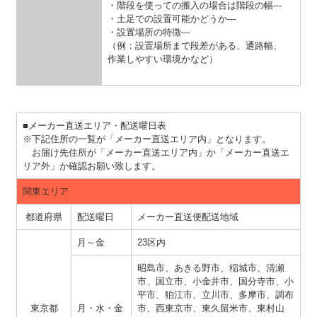
・階段を使っての搬入の場合は階段の幅---
・土足での設置可能かどうか---
・設置場所の特徴---
（例：設置場所まで段差がある、通路幅、
作業しやすい環境かなど）
■メーカー直送エリア・配送曜日表
※下記住所の一覧が「メーカー直送エリア内」となります。
お届け先住所が「メーカー直送エリア内」か「メーカー直送エ
リア外」か確認お願い致します。
関東エリア
都道府県
配送曜日
メーカー直送便配送地域
月～金
23区内
昭島市、あきる野市、稲城市、清瀬
市、国立市、小金井市、国分寺市、小
平市、狛江市、立川市、多摩市、調布
東京都
月・水・金
市、西東京市、東久留米市、東村山