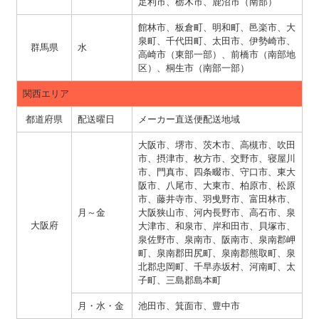
足利市、栃木市、鹿沼市（南部）
館林市、板倉町、明和町、邑楽市、大
泉町、千代田町、太田市、伊勢崎市、
群馬県
水
高崎市（東部一部）、前橋市（南部地
区）、桐生市（南部一部）
関西エリア
都道府県
配送曜日
メーカー直送便配送地域
大阪市、堺市、茨木市、高槻市、吹田
市、摂津市、枚方市、交野市、寝屋川
市、門真市、四条畷市、守口市、東大
阪市、八尾市、大東市、柏原市、松原
市、藤井寺市、羽曵野市、富田林市、
月～金
大阪狭山市、河内長野市、高石市、泉
大阪府
大津市、和泉市、岸和田市、貝塚市、
泉佐野市、泉南市、阪南市、泉南郡岬
町、泉南郡田尻町、泉南郡熊取町、泉
北郡忠岡町、千早赤坂村、河南町、太
子町、三島郡島本町
月・水・金
池田市、箕面市、豊中市