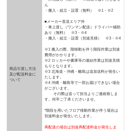
ん
・搬入・組立・設置（無料）
※1・※2
■メーカー直送エリア外
・車上渡し（ワンマン配送）ドライバー補助
あり（無料）
※3・※4
・搬入・組立・設置（別途見積）
※3・※4
※1 搬入の際、階移動を伴う階段作業は別途
費用がかかります。
※2 ロッカーや書庫等の連結作業は別途見積
もりとなります。
商品引渡し方法
※3 北海道・沖縄・離島は追加送料が発生い
及び配送料金に
たします。
ついて
※4 沖縄・離島等で一部お届けできない場合
がございます。
その際は追って担当よりご連絡致しま
す。何卒ご了承くださいませ。
*階段を用いたフロア移動作業が伴う場合は
別途料金が発生いたします。
再配達の場合は別途再配達料金が発生しま