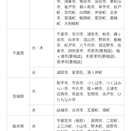
市、鴻巣市、熊谷市、深谷市、東松山
市、坂戸市、鶴ヶ島市、幸手市、杉戸
町、宮代町、白岡町、伊奈町、北本
市、菖蒲町、騎西町、鷲宮町、栗橋
町、大利根町
千葉市、市川市、浦安市、柏市、鎌ヶ
谷市、白井市、流山市、野田市、船橋
市、松戸市、八千代市、習志野市、佐
火・木
倉市、四街道市、市原市(要相談)、袖
千葉県
ヶ浦市(要相談)、木更津市(要相談)、
君津市(要相談)
火
成田市、富里氏、酒々井町
取手市、守谷市、つくば市、つくばみ
らい市、牛久市、龍ヶ崎市、土浦市、
火
石岡市、常総市、笠間市、水戸市、ひ
茨城県
たちなか市
水
結城市、古河市、五霞町、境町
宇都宮市（南部）、真岡市、二宮町、
栃木県
水
上三川町、小山市、野木町、佐野市、