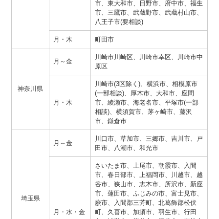
市、東大和市、日野市、府中市、福生
市、三鷹市、武蔵野市、武蔵村山市、
八王子市(要相談)
月・木
町田市
川崎市川崎区、川崎市幸区、川崎市中
月～金
原区
川崎市(3区除く)、横浜市、相模原市
神奈川県
(一部相談)、厚木市、大和市、座間
月・木
市、綾瀬市、海老名市、平塚市(一部
相談)、横須賀市、茅ヶ崎市、藤沢
市、鎌倉市
川口市、草加市、三郷市、吉川市、戸
月～金
田市、八潮市、和光市
さいたま市、上尾市、朝霞市、入間
市、春日部市、上福岡市、川越市、越
谷市、狭山市、志木市、所沢市、新座
市、蓮田市、ふじみの市、富士見市、
埼玉県
蕨市、入間郡三芳町、北葛飾郡松伏
月・水・金
町、久喜市、加須市、羽生市、行田