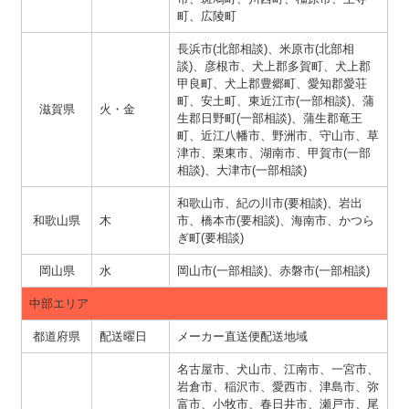
町、広陵町
長浜市(北部相談)、米原市(北部相
談)、彦根市、犬上郡多賀町、犬上郡
甲良町、犬上郡豊郷町、愛知郡愛荘
町、安土町、東近江市(一部相談)、蒲
滋賀県
火・金
生郡日野町(一部相談)、蒲生郡竜王
町、近江八幡市、野洲市、守山市、草
津市、栗東市、湖南市、甲賀市(一部
相談)、大津市(一部相談)
和歌山市、紀の川市(要相談)、岩出
和歌山県
木
市、橋本市(要相談)、海南市、かつら
ぎ町(要相談)
岡山県
水
岡山市(一部相談)、赤磐市(一部相談)
中部エリア
都道府県
配送曜日
メーカー直送便配送地域
名古屋市、犬山市、江南市、一宮市、
岩倉市、稲沢市、愛西市、津島市、弥
富市、小牧市、春日井市、瀬戸市、尾