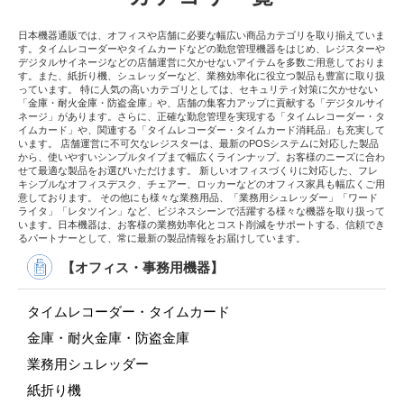
日本機器通販では、オフィスや店舗に必要な幅広い商品カテゴリを取り揃えていま
す。タイムレコーダーやタイムカードなどの勤怠管理機器をはじめ、レジスターや
デジタルサイネージなどの店舗運営に欠かせないアイテムを多数ご用意しておりま
す。また、紙折り機、シュレッダーなど、業務効率化に役立つ製品も豊富に取り扱
っています。 特に人気の高いカテゴリとしては、セキュリティ対策に欠かせない
「金庫・耐火金庫・防盗金庫」や、店舗の集客力アップに貢献する「デジタルサイ
ネージ」があります。さらに、正確な勤怠管理を実現する「タイムレコーダー・タ
イムカード」や、関連する「タイムレコーダー・タイムカード消耗品」も充実して
います。 店舗運営に不可欠なレジスターは、最新のPOSシステムに対応した製品
から、使いやすいシンプルタイプまで幅広くラインナップ。お客様のニーズに合わ
せて最適な製品をお選びいただけます。 新しいオフィスづくりに対応した、フレ
キシブルなオフィスデスク、チェアー、ロッカーなどのオフィス家具も幅広くご用
意しております。 その他にも様々な業務用品、「業務用シュレッダー」「ワード
ライタ」「レタツイン」など、ビジネスシーンで活躍する様々な機器を取り扱って
います。日本機器は、お客様の業務効率化とコスト削減をサポートする、信頼でき
るパートナーとして、常に最新の製品情報をお届けしています。
【オフィス・事務用機器】
タイムレコーダー・タイムカード
金庫・耐火金庫・防盗金庫
業務用シュレッダー
紙折り機