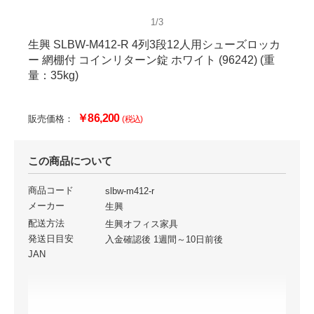
1/3
生興 SLBW-M412-R 4列3段12人用シューズロッカ
ー 網棚付 コインリターン錠 ホワイト (96242) (重
量：35kg)
￥86,200
販売価格：
(税込)
この商品について
商品コード
slbw-m412-r
メーカー
生興
配送方法
生興オフィス家具
発送日目安
入金確認後 1週間～10日前後
JAN