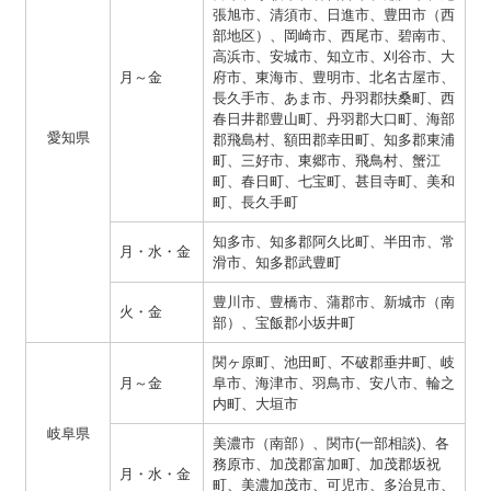
張旭市、清須市、日進市、豊田市（西
部地区）、岡崎市、西尾市、碧南市、
高浜市、安城市、知立市、刈谷市、大
月～金
府市、東海市、豊明市、北名古屋市、
長久手市、あま市、丹羽郡扶桑町、西
春日井郡豊山町、丹羽郡大口町、海部
愛知県
郡飛島村、額田郡幸田町、知多郡東浦
町、三好市、東郷市、飛鳥村、蟹江
町、春日町、七宝町、甚目寺町、美和
町、長久手町
知多市、知多郡阿久比町、半田市、常
月・水・金
滑市、知多郡武豊町
豊川市、豊橋市、蒲郡市、新城市（南
火・金
部）、宝飯郡小坂井町
関ヶ原町、池田町、不破郡垂井町、岐
月～金
阜市、海津市、羽鳥市、安八市、輪之
内町、大垣市
岐阜県
美濃市（南部）、関市(一部相談)、各
務原市、加茂郡富加町、加茂郡坂祝
月・水・金
町、美濃加茂市、可児市、多治見市、