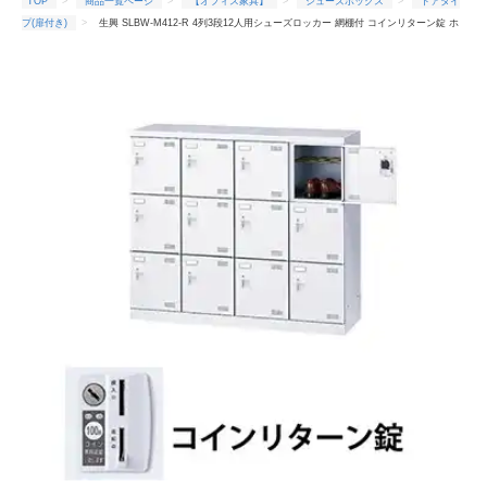
TOP
商品一覧ページ
【オフィス家具】
シューズボックス
ドアタイ
プ(扉付き)
生興 SLBW-M412-R 4列3段12人用シューズロッカー 網棚付 コインリターン錠 ホ
ワイト (96242) (重量：35kg)