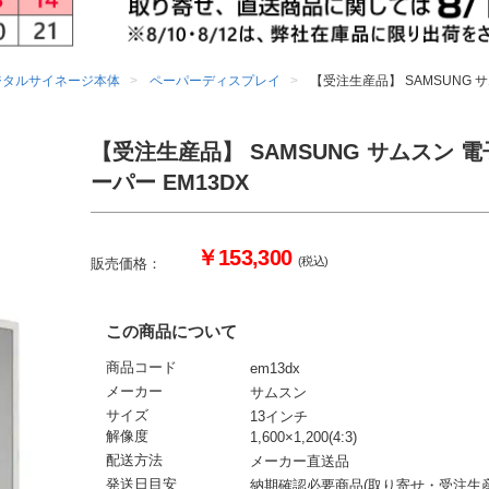
ジタルサイネージ本体
ペーパーディスプレイ
【受注生産品】 SAMSUNG サ
【受注生産品】 SAMSUNG サムスン 
ーパー EM13DX
￥153,300
(税込)
販売価格：
この商品について
商品コード
em13dx
メーカー
サムスン
サイズ
13インチ
解像度
1,600×1,200(4:3)
配送方法
メーカー直送品
発送日目安
納期確認必要商品(取り寄せ・受注生