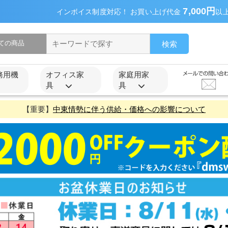
7,000円
インボイス制度対応！ お買い上げ代金
以
検索
務用機
オフィス家
家庭用家
具
具
【重要】
中東情勢に伴う供給・価格への影響について