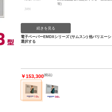
等)
JAN
電子ペーパーEMDXシリーズ (サムスン) 他バリエー
選択する
(税込)
￥153,300