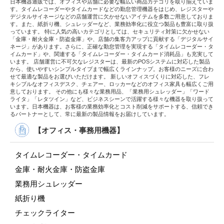
日本機器通販では、オフィスや店舗に必要な幅広い商品カテゴリを取り揃えていま
す。タイムレコーダーやタイムカードなどの勤怠管理機器をはじめ、レジスターや
デジタルサイネージなどの店舗運営に欠かせないアイテムを多数ご用意しておりま
す。また、紙折り機、シュレッダーなど、業務効率化に役立つ製品も豊富に取り扱
っています。 特に人気の高いカテゴリとしては、セキュリティ対策に欠かせない
「金庫・耐火金庫・防盗金庫」や、店舗の集客力アップに貢献する「デジタルサイ
ネージ」があります。さらに、正確な勤怠管理を実現する「タイムレコーダー・タ
イムカード」や、関連する「タイムレコーダー・タイムカード消耗品」も充実して
います。 店舗運営に不可欠なレジスターは、最新のPOSシステムに対応した製品
から、使いやすいシンプルタイプまで幅広くラインナップ。お客様のニーズに合わ
せて最適な製品をお選びいただけます。 新しいオフィスづくりに対応した、フレ
キシブルなオフィスデスク、チェアー、ロッカーなどのオフィス家具も幅広くご用
意しております。 その他にも様々な業務用品、「業務用シュレッダー」「ワード
ライタ」「レタツイン」など、ビジネスシーンで活躍する様々な機器を取り扱って
います。日本機器は、お客様の業務効率化とコスト削減をサポートする、信頼でき
るパートナーとして、常に最新の製品情報をお届けしています。
【オフィス・事務用機器】
タイムレコーダー・タイムカード
金庫・耐火金庫・防盗金庫
業務用シュレッダー
紙折り機
チェックライター