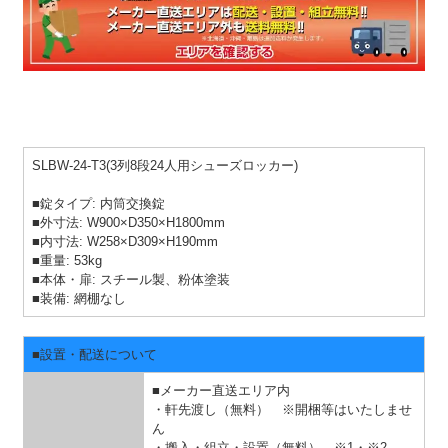
SLBW-24-T3(3列8段24人用シューズロッカー)
■錠タイプ: 内筒交換錠
■外寸法: W900×D350×H1800mm
■内寸法: W258×D309×H190mm
■重量: 53kg
■本体・扉: スチール製、粉体塗装
■装備: 網棚なし
■設置・配送について
■メーカー直送エリア内
・軒先渡し（無料） ※開梱等はいたしませ
ん
・搬入・組立・設置（無料）
※1・※2