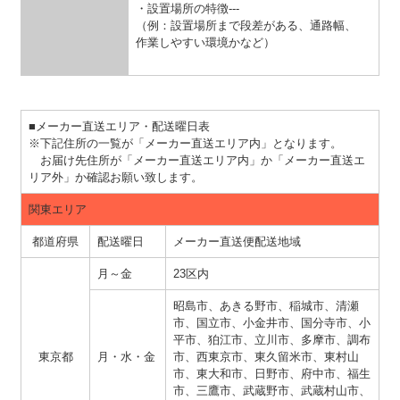
・設置場所の特徴---
（例：設置場所まで段差がある、通路幅、
作業しやすい環境かなど）
■メーカー直送エリア・配送曜日表
※下記住所の一覧が「メーカー直送エリア内」となります。
お届け先住所が「メーカー直送エリア内」か「メーカー直送エ
リア外」か確認お願い致します。
関東エリア
都道府県
配送曜日
メーカー直送便配送地域
月～金
23区内
昭島市、あきる野市、稲城市、清瀬
市、国立市、小金井市、国分寺市、小
平市、狛江市、立川市、多摩市、調布
東京都
月・水・金
市、西東京市、東久留米市、東村山
市、東大和市、日野市、府中市、福生
市、三鷹市、武蔵野市、武蔵村山市、