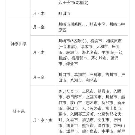
八王子市(要相談)
月・木
町田市
川崎市川崎区、川崎市幸区、川崎市中
月～金
原区
川崎市(3区除く)、横浜市、相模原市
神奈川県
(一部相談)、厚木市、大和市、座間
月・木
市、綾瀬市、海老名市、平塚市(一部
相談)、横須賀市、茅ヶ崎市、藤沢
市、鎌倉市
川口市、草加市、三郷市、吉川市、戸
月～金
田市、八潮市、和光市
さいたま市、上尾市、朝霞市、入間
市、春日部市、上福岡市、川越市、越
谷市、狭山市、志木市、所沢市、新座
市、蓮田市、ふじみの市、富士見市、
埼玉県
蕨市、入間郡三芳町、北葛飾郡松伏
月・水・金
町、久喜市、加須市、羽生市、行田
市、鴻巣市、熊谷市、深谷市、東松山
市、坂戸市、鶴ヶ島市、幸手市、杉戸