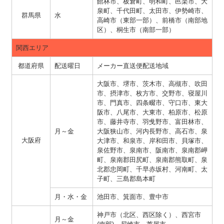
館林市、板倉町、明和町、邑楽市、大
泉町、千代田町、太田市、伊勢崎市、
群馬県
水
高崎市（東部一部）、前橋市（南部地
区）、桐生市（南部一部）
関西エリア
都道府県
配送曜日
メーカー直送便配送地域
大阪市、堺市、茨木市、高槻市、吹田
市、摂津市、枚方市、交野市、寝屋川
市、門真市、四条畷市、守口市、東大
阪市、八尾市、大東市、柏原市、松原
市、藤井寺市、羽曵野市、富田林市、
月～金
大阪狭山市、河内長野市、高石市、泉
大阪府
大津市、和泉市、岸和田市、貝塚市、
泉佐野市、泉南市、阪南市、泉南郡岬
町、泉南郡田尻町、泉南郡熊取町、泉
北郡忠岡町、千早赤坂村、河南町、太
子町、三島郡島本町
月・水・金
池田市、箕面市、豊中市
神戸市（北区、西区除く）、西宮市
月～金