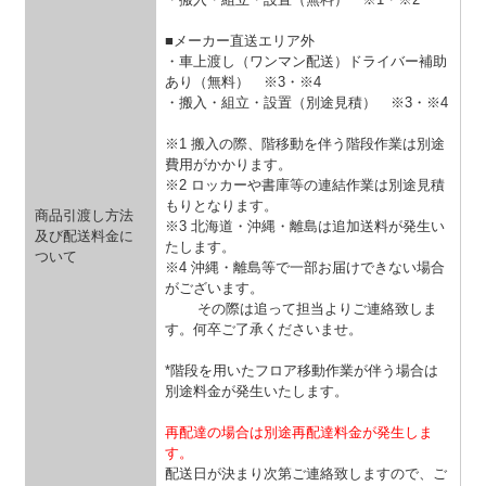
■メーカー直送エリア外
・車上渡し（ワンマン配送）ドライバー補助
あり（無料）
※3・※4
・搬入・組立・設置（別途見積）
※3・※4
※1 搬入の際、階移動を伴う階段作業は別途
費用がかかります。
※2 ロッカーや書庫等の連結作業は別途見積
もりとなります。
商品引渡し方法
※3 北海道・沖縄・離島は追加送料が発生い
及び配送料金に
たします。
ついて
※4 沖縄・離島等で一部お届けできない場合
がございます。
その際は追って担当よりご連絡致しま
す。何卒ご了承くださいませ。
*階段を用いたフロア移動作業が伴う場合は
別途料金が発生いたします。
再配達の場合は別途再配達料金が発生しま
す。
配送日が決まり次第ご連絡致しますので、ご