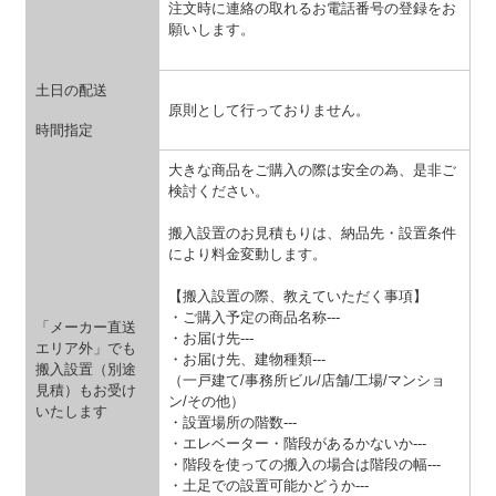
注文時に連絡の取れるお電話番号の登録をお
願いします。
土日の配送
原則として行っておりません。
時間指定
大きな商品をご購入の際は安全の為、是非ご
検討ください。
搬入設置のお見積もりは、納品先・設置条件
により料金変動します。
【搬入設置の際、教えていただく事項】
・ご購入予定の商品名称---
「メーカー直送
・お届け先---
エリア外」でも
・お届け先、建物種類---
搬入設置（別途
（一戸建て/事務所ビル/店舗/工場/マンショ
見積）もお受け
ン/その他）
いたします
・設置場所の階数---
・エレベーター・階段があるかないか---
・階段を使っての搬入の場合は階段の幅---
・土足での設置可能かどうか---