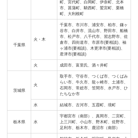
町、宮代町、白岡町、伊奈町、北本
市、菖蒲町、騎西町、鷲宮町、栗橋
町、大利根町
千葉市、市川市、浦安市、柏市、鎌ヶ
谷市、白井市、流山市、野田市、船橋
市、松戸市、八千代市、習志野市、佐
火・木
倉市、四街道市、市原市(要相談)、袖
千葉県
ヶ浦市(要相談)、木更津市(要相談)、
君津市(要相談)
火
成田市、富里氏、酒々井町
取手市、守谷市、つくば市、つくばみ
らい市、牛久市、龍ヶ崎市、土浦市、
火
石岡市、常総市、笠間市、水戸市、ひ
茨城県
たちなか市
水
結城市、古河市、五霞町、境町
宇都宮市（南部）、真岡市、二宮町、
栃木県
水
上三川町、小山市、野木町、佐野市、
足利市、栃木市、鹿沼市（南部）