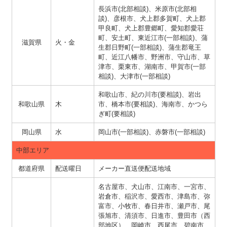
長浜市(北部相談)、米原市(北部相
談)、彦根市、犬上郡多賀町、犬上郡
甲良町、犬上郡豊郷町、愛知郡愛荘
町、安土町、東近江市(一部相談)、蒲
滋賀県
火・金
生郡日野町(一部相談)、蒲生郡竜王
町、近江八幡市、野洲市、守山市、草
津市、栗東市、湖南市、甲賀市(一部
相談)、大津市(一部相談)
和歌山市、紀の川市(要相談)、岩出
和歌山県
木
市、橋本市(要相談)、海南市、かつら
ぎ町(要相談)
岡山県
水
岡山市(一部相談)、赤磐市(一部相談)
中部エリア
都道府県
配送曜日
メーカー直送便配送地域
名古屋市、犬山市、江南市、一宮市、
岩倉市、稲沢市、愛西市、津島市、弥
富市、小牧市、春日井市、瀬戸市、尾
張旭市、清須市、日進市、豊田市（西
部地区）、岡崎市、西尾市、碧南市、