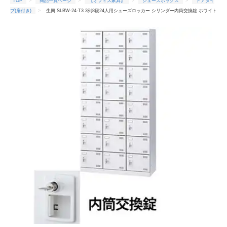
TOP
商品一覧ページ
【オフィス家具】
シューズボックス
ドアタイ
プ(扉付き)
生興 SLBW-24-T3 3列8段24人用シューズロッカー シリンダー内筒交換錠 ホワイト
(96271) (重量：53kg)