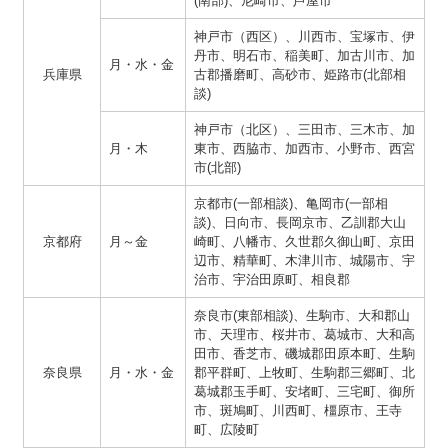
(南部)、尼崎市、芦屋市
神戸市（西区）、川西市、宝塚市、伊
丹市、明石市、稲美町、加古川市、加
月・水・金
兵庫県
古郡播磨町、高砂市、姫路市(北部相
談)
神戸市（北区）、三田市、三木市、加
月・木
東市、西脇市、加西市、小野市、西宮
市(北部)
京都市(一部相談)、亀岡市(一部相
談)、日向市、長岡京市、乙訓郡大山
京都府
月～金
崎町、八幡市、久世郡久御山町、京田
辺市、精華町、木津川市、城陽市、宇
治市、宇治田原町、相良郡
奈良市(東部相談)、生駒市、大和郡山
市、天理市、桜井市、葛城市、大和高
田市、香芝市、磯城郡田原本町、生駒
奈良県
月・水・金
郡平群町、上牧町、生駒郡三郷町、北
葛城郡玉手町、安堵町、三宅町、御所
市、斑鳩町、川西町、橿原市、王寺
町、広陵町