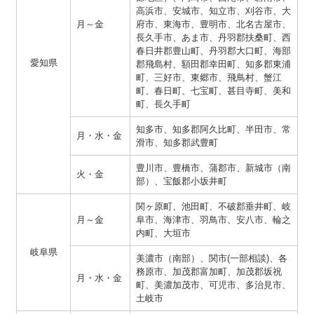
高浜市、安城市、知立市、刈谷市、大
月～金
府市、東海市、豊明市、北名古屋市、
長久手市、あま市、丹羽郡扶桑町、西
春日井郡豊山町、丹羽郡大口町、海部
愛知県
郡飛島村、額田郡幸田町、知多郡東浦
町、三好市、東郷市、飛鳥村、蟹江
町、春日町、七宝町、甚目寺町、美和
町、長久手町
知多市、知多郡阿久比町、半田市、常
月・水・金
滑市、知多郡武豊町
豊川市、豊橋市、蒲郡市、新城市（南
火・金
部）、宝飯郡小坂井町
関ヶ原町、池田町、不破郡垂井町、岐
月～金
阜市、海津市、羽鳥市、安八市、輪之
内町、大垣市
岐阜県
美濃市（南部）、関市(一部相談)、各
務原市、加茂郡富加町、加茂郡坂祝
月・水・金
町、美濃加茂市、可児市、多治見市、
土岐市