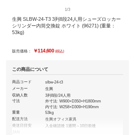
1/3
生興 SLBW-24-T3 3列8段24人用シューズロッカー
シリンダー内筒交換錠 ホワイト (96271) (重量：
53kg)
￥114,600
販売価格：
(税込)
この商品について
商品コード
slbw-24-t3
メーカー
生興
収納人数
3列8段/24人用
寸法
外寸法: W900×D350×H1800mm
内寸法: W258×D309×H190mm
重量
53kg
配送方法
生興オフィス家具
発送日目安
入金確認後 1週間～10日前後
JAN