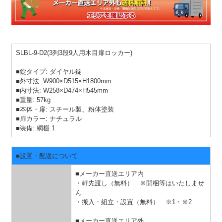
SLBL-9-D2(3列3段9人用木目扉ロッカー)
■錠タイプ: ダイヤル錠
■外寸法: W900×D515×H1800mm
■内寸法: W258×D474×H545mm
■重量: 57kg
■本体・扉: スチール製、粉体塗装
■扉カラー: ナチュラル
■装備: 網棚 1
■設置・配送について
■メーカー直送エリア内
・軒先渡し（無料） ※開梱等はいたしませ
ん
・搬入・組立・設置（無料）
※1・※2
■メーカー直送エリア外