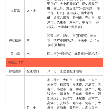
甲良町、犬上郡豊郷町、愛知郡愛荘
町、安土町、東近江市(一部相談)、蒲
滋賀県
火・金
生郡日野町(一部相談)、蒲生郡竜王
町、近江八幡市、野洲市、守山市、草
津市、栗東市、湖南市、甲賀市(一部
相談)、大津市(一部相談)
和歌山市、紀の川市(要相談)、岩出
和歌山県
木
市、橋本市(要相談)、海南市、かつら
ぎ町(要相談)
岡山県
水
岡山市(一部相談)、赤磐市(一部相談)
中部エリア
都道府県
配送曜日
メーカー直送便配送地域
名古屋市、犬山市、江南市、一宮市、
岩倉市、稲沢市、愛西市、津島市、弥
富市、小牧市、春日井市、瀬戸市、尾
張旭市、清須市、日進市、豊田市（西
部地区）、岡崎市、西尾市、碧南市、
高浜市、安城市、知立市、刈谷市、大
月～金
府市、東海市、豊明市、北名古屋市、