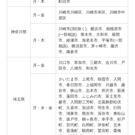
月・木
町田市
川崎市川崎区、川崎市幸区、川崎市中
月～金
原区
川崎市(3区除く)、横浜市、相模原市
神奈川県
(一部相談)、厚木市、大和市、座間
月・木
市、綾瀬市、海老名市、平塚市(一部
相談)、横須賀市、茅ヶ崎市、藤沢
市、鎌倉市
川口市、草加市、三郷市、吉川市、戸
月～金
田市、八潮市、和光市
さいたま市、上尾市、朝霞市、入間
市、春日部市、上福岡市、川越市、越
谷市、狭山市、志木市、所沢市、新座
市、蓮田市、ふじみの市、富士見市、
埼玉県
蕨市、入間郡三芳町、北葛飾郡松伏
月・水・金
町、久喜市、加須市、羽生市、行田
市、鴻巣市、熊谷市、深谷市、東松山
市、坂戸市、鶴ヶ島市、幸手市、杉戸
町、宮代町、白岡町、伊奈町、北本
市、菖蒲町、騎西町、鷲宮町、栗橋