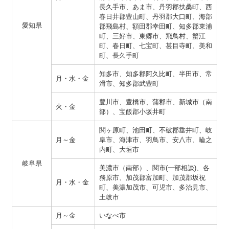
長久手市、あま市、丹羽郡扶桑町、西
春日井郡豊山町、丹羽郡大口町、海部
愛知県
郡飛島村、額田郡幸田町、知多郡東浦
町、三好市、東郷市、飛鳥村、蟹江
町、春日町、七宝町、甚目寺町、美和
町、長久手町
知多市、知多郡阿久比町、半田市、常
月・水・金
滑市、知多郡武豊町
豊川市、豊橋市、蒲郡市、新城市（南
火・金
部）、宝飯郡小坂井町
関ヶ原町、池田町、不破郡垂井町、岐
月～金
阜市、海津市、羽鳥市、安八市、輪之
内町、大垣市
岐阜県
美濃市（南部）、関市(一部相談)、各
務原市、加茂郡富加町、加茂郡坂祝
月・水・金
町、美濃加茂市、可児市、多治見市、
土岐市
月～金
いなべ市