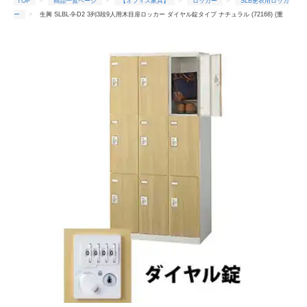
TOP
商品一覧ページ
【オフィス家具】
ロッカー
SLB更衣用ロッカ
ー
生興 SLBL-9-D2 3列3段9人用木目扉ロッカー ダイヤル錠タイプ ナチュラル (72168) (重
量：57kg)