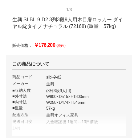
1/3
生興 SLBL-9-D2 3列3段9人用木目扉ロッカー ダイ
ヤル錠タイプ ナチュラル (72168) (重量：57kg)
￥176,200
販売価格：
(税込)
この商品について
商品コード
slbl-9-d2
メーカー
生興
■収納人数
(3列3段9人用)
■外寸法
W900×D515×H1800mm
■内寸法
W258×D474×H545mm
■重量
57kg
配送方法
生興オフィス家具
発送日目安
入金確認後 1週間～10日前後
JAN