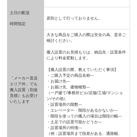
土日の配送
原則として行っておりません。
時間指定
大きな商品をご購入の際は安全の為、是非ご
検討ください。
搬入設置のお見積もりは、納品先・設置条件
により料金変動します。
【搬入設置の際、教えていただく事項】
・ご購入予定の商品名称---
「メーカー直送
・お届け先---
エリア外」でも
・お届け先、建物種類---
搬入設置（別途
（一戸建て/事務所ビル/店舗/工場/マンショ
見積）もお受け
ン/その他）
いたします
・設置場所の階数---
・エレベーター・階段があるかないか---
・階段を使っての搬入の場合は階段の幅---
・土足での設置可能かどうか---
・設置場所の特徴---
（例：設置場所まで段差がある、通路幅、