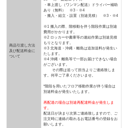
・車上渡し（ワンマン配送）ドライバー補助
あり（無料）
※3・※4
・搬入・組立・設置（別途見積）
※3・※4
※1 搬入の際、階移動を伴う階段作業は別途
費用がかかります。
※2 ロッカーや書庫等の連結作業は別途見積
もりとなります。
商品引渡し方法
※3 北海道・沖縄・離島は追加送料が発生い
及び配送料金に
たします。
ついて
※4 沖縄・離島等で一部お届けできない場合
がございます。
その際は追って担当よりご連絡致しま
す。何卒ご了承くださいませ。
*階段を用いたフロア移動作業が伴う場合は
別途料金が発生いたします。
再配達の場合は別途再配達料金が発生しま
す。
配送日が決まり次第ご連絡致しますので、ご
注文時に連絡の取れるお電話番号の登録をお
願いします。