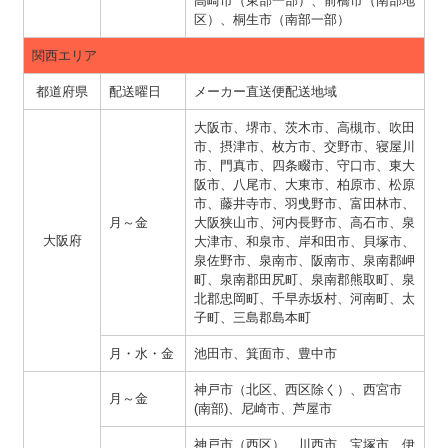
高崎市（東部一部）、前橋市（南部地
区）、桐生市（南部一部）
関西エリア
都道府県
配送曜日
メーカー直送便配送地域
大阪市、堺市、茨木市、高槻市、吹田
市、摂津市、枚方市、交野市、寝屋川
市、門真市、四条畷市、守口市、東大
阪市、八尾市、大東市、柏原市、松原
市、藤井寺市、羽曵野市、富田林市、
月～金
大阪狭山市、河内長野市、高石市、泉
大阪府
大津市、和泉市、岸和田市、貝塚市、
泉佐野市、泉南市、阪南市、泉南郡岬
町、泉南郡田尻町、泉南郡熊取町、泉
北郡忠岡町、千早赤坂村、河南町、太
子町、三島郡島本町
月・水・金
池田市、箕面市、豊中市
神戸市（北区、西区除く）、西宮市
月～金
(南部)、尼崎市、芦屋市
神戸市（西区）、川西市、宝塚市、伊