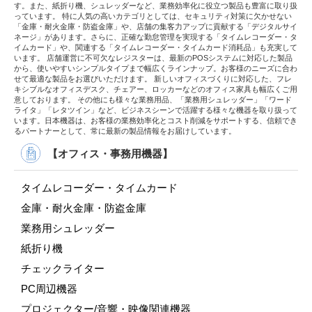
す。また、紙折り機、シュレッダーなど、業務効率化に役立つ製品も豊富に取り扱
っています。 特に人気の高いカテゴリとしては、セキュリティ対策に欠かせない
「金庫・耐火金庫・防盗金庫」や、店舗の集客力アップに貢献する「デジタルサイ
ネージ」があります。さらに、正確な勤怠管理を実現する「タイムレコーダー・タ
イムカード」や、関連する「タイムレコーダー・タイムカード消耗品」も充実して
います。 店舗運営に不可欠なレジスターは、最新のPOSシステムに対応した製品
から、使いやすいシンプルタイプまで幅広くラインナップ。お客様のニーズに合わ
せて最適な製品をお選びいただけます。 新しいオフィスづくりに対応した、フレ
キシブルなオフィスデスク、チェアー、ロッカーなどのオフィス家具も幅広くご用
意しております。 その他にも様々な業務用品、「業務用シュレッダー」「ワード
ライタ」「レタツイン」など、ビジネスシーンで活躍する様々な機器を取り扱って
います。日本機器は、お客様の業務効率化とコスト削減をサポートする、信頼でき
るパートナーとして、常に最新の製品情報をお届けしています。
【オフィス・事務用機器】
タイムレコーダー・タイムカード
金庫・耐火金庫・防盗金庫
業務用シュレッダー
紙折り機
チェックライター
PC周辺機器
プロジェクター/音響・映像関連機器