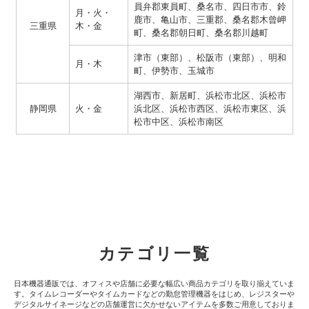
員弁郡東員町、桑名市、四日市市、鈴
月・火・
鹿市、亀山市、三重郡、桑名郡木曾岬
三重県
木・金
町、桑名郡朝日町、桑名郡川越町
津市（東部）、松阪市（東部）、明和
月・木
町、伊勢市、玉城市
湖西市、新居町、浜松市北区、浜松市
静岡県
火・金
浜北区、浜松市西区、浜松市東区、浜
松市中区、浜松市南区
カテゴリ一覧
日本機器通販では、オフィスや店舗に必要な幅広い商品カテゴリを取り揃えていま
す。タイムレコーダーやタイムカードなどの勤怠管理機器をはじめ、レジスターや
デジタルサイネージなどの店舗運営に欠かせないアイテムを多数ご用意しておりま