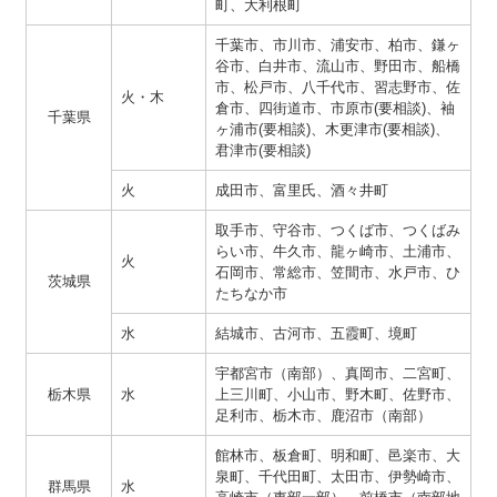
町、大利根町
千葉市、市川市、浦安市、柏市、鎌ヶ
谷市、白井市、流山市、野田市、船橋
市、松戸市、八千代市、習志野市、佐
火・木
倉市、四街道市、市原市(要相談)、袖
千葉県
ヶ浦市(要相談)、木更津市(要相談)、
君津市(要相談)
火
成田市、富里氏、酒々井町
取手市、守谷市、つくば市、つくばみ
らい市、牛久市、龍ヶ崎市、土浦市、
火
石岡市、常総市、笠間市、水戸市、ひ
茨城県
たちなか市
水
結城市、古河市、五霞町、境町
宇都宮市（南部）、真岡市、二宮町、
栃木県
水
上三川町、小山市、野木町、佐野市、
足利市、栃木市、鹿沼市（南部）
館林市、板倉町、明和町、邑楽市、大
泉町、千代田町、太田市、伊勢崎市、
群馬県
水