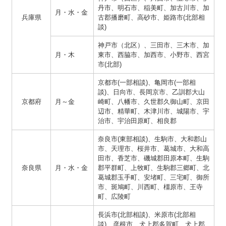
丹市、明石市、稲美町、加古川市、加
月・水・金
兵庫県
古郡播磨町、高砂市、姫路市(北部相
談)
神戸市（北区）、三田市、三木市、加
月・木
東市、西脇市、加西市、小野市、西宮
市(北部)
京都市(一部相談)、亀岡市(一部相
談)、日向市、長岡京市、乙訓郡大山
京都府
月～金
崎町、八幡市、久世郡久御山町、京田
辺市、精華町、木津川市、城陽市、宇
治市、宇治田原町、相良郡
奈良市(東部相談)、生駒市、大和郡山
市、天理市、桜井市、葛城市、大和高
田市、香芝市、磯城郡田原本町、生駒
奈良県
月・水・金
郡平群町、上牧町、生駒郡三郷町、北
葛城郡玉手町、安堵町、三宅町、御所
市、斑鳩町、川西町、橿原市、王寺
町、広陵町
長浜市(北部相談)、米原市(北部相
談)、彦根市、犬上郡多賀町、犬上郡