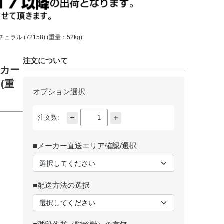
ル (72158) (重量：52kg)
注文について
ッカー
(重
オプション選択
注文数:
■メーカー直送エリア確認/選択
■配送方法の選択