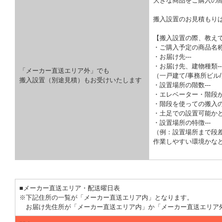
大きな商品をご購入の
搬入設置のお見積もり
【搬入設置の際、教え
・ご購入予定の商品名称-
・お届け先---
・お届け先、建物種類--
「メーカー直送エリア外」でも
（一戸建て/事務所ビル/
搬入設置（別途見積）もお受けいたします
・設置場所の階数---
・エレベーター・階段が
・階段を使っての搬入の
・土足での設置可能かどう
・設置場所の特徴---
（例：設置場所まで段
作業しやすい環境かな
■メーカー直送エリア・配送曜日表
※下記住所の一覧が「メーカー直送エリア内」となります。
お届け先住所が「メーカー直送エリア内」か「メーカー直送エリア