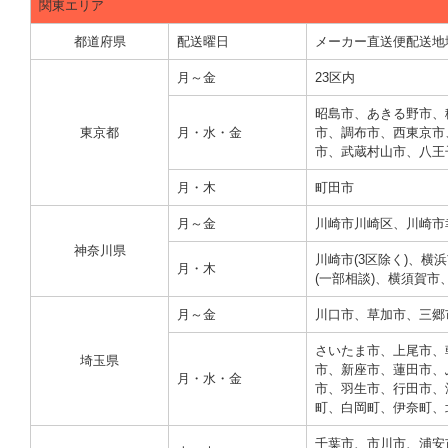
関東エリア
都道府県
配送曜日
メーカー直送便配送地
月～金
23区内
昭島市、あきる野市、
東京都
月・水・金
市、調布市、西東京市
市、武蔵村山市、八王子
月・木
町田市
月～金
川崎市川崎区、川崎市
神奈川県
川崎市(3区除く)、
月・木
(一部相談)、横須賀
月～金
川口市、草加市、三郷
さいたま市、上尾市、
埼玉県
市、新座市、蓮田市、
月・水・金
市、羽生市、行田市、
町、白岡町、伊奈町、
千葉市、市川市、浦安