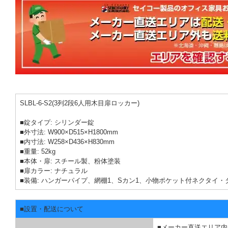
SLBL-6-S2(3列2段6人用木目扉ロッカー)
■錠タイプ: シリンダー錠
■外寸法: W900×D515×H1800mm
■内寸法: W258×D436×H830mm
■重量: 52kg
■本体・扉: スチール製、粉体塗装
■扉カラー: ナチュラル
■装備: ハンガーパイプ、網棚1、Sカン1、小物ポケット付ネクタイ・
■設置・配送について
■メーカー直送エリア内