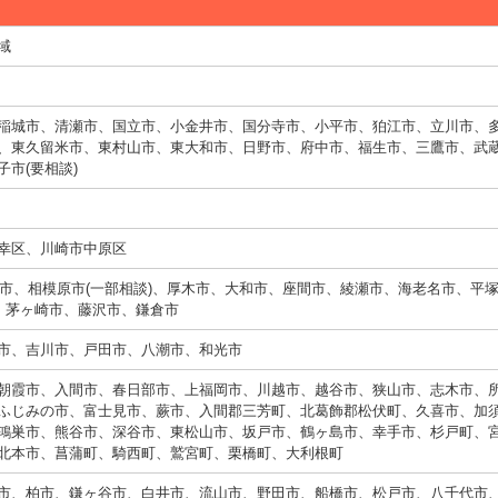
域
稲城市、清瀬市、国立市、小金井市、国分寺市、小平市、狛江市、立川市、
、東久留米市、東村山市、東大和市、日野市、府中市、福生市、三鷹市、武
市(要相談)
幸区、川崎市中原区
横浜市、相模原市(一部相談)、厚木市、大和市、座間市、綾瀬市、海老名市、平
市、茅ヶ崎市、藤沢市、鎌倉市
市、吉川市、戸田市、八潮市、和光市
朝霞市、入間市、春日部市、上福岡市、川越市、越谷市、狭山市、志木市、
ふじみの市、富士見市、蕨市、入間郡三芳町、北葛飾郡松伏町、久喜市、加
鴻巣市、熊谷市、深谷市、東松山市、坂戸市、鶴ヶ島市、幸手市、杉戸町、
北本市、菖蒲町、騎西町、鷲宮町、栗橋町、大利根町
市、柏市、鎌ヶ谷市、白井市、流山市、野田市、船橋市、松戸市、八千代市