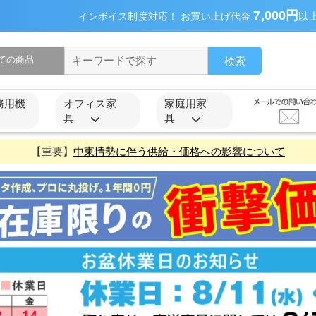
7,000円
インボイス制度対応！ お買い上げ代金
以
検索
務用機
オフィス家
家庭用家
具
具
【重要】
中東情勢に伴う供給・価格への影響について