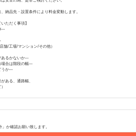
際は安全の為、是非ご検討ください。
は、納品先・設置条件により料金変動します。
ていただく事項】
--
-
店舗/工場/マンション/その他）
あるかないか---
場合は階段の幅---
か---
差がある、通路幅、
ど）
外」か確認お願い致します。