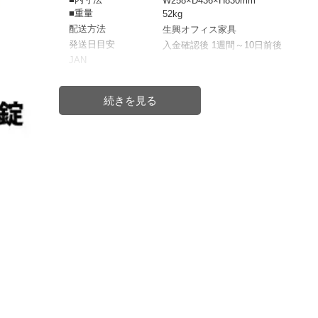
W258×D436×H830mm
■重量
52kg
配送方法
生興オフィス家具
発送日目安
入金確認後 1週間～10日前後
JAN