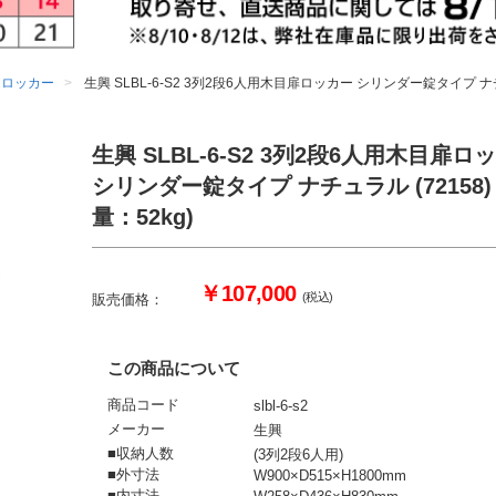
用ロッカー
生興 SLBL-6-S2 3列2段6人用木目扉ロッカー シリンダー錠タイプ ナチュラ
生興 SLBL-6-S2 3列2段6人用木目扉ロ
シリンダー錠タイプ ナチュラル (72158) 
量：52kg)
￥107,000
(税込)
販売価格：
この商品について
商品コード
slbl-6-s2
メーカー
生興
■収納人数
(3列2段6人用)
■外寸法
W900×D515×H1800mm
■内寸法