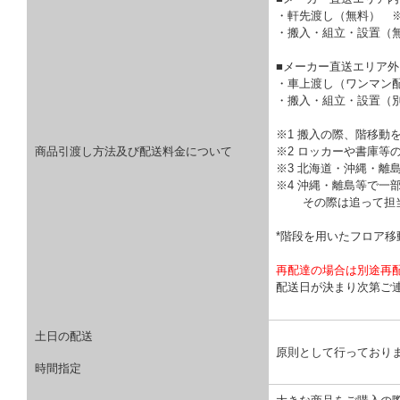
・軒先渡し（無料） 
・搬入・組立・設置（
■メーカー直送エリア外
・車上渡し（ワンマン
・搬入・組立・設置（
※1 搬入の際、階移動
商品引渡し方法及び配送料金について
※2 ロッカーや書庫等
※3 北海道・沖縄・離
※4 沖縄・離島等で一
その際は追って担当
*階段を用いたフロア
再配達の場合は別途再
配送日が決まり次第ご
土日の配送
原則として行っており
時間指定