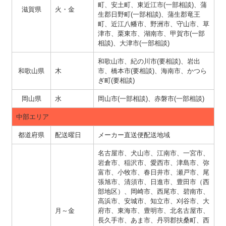
町、安土町、東近江市(一部相談)、蒲
滋賀県
火・金
生郡日野町(一部相談)、蒲生郡竜王
町、近江八幡市、野洲市、守山市、草
津市、栗東市、湖南市、甲賀市(一部
相談)、大津市(一部相談)
和歌山市、紀の川市(要相談)、岩出
和歌山県
木
市、橋本市(要相談)、海南市、かつら
ぎ町(要相談)
岡山県
水
岡山市(一部相談)、赤磐市(一部相談)
中部エリア
都道府県
配送曜日
メーカー直送便配送地域
名古屋市、犬山市、江南市、一宮市、
岩倉市、稲沢市、愛西市、津島市、弥
富市、小牧市、春日井市、瀬戸市、尾
張旭市、清須市、日進市、豊田市（西
部地区）、岡崎市、西尾市、碧南市、
高浜市、安城市、知立市、刈谷市、大
月～金
府市、東海市、豊明市、北名古屋市、
長久手市、あま市、丹羽郡扶桑町、西