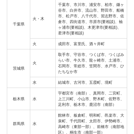
千葉市、市川市、浦安市、柏市、鎌ヶ
谷市、白井市、流山市、野田市、船橋
市、松戸市、八千代市、習志野市、佐
火・木
倉市、四街道市、市原市(要相談)、袖
千葉県
ヶ浦市(要相談)、木更津市(要相談)、
君津市(要相談)
火
成田市、富里氏、酒々井町
取手市、守谷市、つくば市、つくばみ
らい市、牛久市、龍ヶ崎市、土浦市、
火
石岡市、常総市、笠間市、水戸市、ひ
茨城県
たちなか市
水
結城市、古河市、五霞町、境町
宇都宮市（南部）、真岡市、二宮町、
栃木県
水
上三川町、小山市、野木町、佐野市、
足利市、栃木市、鹿沼市（南部）
館林市、板倉町、明和町、邑楽市、大
泉町、千代田町、太田市、伊勢崎市、
群馬県
水
高崎市（東部一部）、前橋市（南部地
区）、桐生市（南部一部）