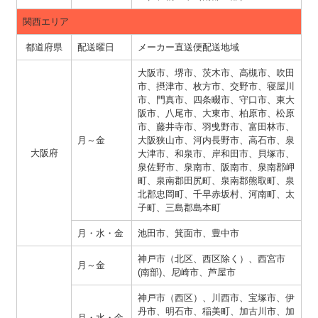
関西エリア
都道府県
配送曜日
メーカー直送便配送地域
大阪市、堺市、茨木市、高槻市、吹田
市、摂津市、枚方市、交野市、寝屋川
市、門真市、四条畷市、守口市、東大
阪市、八尾市、大東市、柏原市、松原
市、藤井寺市、羽曵野市、富田林市、
月～金
大阪狭山市、河内長野市、高石市、泉
大阪府
大津市、和泉市、岸和田市、貝塚市、
泉佐野市、泉南市、阪南市、泉南郡岬
町、泉南郡田尻町、泉南郡熊取町、泉
北郡忠岡町、千早赤坂村、河南町、太
子町、三島郡島本町
月・水・金
池田市、箕面市、豊中市
神戸市（北区、西区除く）、西宮市
月～金
(南部)、尼崎市、芦屋市
神戸市（西区）、川西市、宝塚市、伊
丹市、明石市、稲美町、加古川市、加
月・水・金