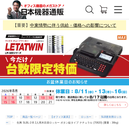
【重要】
中東情勢に伴う供給・価格への影響について
TOP
商品一覧ページ
【オフィス家具】
ロッカー
SLB更衣用ロッカ
ー
生興 SLBL-2-B 2人用木目扉ロッカー ボタン錠タイプ ナチュラル (70820) (重量：36kg)