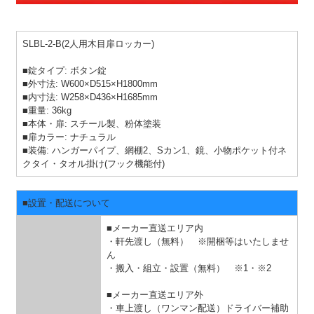
SLBL-2-B(2人用木目扉ロッカー)
■錠タイプ: ボタン錠
■外寸法: W600×D515×H1800mm
■内寸法: W258×D436×H1685mm
■重量: 36kg
■本体・扉: スチール製、粉体塗装
■扉カラー: ナチュラル
■装備: ハンガーパイプ、網棚2、Sカン1、鏡、小物ポケット付ネ
クタイ・タオル掛け(フック機能付)
■設置・配送について
■メーカー直送エリア内
・軒先渡し（無料） ※開梱等はいたしませ
ん
・搬入・組立・設置（無料）
※1・※2
■メーカー直送エリア外
・車上渡し（ワンマン配送）ドライバー補助