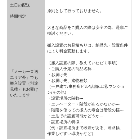
土日の配送
原則として行っておりません。
時間指定
大きな商品をご購入の際は安全の為、是非ご
検討ください。
搬入設置のお見積もりは、納品先・設置条件
により料金変動します。
【搬入設置の際、教えていただく事項】
・ご購入予定の商品名称---
「メーカー直送
・お届け先---
エリア外」でも
・お届け先、建物種類---
搬入設置（別途
（一戸建て/事務所ビル/店舗/工場/マンショ
見積）もお受け
ン/その他）
いたします
・設置場所の階数---
・エレベーター・階段があるかないか---
・階段を使っての搬入の場合は階段の幅---
・土足での設置可能かどうか---
・設置場所の特徴---
（例：設置場所まで段差がある、通路幅、
作業しやすい環境かなど）