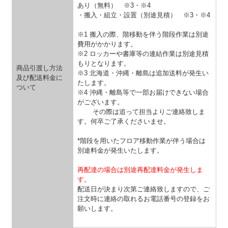
あり（無料）
※3・※4
・搬入・組立・設置（別途見積）
※3・※4
※1 搬入の際、階移動を伴う階段作業は別途
費用がかかります。
※2 ロッカーや書庫等の連結作業は別途見積
もりとなります。
商品引渡し方法
※3 北海道・沖縄・離島は追加送料が発生い
及び配送料金に
たします。
ついて
※4 沖縄・離島等で一部お届けできない場合
がございます。
その際は追って担当よりご連絡致しま
す。何卒ご了承くださいませ。
*階段を用いたフロア移動作業が伴う場合は
別途料金が発生いたします。
再配達の場合は別途再配達料金が発生しま
す。
配送日が決まり次第ご連絡致しますので、ご
注文時に連絡の取れるお電話番号の登録をお
願いします。