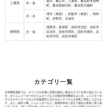
鹿市、亀山市、三重郡、桑名郡木曾岬
三重県
木・金
町、桑名郡朝日町、桑名郡川越町
津市（東部）、松阪市（東部）、明和
月・木
町、伊勢市、玉城市
湖西市、新居町、浜松市北区、浜松市
静岡県
火・金
浜北区、浜松市西区、浜松市東区、浜
松市中区、浜松市南区
カテゴリ一覧
日本機器通販では、オフィスや店舗に必要な幅広い商品カテゴリを取り揃えていま
す。タイムレコーダーやタイムカードなどの勤怠管理機器をはじめ、レジスターや
デジタルサイネージなどの店舗運営に欠かせないアイテムを多数ご用意しておりま
す。また、紙折り機、シュレッダーなど、業務効率化に役立つ製品も豊富に取り扱
っています。 特に人気の高いカテゴリとしては、セキュリティ対策に欠かせない