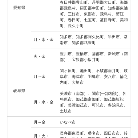
春日井郡豊山町、丹羽郡大口町、海部
愛知県
郡飛島村、額田郡幸田町、知多郡東浦
町、三好市、東郷市、飛鳥村、蟹江
町、春日町、七宝町、甚目寺町、美和
町、長久手町
知多市、知多郡阿久比町、半田市、常
月・水・金
滑市、知多郡武豊町
豊川市、豊橋市、蒲郡市、新城市（南
火・金
部）、宝飯郡小坂井町
関ヶ原町、池田町、不破郡垂井町、岐
月～金
阜市、海津市、羽鳥市、安八市、輪之
内町、大垣市
岐阜県
美濃市（南部）、関市(一部相談)、各
務原市、加茂郡富加町、加茂郡坂祝
月・水・金
町、美濃加茂市、可児市、多治見市、
土岐市
月～金
いなべ市
員弁郡東員町、桑名市、四日市市、鈴
月・火・