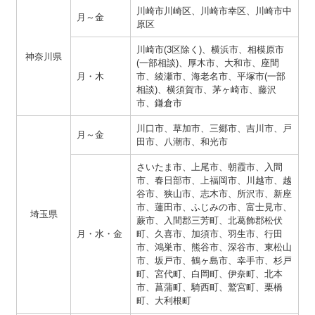
川崎市川崎区、川崎市幸区、川崎市中
月～金
原区
川崎市(3区除く)、横浜市、相模原市
神奈川県
(一部相談)、厚木市、大和市、座間
月・木
市、綾瀬市、海老名市、平塚市(一部
相談)、横須賀市、茅ヶ崎市、藤沢
市、鎌倉市
川口市、草加市、三郷市、吉川市、戸
月～金
田市、八潮市、和光市
さいたま市、上尾市、朝霞市、入間
市、春日部市、上福岡市、川越市、越
谷市、狭山市、志木市、所沢市、新座
市、蓮田市、ふじみの市、富士見市、
埼玉県
蕨市、入間郡三芳町、北葛飾郡松伏
月・水・金
町、久喜市、加須市、羽生市、行田
市、鴻巣市、熊谷市、深谷市、東松山
市、坂戸市、鶴ヶ島市、幸手市、杉戸
町、宮代町、白岡町、伊奈町、北本
市、菖蒲町、騎西町、鷲宮町、栗橋
町、大利根町