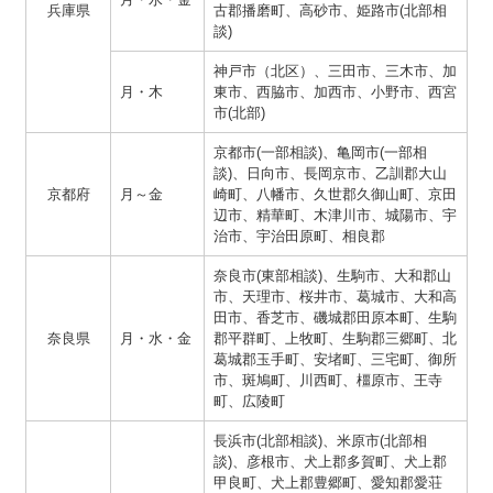
兵庫県
古郡播磨町、高砂市、姫路市(北部相
談)
神戸市（北区）、三田市、三木市、加
月・木
東市、西脇市、加西市、小野市、西宮
市(北部)
京都市(一部相談)、亀岡市(一部相
談)、日向市、長岡京市、乙訓郡大山
京都府
月～金
崎町、八幡市、久世郡久御山町、京田
辺市、精華町、木津川市、城陽市、宇
治市、宇治田原町、相良郡
奈良市(東部相談)、生駒市、大和郡山
市、天理市、桜井市、葛城市、大和高
田市、香芝市、磯城郡田原本町、生駒
奈良県
月・水・金
郡平群町、上牧町、生駒郡三郷町、北
葛城郡玉手町、安堵町、三宅町、御所
市、斑鳩町、川西町、橿原市、王寺
町、広陵町
長浜市(北部相談)、米原市(北部相
談)、彦根市、犬上郡多賀町、犬上郡
甲良町、犬上郡豊郷町、愛知郡愛荘