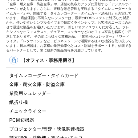
「金庫・耐火金庫・防盗金庫」や、店舗の集客力アップに貢献する「デジタルサイ
ネージ」があります。さらに、正確な勤怠管理を実現する「タイムレコーダー・タ
イムカード」や、関連する「タイムレコーダー・タイムカード消耗品」も充実して
います。 店舗運営に不可欠なレジスターは、最新のPOSシステムに対応した製品
から、使いやすいシンプルタイプまで幅広くラインナップ。お客様のニーズに合わ
せて最適な製品をお選びいただけます。 新しいオフィスづくりに対応した、フレ
キシブルなオフィスデスク、チェアー、ロッカーなどのオフィス家具も幅広くご用
意しております。 その他にも様々な業務用品、「業務用シュレッダー」「ワード
ライタ」「レタツイン」など、ビジネスシーンで活躍する様々な機器を取り扱って
います。日本機器は、お客様の業務効率化とコスト削減をサポートする、信頼でき
るパートナーとして、常に最新の製品情報をお届けしています。
【オフィス・事務用機器】
タイムレコーダー・タイムカード
金庫・耐火金庫・防盗金庫
業務用シュレッダー
紙折り機
チェックライター
PC周辺機器
プロジェクター/音響・映像関連機器
製本関係・裁断機・電子ホッチキス