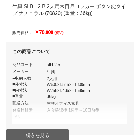
生興 SLBL-2-B 2人用木目扉ロッカー ボタン錠タイ
プ ナチュラル (70820) (重量：36kg)
￥78,000
販売価格：
(税込)
この商品について
商品コード
slbl-2-b
メーカー
生興
■収納人数
2人用
■外寸法
W600×D515×H1800mm
■内寸法
W258×D436×H1685mm
■重量
36kg
配送方法
生興オフィス家具
発送日目安
入金確認後 1週間～10日前後
JAN