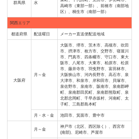
群馬県
水
高崎市（東部一部）、前橋市（南部地
区）、桐生市（南部一部）
関西エリア
都道府県
配送曜日
メーカー直送便配送地域
大阪市、堺市、茨木市、高槻市、吹田
市、摂津市、枚方市、交野市、寝屋川
市、門真市、四条畷市、守口市、東大
阪市、八尾市、大東市、柏原市、松原
市、藤井寺市、羽曵野市、富田林市、
月～金
大阪狭山市、河内長野市、高石市、泉
大阪府
大津市、和泉市、岸和田市、貝塚市、
泉佐野市、泉南市、阪南市、泉南郡岬
町、泉南郡田尻町、泉南郡熊取町、泉
北郡忠岡町、千早赤坂村、河南町、太
子町、三島郡島本町
月・水・金
池田市、箕面市、豊中市
神戸市（北区、西区除く）、西宮市
月～金
(南部)、尼崎市、芦屋市