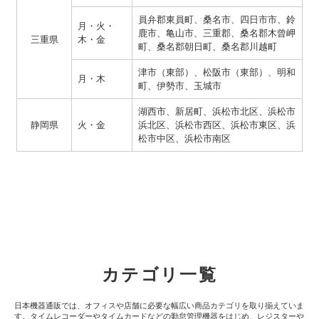
員弁郡東員町、桑名市、四日市市、鈴
月・火・
鹿市、亀山市、三重郡、桑名郡木曾岬
三重県
木・金
町、桑名郡朝日町、桑名郡川越町
津市（東部）、松阪市（東部）、明和
月・木
町、伊勢市、玉城市
湖西市、新居町、浜松市北区、浜松市
静岡県
火・金
浜北区、浜松市西区、浜松市東区、浜
松市中区、浜松市南区
カテゴリ一覧
日本機器通販では、オフィスや店舗に必要な幅広い商品カテゴリを取り揃えていま
す。タイムレコーダーやタイムカードなどの勤怠管理機器をはじめ、レジスターや