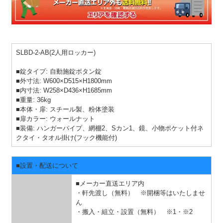
SLBD-2-AB(2人用ロッカー)
■錠タイプ: 自動施錠ボタン錠
■外寸法: W600×D515×H1800mm
■内寸法: W258×D436×H1685mm
■重量: 36kg
■本体・扉: スチール製、粉体塗装
■扉カラー: ウォールナット
■装備: ハンガーパイプ、網棚2、Sカン1、鏡、小物ポケット付ネ
クタイ・タオル掛け(フック機能付)
■設置・配送について
■メーカー直送エリア内
・軒先渡し（無料） ※開梱等はいたしませ
ん
・搬入・組立・設置（無料）
※1・※2