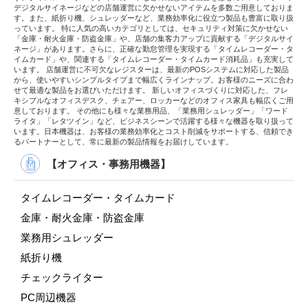
デジタルサイネージなどの店舗運営に欠かせないアイテムを多数ご用意しておりま
す。また、紙折り機、シュレッダーなど、業務効率化に役立つ製品も豊富に取り扱
っています。 特に人気の高いカテゴリとしては、セキュリティ対策に欠かせない
「金庫・耐火金庫・防盗金庫」や、店舗の集客力アップに貢献する「デジタルサイ
ネージ」があります。さらに、正確な勤怠管理を実現する「タイムレコーダー・タ
イムカード」や、関連する「タイムレコーダー・タイムカード消耗品」も充実して
います。 店舗運営に不可欠なレジスターは、最新のPOSシステムに対応した製品
から、使いやすいシンプルタイプまで幅広くラインナップ。お客様のニーズに合わ
せて最適な製品をお選びいただけます。 新しいオフィスづくりに対応した、フレ
キシブルなオフィスデスク、チェアー、ロッカーなどのオフィス家具も幅広くご用
意しております。 その他にも様々な業務用品、「業務用シュレッダー」「ワード
ライタ」「レタツイン」など、ビジネスシーンで活躍する様々な機器を取り扱って
います。日本機器は、お客様の業務効率化とコスト削減をサポートする、信頼でき
るパートナーとして、常に最新の製品情報をお届けしています。
【オフィス・事務用機器】
タイムレコーダー・タイムカード
金庫・耐火金庫・防盗金庫
業務用シュレッダー
紙折り機
チェックライター
PC周辺機器