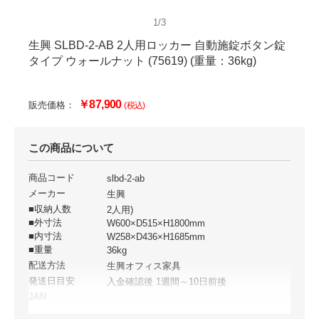
1/3
生興 SLBD-2-AB 2人用ロッカー 自動施錠ボタン錠
タイプ ウォールナット (75619) (重量：36kg)
￥87,900
販売価格：
(税込)
この商品について
商品コード
slbd-2-ab
メーカー
生興
■収納人数
2人用)
■外寸法
W600×D515×H1800mm
■内寸法
W258×D436×H1685mm
■重量
36kg
配送方法
生興オフィス家具
発送日目安
入金確認後 1週間～10日前後
JAN