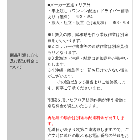
■メーカー直送エリア外
・車上渡し（ワンマン配送）ドライバー補助
あり（無料）
※3・※4
・搬入・組立・設置（別途見積）
※3・※4
※1 搬入の際、階移動を伴う階段作業は別途
費用がかかります。
※2 ロッカーや書庫等の連結作業は別途見積
もりとなります。
商品引渡し方法
※3 北海道・沖縄・離島は追加送料が発生い
及び配送料金に
たします。
ついて
※4 沖縄・離島等で一部お届けできない場合
がございます。
その際は追って担当よりご連絡致しま
す。何卒ご了承くださいませ。
*階段を用いたフロア移動作業が伴う場合は
別途料金が発生いたします。
再配達の場合は別途再配達料金が発生しま
す。
配送日が決まり次第ご連絡致しますので、ご
注文時に連絡の取れるお電話番号の登録をお