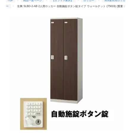
TOP
商品一覧ページ
【オフィス家具】
ロッカー
SLB更衣用ロッカ
ー
生興 SLBD-2-AB 2人用ロッカー 自動施錠ボタン錠タイプ ウォールナット (75619) (重量：
36kg)