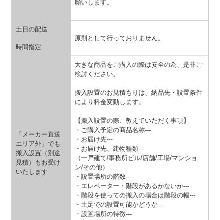
願いします。
土日の配送
原則として行っておりません。
時間指定
大きな商品をご購入の際は安全の為、是非ご
検討ください。
搬入設置のお見積もりは、納品先・設置条件
により料金変動します。
【搬入設置の際、教えていただく事項】
・ご購入予定の商品名称---
「メーカー直送
・お届け先---
エリア外」でも
・お届け先、建物種類---
搬入設置（別途
（一戸建て/事務所ビル/店舗/工場/マンショ
見積）もお受け
ン/その他）
いたします
・設置場所の階数---
・エレベーター・階段があるかないか---
・階段を使っての搬入の場合は階段の幅---
・土足での設置可能かどうか---
・設置場所の特徴---