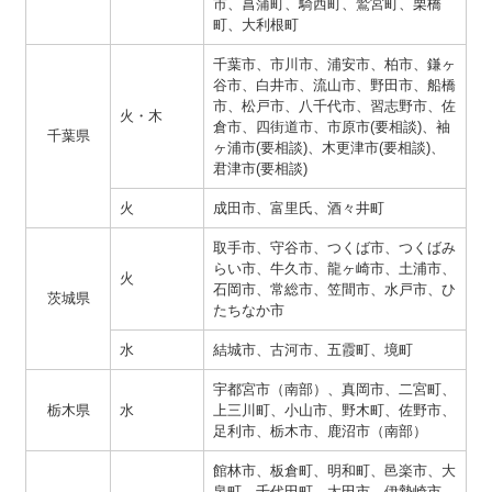
市、菖蒲町、騎西町、鷲宮町、栗橋
町、大利根町
千葉市、市川市、浦安市、柏市、鎌ヶ
谷市、白井市、流山市、野田市、船橋
市、松戸市、八千代市、習志野市、佐
火・木
倉市、四街道市、市原市(要相談)、袖
千葉県
ヶ浦市(要相談)、木更津市(要相談)、
君津市(要相談)
火
成田市、富里氏、酒々井町
取手市、守谷市、つくば市、つくばみ
らい市、牛久市、龍ヶ崎市、土浦市、
火
石岡市、常総市、笠間市、水戸市、ひ
茨城県
たちなか市
水
結城市、古河市、五霞町、境町
宇都宮市（南部）、真岡市、二宮町、
栃木県
水
上三川町、小山市、野木町、佐野市、
足利市、栃木市、鹿沼市（南部）
館林市、板倉町、明和町、邑楽市、大
泉町、千代田町、太田市、伊勢崎市、