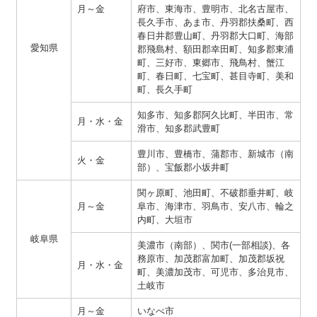
月～金
府市、東海市、豊明市、北名古屋市、
長久手市、あま市、丹羽郡扶桑町、西
春日井郡豊山町、丹羽郡大口町、海部
愛知県
郡飛島村、額田郡幸田町、知多郡東浦
町、三好市、東郷市、飛鳥村、蟹江
町、春日町、七宝町、甚目寺町、美和
町、長久手町
知多市、知多郡阿久比町、半田市、常
月・水・金
滑市、知多郡武豊町
豊川市、豊橋市、蒲郡市、新城市（南
火・金
部）、宝飯郡小坂井町
関ヶ原町、池田町、不破郡垂井町、岐
月～金
阜市、海津市、羽鳥市、安八市、輪之
内町、大垣市
岐阜県
美濃市（南部）、関市(一部相談)、各
務原市、加茂郡富加町、加茂郡坂祝
月・水・金
町、美濃加茂市、可児市、多治見市、
土岐市
月～金
いなべ市