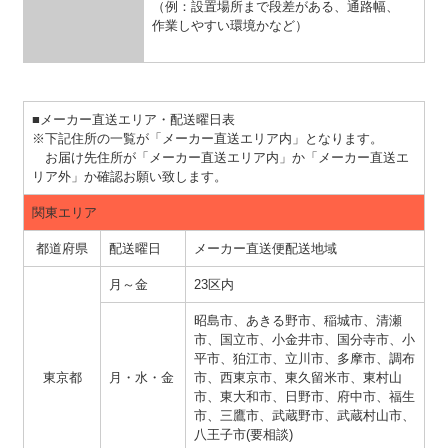
（例：設置場所まで段差がある、通路幅、
作業しやすい環境かなど）
■メーカー直送エリア・配送曜日表
※下記住所の一覧が「メーカー直送エリア内」となります。
お届け先住所が「メーカー直送エリア内」か「メーカー直送エ
リア外」か確認お願い致します。
関東エリア
都道府県
配送曜日
メーカー直送便配送地域
月～金
23区内
昭島市、あきる野市、稲城市、清瀬
市、国立市、小金井市、国分寺市、小
平市、狛江市、立川市、多摩市、調布
東京都
月・水・金
市、西東京市、東久留米市、東村山
市、東大和市、日野市、府中市、福生
市、三鷹市、武蔵野市、武蔵村山市、
八王子市(要相談)