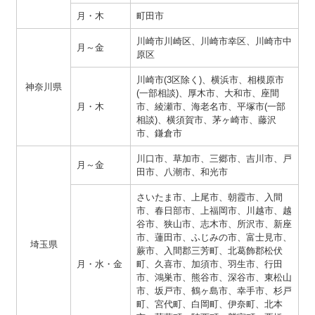
月・木
町田市
川崎市川崎区、川崎市幸区、川崎市中
月～金
原区
川崎市(3区除く)、横浜市、相模原市
神奈川県
(一部相談)、厚木市、大和市、座間
月・木
市、綾瀬市、海老名市、平塚市(一部
相談)、横須賀市、茅ヶ崎市、藤沢
市、鎌倉市
川口市、草加市、三郷市、吉川市、戸
月～金
田市、八潮市、和光市
さいたま市、上尾市、朝霞市、入間
市、春日部市、上福岡市、川越市、越
谷市、狭山市、志木市、所沢市、新座
市、蓮田市、ふじみの市、富士見市、
埼玉県
蕨市、入間郡三芳町、北葛飾郡松伏
月・水・金
町、久喜市、加須市、羽生市、行田
市、鴻巣市、熊谷市、深谷市、東松山
市、坂戸市、鶴ヶ島市、幸手市、杉戸
町、宮代町、白岡町、伊奈町、北本