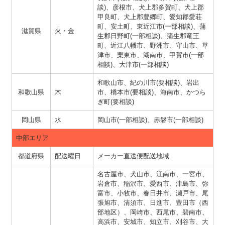
談)、彦根市、犬上郡多賀町、犬上郡
甲良町、犬上郡豊郷町、愛知郡愛荘
町、安土町、東近江市(一部相談)、蒲
滋賀県
火・金
生郡日野町(一部相談)、蒲生郡竜王
町、近江八幡市、野洲市、守山市、草
津市、栗東市、湖南市、甲賀市(一部
相談)、大津市(一部相談)
和歌山市、紀の川市(要相談)、岩出
和歌山県
木
市、橋本市(要相談)、海南市、かつら
ぎ町(要相談)
岡山県
水
岡山市(一部相談)、赤磐市(一部相談)
中部エリア
都道府県
配送曜日
メーカー直送便配送地域
名古屋市、犬山市、江南市、一宮市、
岩倉市、稲沢市、愛西市、津島市、弥
富市、小牧市、春日井市、瀬戸市、尾
張旭市、清須市、日進市、豊田市（西
部地区）、岡崎市、西尾市、碧南市、
高浜市、安城市、知立市、刈谷市、大