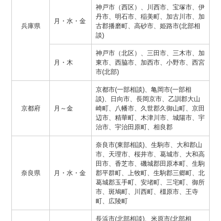
神戸市（西区）、川西市、宝塚市、伊
丹市、明石市、稲美町、加古川市、加
月・水・金
兵庫県
古郡播磨町、高砂市、姫路市(北部相
談)
神戸市（北区）、三田市、三木市、加
月・木
東市、西脇市、加西市、小野市、西宮
市(北部)
京都市(一部相談)、亀岡市(一部相
談)、日向市、長岡京市、乙訓郡大山
京都府
月～金
崎町、八幡市、久世郡久御山町、京田
辺市、精華町、木津川市、城陽市、宇
治市、宇治田原町、相良郡
奈良市(東部相談)、生駒市、大和郡山
市、天理市、桜井市、葛城市、大和高
田市、香芝市、磯城郡田原本町、生駒
奈良県
月・水・金
郡平群町、上牧町、生駒郡三郷町、北
葛城郡玉手町、安堵町、三宅町、御所
市、斑鳩町、川西町、橿原市、王寺
町、広陵町
長浜市(北部相談)、米原市(北部相