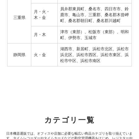
員弁郡東員町、桑名市、四日市市、鈴
月・火・
鹿市、亀山市、三重郡、桑名郡木曾岬
三重県
木・金
町、桑名郡朝日町、桑名郡川越町
津市（東部）、松阪市（東部）、明和
月・木
町、伊勢市、玉城市
湖西市、新居町、浜松市北区、浜松市
静岡県
火・金
浜北区、浜松市西区、浜松市東区、浜
松市中区、浜松市南区
カテゴリ一覧
日本機器通販では、オフィスや店舗に必要な幅広い商品カテゴリを取り揃えていま
す。タイムレコーダーやタイムカードなどの勤怠管理機器をはじめ、レジスターや