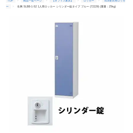
TOP
商品一覧ページ
【オフィス家具】
ロッカー
SLB更衣用ロッカ
ー
生興 SLBB-1-S2 1人用ロッカー シリンダー錠タイプ ブルー (72229) (重量：25kg)