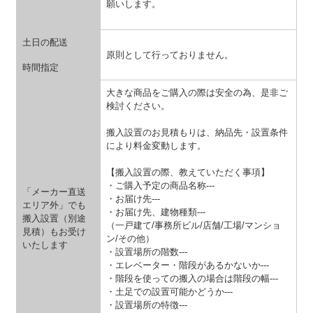
願いします。
土日の配送
原則として行っておりません。
時間指定
大きな商品をご購入の際は安全の為、是非ご
検討ください。
搬入設置のお見積もりは、納品先・設置条件
により料金変動します。
【搬入設置の際、教えていただく事項】
・ご購入予定の商品名称---
「メーカー直送
・お届け先---
エリア外」でも
・お届け先、建物種類---
搬入設置（別途
（一戸建て/事務所ビル/店舗/工場/マンショ
見積）もお受け
ン/その他）
いたします
・設置場所の階数---
・エレベーター・階段があるかないか---
・階段を使っての搬入の場合は階段の幅---
・土足での設置可能かどうか---
・設置場所の特徴---