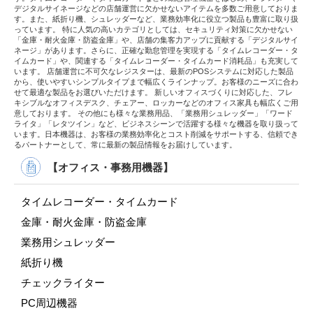
デジタルサイネージなどの店舗運営に欠かせないアイテムを多数ご用意しておりま
す。また、紙折り機、シュレッダーなど、業務効率化に役立つ製品も豊富に取り扱
っています。 特に人気の高いカテゴリとしては、セキュリティ対策に欠かせない
「金庫・耐火金庫・防盗金庫」や、店舗の集客力アップに貢献する「デジタルサイ
ネージ」があります。さらに、正確な勤怠管理を実現する「タイムレコーダー・タ
イムカード」や、関連する「タイムレコーダー・タイムカード消耗品」も充実して
います。 店舗運営に不可欠なレジスターは、最新のPOSシステムに対応した製品
から、使いやすいシンプルタイプまで幅広くラインナップ。お客様のニーズに合わ
せて最適な製品をお選びいただけます。 新しいオフィスづくりに対応した、フレ
キシブルなオフィスデスク、チェアー、ロッカーなどのオフィス家具も幅広くご用
意しております。 その他にも様々な業務用品、「業務用シュレッダー」「ワード
ライタ」「レタツイン」など、ビジネスシーンで活躍する様々な機器を取り扱って
います。日本機器は、お客様の業務効率化とコスト削減をサポートする、信頼でき
るパートナーとして、常に最新の製品情報をお届けしています。
【オフィス・事務用機器】
タイムレコーダー・タイムカード
金庫・耐火金庫・防盗金庫
業務用シュレッダー
紙折り機
チェックライター
PC周辺機器