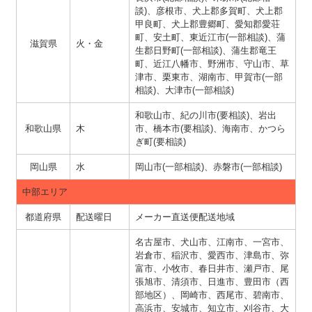
談)、彦根市、犬上郡多賀町、犬上郡
甲良町、犬上郡豊郷町、愛知郡愛荘
町、安土町、東近江市(一部相談)、蒲
滋賀県
火・金
生郡日野町(一部相談)、蒲生郡竜王
町、近江八幡市、野洲市、守山市、草
津市、栗東市、湖南市、甲賀市(一部
相談)、大津市(一部相談)
和歌山市、紀の川市(要相談)、岩出
和歌山県
木
市、橋本市(要相談)、海南市、かつら
ぎ町(要相談)
岡山県
水
岡山市(一部相談)、赤磐市(一部相談)
中部エリア
都道府県
配送曜日
メーカー直送便配送地域
名古屋市、犬山市、江南市、一宮市、
岩倉市、稲沢市、愛西市、津島市、弥
富市、小牧市、春日井市、瀬戸市、尾
張旭市、清須市、日進市、豊田市（西
部地区）、岡崎市、西尾市、碧南市、
高浜市、安城市、知立市、刈谷市、大