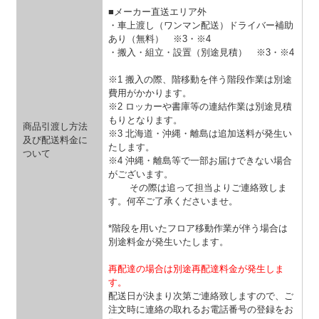
■メーカー直送エリア外
・車上渡し（ワンマン配送）ドライバー補助
あり（無料）
※3・※4
・搬入・組立・設置（別途見積）
※3・※4
※1 搬入の際、階移動を伴う階段作業は別途
費用がかかります。
※2 ロッカーや書庫等の連結作業は別途見積
もりとなります。
商品引渡し方法
※3 北海道・沖縄・離島は追加送料が発生い
及び配送料金に
たします。
ついて
※4 沖縄・離島等で一部お届けできない場合
がございます。
その際は追って担当よりご連絡致しま
す。何卒ご了承くださいませ。
*階段を用いたフロア移動作業が伴う場合は
別途料金が発生いたします。
再配達の場合は別途再配達料金が発生しま
す。
配送日が決まり次第ご連絡致しますので、ご
注文時に連絡の取れるお電話番号の登録をお