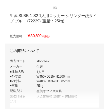
1/3
生興 SLBB-1-S2 1人用ロッカー シリンダー錠タイ
プ ブルー (72229) (重量：25kg)
￥30,800
販売価格：
(税込)
この商品について
商品コード
slbb-1-s2
メーカー
生興
■収納人数
1人用
■外寸法
W450×D515×H1800mm
■内寸法
W408×D436×H1685mm
■重量
25kg
配送方法
生興オフィス家具
発送日目安
入金確認後 1週間～10日前後
JAN