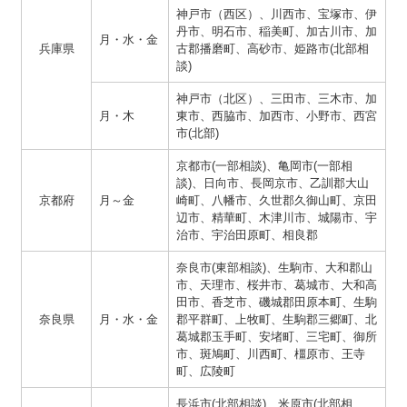
神戸市（西区）、川西市、宝塚市、伊
丹市、明石市、稲美町、加古川市、加
月・水・金
兵庫県
古郡播磨町、高砂市、姫路市(北部相
談)
神戸市（北区）、三田市、三木市、加
月・木
東市、西脇市、加西市、小野市、西宮
市(北部)
京都市(一部相談)、亀岡市(一部相
談)、日向市、長岡京市、乙訓郡大山
京都府
月～金
崎町、八幡市、久世郡久御山町、京田
辺市、精華町、木津川市、城陽市、宇
治市、宇治田原町、相良郡
奈良市(東部相談)、生駒市、大和郡山
市、天理市、桜井市、葛城市、大和高
田市、香芝市、磯城郡田原本町、生駒
奈良県
月・水・金
郡平群町、上牧町、生駒郡三郷町、北
葛城郡玉手町、安堵町、三宅町、御所
市、斑鳩町、川西町、橿原市、王寺
町、広陵町
長浜市(北部相談)、米原市(北部相