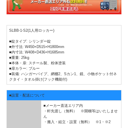
SLBB-1-S2(1人用ロッカー)
■錠タイプ: シリンダー錠
■外寸法: W450×D515×H1800mm
■内寸法: W408×D436×H1685mm
■重量: 25kg
■本体・扉: スチール製、粉体塗装
■扉カラー: ブルー
■装備: ハンガーパイプ、網棚2、Sカン1、鏡、小物ポケット付ネ
クタイ・タオル掛け(フック機能付)
■設置・配送について
■メーカー直送エリア内
・軒先渡し（無料） ※開梱等はいたしませ
ん
・搬入・組立・設置（無料）
※1・※2