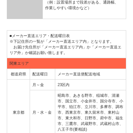
（例：設置場所まで段差がある、通路幅、
作業しやすい環境かなど）
■メーカー直送エリア・配送曜日表
※下記住所の一覧が「メーカー直送エリア内」となります。
お届け先住所が「メーカー直送エリア内」か「メーカー直送エ
リア外」か確認お願い致します。
関東エリア
都道府県
配送曜日
メーカー直送便配送地域
月～金
23区内
昭島市、あきる野市、稲城市、清瀬
市、国立市、小金井市、国分寺市、小
平市、狛江市、立川市、多摩市、調布
東京都
月・水・金
市、西東京市、東久留米市、東村山
市、東大和市、日野市、府中市、福生
市、三鷹市、武蔵野市、武蔵村山市、
八王子市(要相談)