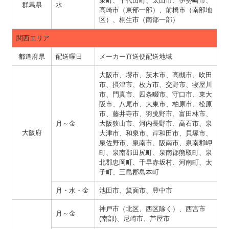
泉町、千代田町、太田市、伊勢崎市、
群馬県
水
高崎市（東部一部）、前橋市（南部地
区）、桐生市（南部一部）
関西エリア
都道府県
配送曜日
メーカー直送便配送地域
大阪市、堺市、茨木市、高槻市、吹田
市、摂津市、枚方市、交野市、寝屋川
市、門真市、四条畷市、守口市、東大
阪市、八尾市、大東市、柏原市、松原
市、藤井寺市、羽曵野市、富田林市、
月～金
大阪狭山市、河内長野市、高石市、泉
大阪府
大津市、和泉市、岸和田市、貝塚市、
泉佐野市、泉南市、阪南市、泉南郡岬
町、泉南郡田尻町、泉南郡熊取町、泉
北郡忠岡町、千早赤坂村、河南町、太
子町、三島郡島本町
月・水・金
池田市、箕面市、豊中市
神戸市（北区、西区除く）、西宮市
月～金
(南部)、尼崎市、芦屋市