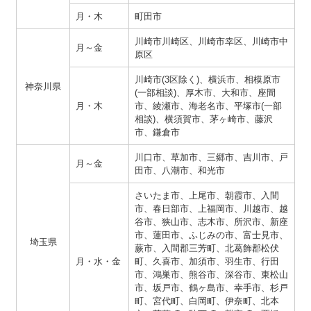
月・木
町田市
川崎市川崎区、川崎市幸区、川崎市中
月～金
原区
川崎市(3区除く)、横浜市、相模原市
神奈川県
(一部相談)、厚木市、大和市、座間
月・木
市、綾瀬市、海老名市、平塚市(一部
相談)、横須賀市、茅ヶ崎市、藤沢
市、鎌倉市
川口市、草加市、三郷市、吉川市、戸
月～金
田市、八潮市、和光市
さいたま市、上尾市、朝霞市、入間
市、春日部市、上福岡市、川越市、越
谷市、狭山市、志木市、所沢市、新座
市、蓮田市、ふじみの市、富士見市、
埼玉県
蕨市、入間郡三芳町、北葛飾郡松伏
月・水・金
町、久喜市、加須市、羽生市、行田
市、鴻巣市、熊谷市、深谷市、東松山
市、坂戸市、鶴ヶ島市、幸手市、杉戸
町、宮代町、白岡町、伊奈町、北本