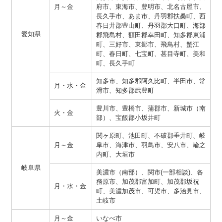
月～金
府市、東海市、豊明市、北名古屋市、
長久手市、あま市、丹羽郡扶桑町、西
春日井郡豊山町、丹羽郡大口町、海部
愛知県
郡飛島村、額田郡幸田町、知多郡東浦
町、三好市、東郷市、飛鳥村、蟹江
町、春日町、七宝町、甚目寺町、美和
町、長久手町
知多市、知多郡阿久比町、半田市、常
月・水・金
滑市、知多郡武豊町
豊川市、豊橋市、蒲郡市、新城市（南
火・金
部）、宝飯郡小坂井町
関ヶ原町、池田町、不破郡垂井町、岐
月～金
阜市、海津市、羽鳥市、安八市、輪之
内町、大垣市
岐阜県
美濃市（南部）、関市(一部相談)、各
務原市、加茂郡富加町、加茂郡坂祝
月・水・金
町、美濃加茂市、可児市、多治見市、
土岐市
月～金
いなべ市