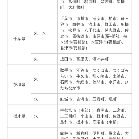
市、菖蒲町、騎西町、鷲宮町、栗橋
町、大利根町
千葉市、市川市、浦安市、柏市、鎌ヶ
谷市、白井市、流山市、野田市、船橋
市、松戸市、八千代市、習志野市、佐
火・木
倉市、四街道市、市原市(要相談)、袖
千葉県
ヶ浦市(要相談)、木更津市(要相談)、
君津市(要相談)
火
成田市、富里氏、酒々井町
取手市、守谷市、つくば市、つくばみ
らい市、牛久市、龍ヶ崎市、土浦市、
火
石岡市、常総市、笠間市、水戸市、ひ
茨城県
たちなか市
水
結城市、古河市、五霞町、境町
宇都宮市（南部）、真岡市、二宮町、
栃木県
水
上三川町、小山市、野木町、佐野市、
足利市、栃木市、鹿沼市（南部）
館林市、板倉町、明和町、邑楽市、大